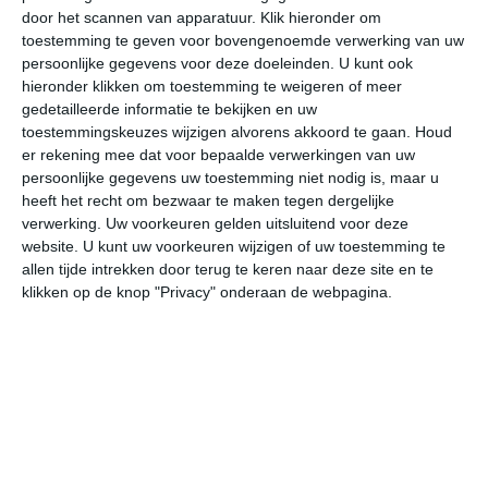
door het scannen van apparatuur. Klik hieronder om
toestemming te geven voor bovengenoemde verwerking van uw
31°
14°
29°
16°
24°
12°
27°
11°
31°
14°
persoonlijke gegevens voor deze doeleinden. U kunt ook
hieronder klikken om toestemming te weigeren of meer
29°C
23°C
18°C
17°C
16°C
22
gedetailleerde informatie te bekijken en uw
toestemmingskeuzes wijzigen alvorens akkoord te gaan.
Houd
er rekening mee dat voor bepaalde verwerkingen van uw
persoonlijke gegevens uw toestemming niet nodig is, maar u
18:00
21:00
00:00
03:00
06:00
09
heeft het recht om bezwaar te maken tegen dergelijke
verwerking. Uw voorkeuren gelden uitsluitend voor deze
website. U kunt uw voorkeuren wijzigen of uw toestemming te
allen tijde intrekken door terug te keren naar deze site en te
18:00
21:00
00:00
03:00
06:00
09
klikken op de knop "Privacy" onderaan de webpagina.
W 2
WNW 1
W 1
W 1
WZW 1
ZZ
18:00
21:00
00:00
03:00
06:00
09