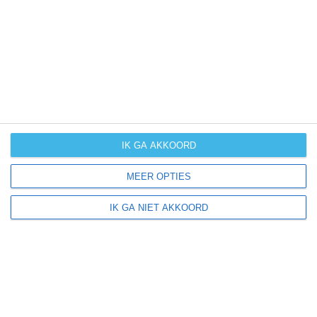
UV-index
UV 2
Gladenbach ligt in:
Europa
Duitsland
IK GA AKKOORD
MEER OPTIES
Klimaatinfo van Duitsland
IK GA NIET AKKOORD
Het actuele weer en de weersvoorspelling voor de
komende dagen of weken zeggen niets over hoe het
weer in andere maanden kan zijn. Wil je een indicatie
hebben van hoe het weer gemiddeld is in Duitsland?
Daarvoor hebben wij handige klimaatinfo over Duitsland.
Bekijk de gemiddelde temperaturen, de kans op regen of