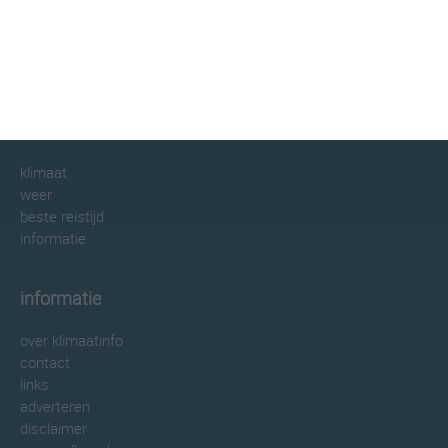
klimaatinfo.nl
klimaat
weer
beste reistijd
informatie
informatie
over klimaatinfo
contact
links
adverteren
disclaimer