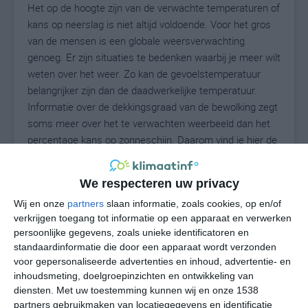
Het op de hoogte zijn van de verwachte temperaturen of
kans op neerslag is niet altijd voldoende. Voor het gros
van de mensen is een globale weersverwachting
genoeg. Er zijn situaties te bedenken waarbij je meer wilt
weten over het weer. Zo kan de gevoelstemperatuur
belangrijker zijn dan de daadwerkelijke temperatuur.
Informatie over de dekkingsgraad van de bewolking zegt
soms meer over het te verwachten weerbeeld dan het
percentage kans op zonneschijn. Daarom vind je hier de
uitgebreide weersvoorspelling voor Gladenbach.
We respecteren uw privacy
Wij en onze
partners
slaan informatie, zoals cookies, op en/of
23
N
°C
verkrijgen toegang tot informatie op een apparaat en verwerken
persoonlijke gegevens, zoals unieke identificatoren en
L
standaardinformatie die door een apparaat wordt verzonden
W
voor gepersonaliseerde advertenties en inhoud, advertentie- en
inhoudsmeting, doelgroepinzichten en ontwikkeling van
diensten.
Met uw toestemming kunnen wij en onze 1538
undefined
ma
di
wo
do
partners gebruikmaken van locatiegegevens en identificatie