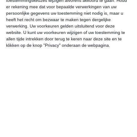
toestemmingskeuzes wijzigen alvorens akkoord te gaan.
Houd
W
er rekening mee dat voor bepaalde verwerkingen van uw
persoonlijke gegevens uw toestemming niet nodig is, maar u
heeft het recht om bezwaar te maken tegen dergelijke
za
zo
ma
di
wo
verwerking. Uw voorkeuren gelden uitsluitend voor deze
website. U kunt uw voorkeuren wijzigen of uw toestemming te
allen tijde intrekken door terug te keren naar deze site en te
32°
14°
36°
19°
35°
22°
32°
18°
34°
16°
klikken op de knop "Privacy" onderaan de webpagina.
14°C
18°C
26°C
31°C
31°C
27
06:00
09:00
12:00
15:00
18:00
21
06:00
09:00
12:00
15:00
18:00
21
NNW 2
N 2
NO 2
ONO 1
O 2
NO