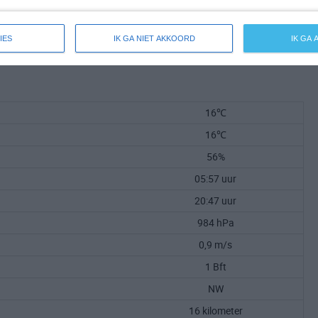
IES
IK GA NIET AKKOORD
IK GA
16℃
16℃
56%
05:57 uur
20:47 uur
984 hPa
0,9 m/s
1 Bft
NW
16 kilometer