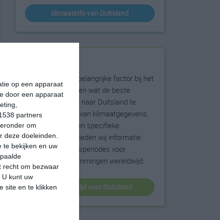
klimaatinfo van Duitsland
Beste reistijd
Het weer is een belangrijke factor bij het
matie op een apparaat
reizen. Wil je weten wat de beste
ie door een apparaat
maanden zijn om naar Duitsland te
eting,
reizen? Op basis van klimaatgegevens,
1538 partners
weersextremen en specifieke
hieronder om
r deze doeleinden.
weerinformatie bieden wij informatie
 te bekijken en uw
over de beste reisperiodes voor
epaalde
duizenden bestemmingen wereldwijd.
et recht om bezwaar
. U kunt uw
beste reistijd voor Duitsland
 site en te klikken