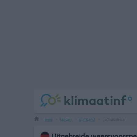
weer
landen
duitsland
gerhardshofen
>
>
>
>
Uitgebreide weersvoorspel