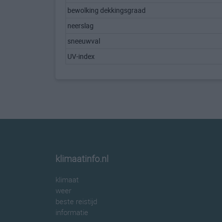
bewolking dekkingsgraad
neerslag
sneeuwval
UV-index
klimaatinfo.nl
klimaat
weer
beste reistijd
informatie