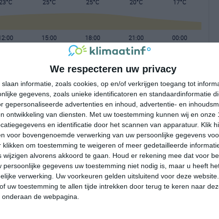
23°C
25°C
25°C
20°C
17°C
12:00
15:00
18:00
21:00
00:00
We respecteren uw privacy
12:00
15:00
18:00
21:00
00:00
slaan informatie, zoals cookies, op en/of verkrijgen toegang tot infor
lijke gegevens, zoals unieke identificatoren en standaardinformatie d
N 2
NNW 2
NNW 2
N 1
NNO 1
r gepersonaliseerde advertenties en inhoud, advertentie- en inhoudsm
n ontwikkeling van diensten.
Met uw toestemming kunnen wij en onze 
atiegegevens en identificatie door het scannen van apparatuur. Klik 
12:00
15:00
18:00
21:00
00:00
en voor bovengenoemde verwerking van uw persoonlijke gegevens voo
 klikken om toestemming te weigeren of meer gedetailleerde informatie
wijzigen alvorens akkoord te gaan.
Houd er rekening mee dat voor b
 persoonlijke gegevens uw toestemming niet nodig is, maar u heeft h
lijke verwerking. Uw voorkeuren gelden uitsluitend voor deze website
of uw toestemming te allen tijde intrekken door terug te keren naar deze
" onderaan de webpagina.