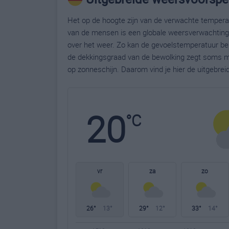
Het op de hoogte zijn van de verwachte temperatu
van de mensen is een globale weersverwachting g
over het weer. Zo kan de gevoelstemperatuur bela
de dekkingsgraad van de bewolking zegt soms m
op zonneschijn. Daarom vind je hier de uitgebre
20
°C
vr
za
zo
26°
13°
29°
12°
33°
14°