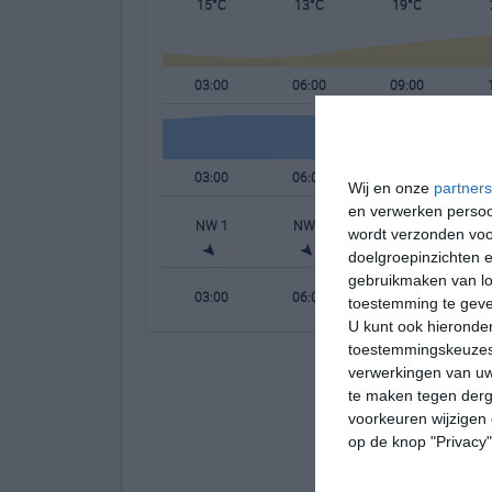
15°C
13°C
19°C
03:00
06:00
09:00
03:00
06:00
09:00
Wij en onze
partners
en verwerken persoon
NW 1
NW 1
NNO 2
wordt verzonden voo
doelgroepinzichten e
gebruikmaken van loc
03:00
06:00
09:00
toestemming te gev
U kunt ook hieronder
toestemmingskeuzes 
verwerkingen van uw
te maken tegen derge
voorkeuren wijzigen 
op de knop "Privacy