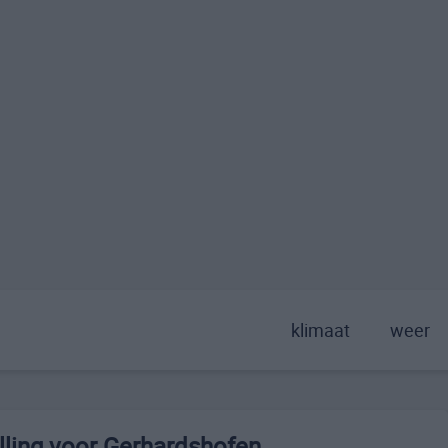
klimaat
weer
ling voor Gerhardshofen