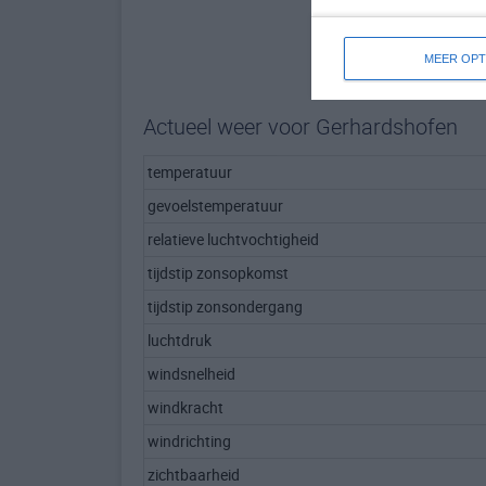
MEER OPT
Actueel weer voor Gerhardshofen
temperatuur
gevoelstemperatuur
relatieve luchtvochtigheid
tijdstip zonsopkomst
tijdstip zonsondergang
luchtdruk
windsnelheid
windkracht
windrichting
zichtbaarheid