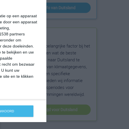
klimaatinfo van Duitsland
matie op een apparaat
ie door een apparaat
eting,
1538 partners
Beste reistijd
hieronder om
Het weer is een belangrijke factor bij het
r deze doeleinden.
reizen. Wil je weten wat de beste
 te bekijken en uw
epaalde
maanden zijn om naar Duitsland te
et recht om bezwaar
reizen? Op basis van klimaatgegevens,
. U kunt uw
weersextremen en specifieke
 site en te klikken
weerinformatie bieden wij informatie
over de beste reisperiodes voor
duizenden bestemmingen wereldwijd.
beste reistijd voor Duitsland
 AKKOORD