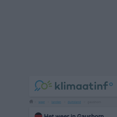
weer
landen
duitsland
gaushorn
>
>
>
>
Het weer in Gaushorn