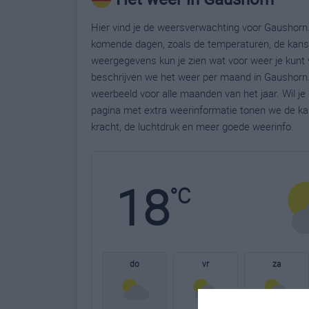
Hier vind je de weersverwachting voor Gaushorn.
komende dagen, zoals de temperaturen, de kans 
weergegevens kun je zien wat voor weer je kunt 
beschrijven we het weer per maand in Gaushorn.
weerbeeld voor alle maanden van het jaar. Wil j
pagina met extra weerinformatie tonen we de ka
kracht, de luchtdruk en meer goede weerinfo.
18
°C
do
vr
za