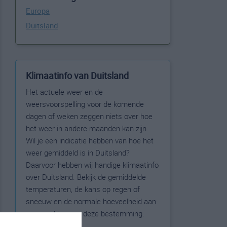
Europa
Duitsland
Klimaatinfo van Duitsland
Het actuele weer en de
weersvoorspelling voor de komende
dagen of weken zeggen niets over hoe
het weer in andere maanden kan zijn.
Wil je een indicatie hebben van hoe het
weer gemiddeld is in Duitsland?
Daarvoor hebben wij handige klimaatinfo
over Duitsland. Bekijk de gemiddelde
temperaturen, de kans op regen of
sneeuw en de normale hoeveelheid aan
zonneschijn voor deze bestemming.