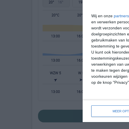
20°
16°
19°
13°
22°
12°
20°C
20°C
17°C
Wij en onze
partners
en verwerken persoon
wordt verzonden voo
doelgroepinzichten e
13:00
16:00
19:00
gebruikmaken van loc
toestemming te gev
U kunt ook hieronder
toestemmingskeuzes 
13:00
16:00
19:00
verwerkingen van uw
te maken tegen derge
WZW 5
W 5
W 4
voorkeuren wijzigen 
op de knop "Privacy
13:00
16:00
19:00
MEER OPT
bekijk de uitgebr