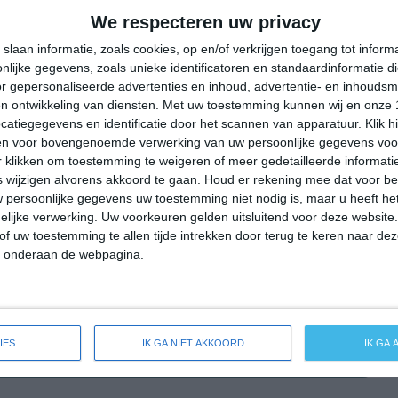
26°
13°
20°
14°
20°
11°
26°
8°
We respecteren uw privacy
16°C
15°C
14°C
14°C
16°C
slaan informatie, zoals cookies, op en/of verkrijgen toegang tot infor
lijke gegevens, zoals unieke identificatoren en standaardinformatie d
r gepersonaliseerde advertenties en inhoud, advertentie- en inhoudsm
n ontwikkeling van diensten.
Met uw toestemming kunnen wij en onze 
22:00
01:00
04:00
07:00
10:00
atiegegevens en identificatie door het scannen van apparatuur. Klik 
en voor bovengenoemde verwerking van uw persoonlijke gegevens voo
 klikken om toestemming te weigeren of meer gedetailleerde informatie
wijzigen alvorens akkoord te gaan.
Houd er rekening mee dat voor b
22:00
01:00
04:00
07:00
10:00
 persoonlijke gegevens uw toestemming niet nodig is, maar u heeft h
lijke verwerking. Uw voorkeuren gelden uitsluitend voor deze website
W 3
W 2
WNW 2
W 2
WNW 3
of uw toestemming te allen tijde intrekken door terug te keren naar deze
" onderaan de webpagina.
22:00
01:00
04:00
07:00
10:00
IES
IK GA NIET AKKOORD
IK GA
eide weersverwachting voor Gaushorn