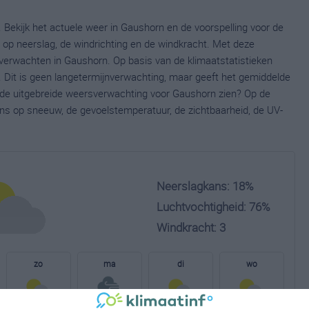
 Bekijk het actuele weer in Gaushorn en de voorspelling voor de
op neerslag, de windrichting en de windkracht. Met deze
verwachten in Gaushorn. Op basis van de klimaatstatistieken
 Dit is geen langetermijnverwachting, maar geeft het gemiddelde
e de uitgebreide weersverwachting voor Gaushorn zien? Op de
ns op sneeuw, de gevoelstemperatuur, de zichtbaarheid, de UV-
Neerslagkans: 18%
Luchtvochtigheid: 76%
Windkracht: 3
zo
ma
di
wo