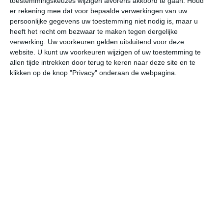
toestemmingskeuzes wijzigen alvorens akkoord te gaan.
Houd
W
er rekening mee dat voor bepaalde verwerkingen van uw
persoonlijke gegevens uw toestemming niet nodig is, maar u
heeft het recht om bezwaar te maken tegen dergelijke
do
vr
za
zo
ma
verwerking. Uw voorkeuren gelden uitsluitend voor deze
website. U kunt uw voorkeuren wijzigen of uw toestemming te
allen tijde intrekken door terug te keren naar deze site en te
26°
14°
30°
14°
34°
18°
31°
21°
27°
17°
klikken op de knop "Privacy" onderaan de webpagina.
18°C
15°C
14°C
20°C
24°C
26
01:00
04:00
07:00
10:00
13:00
16
01:00
04:00
07:00
10:00
13:00
16
NW 1
NW 1
WNW 1
N 2
N 1
NN