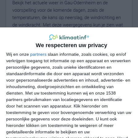
Bekijk het actuele weer in Gau-Odernheim en de
voorspelling voor de komende dagen, zoals de
temperaturen, de kans op neerslag, de windrichting en
de windkracht. Met deze weergegevens kun je zien wat
voor weer je kunt verwachten in Gau-Odernheim. Op
basis van de klimaatstatistieken beschrijven we het
We respecteren uw privacy
weer per maand in Gau-Odernheim. Dit is geen
langetermijnverwachting, maar geeft het gemiddelde
Wij en onze
partners
slaan informatie, zoals cookies, op en/of
verkrijgen toegang tot informatie op een apparaat en verwerken
weerbeeld voor alle maanden van het jaar. Wil je de
persoonlijke gegevens, zoals unieke identificatoren en
uitgebreide weersverwachting voor Gau-Odernheim
standaardinformatie die door een apparaat wordt verzonden
zien? Op de pagina met extra weerinformatie tonen we
voor gepersonaliseerde advertenties en inhoud, advertentie- en
de kans op sneeuw, de gevoelstemperatuur, de
inhoudsmeting, doelgroepinzichten en ontwikkeling van
zichtbaarheid, de UV-kracht, de luchtdruk en meer goede
diensten.
Met uw toestemming kunnen wij en onze 1538
weerinfo.
partners gebruikmaken van locatiegegevens en identificatie
door het scannen van apparatuur. Klik hieronder om
toestemming te geven voor bovengenoemde verwerking van uw
persoonlijke gegevens voor deze doeleinden. U kunt ook
20
N
hieronder klikken om toestemming te weigeren of meer
°C
gedetailleerde informatie te bekijken en uw
L