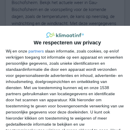
Bischofsheim. Bekijk het actuele weer in Gau-
Bischofsheim en de voorspelling voor de komende
dagen, zoals de temperaturen, de kans op neerslag, de
windrichting en de windkracht. Met deze weergegevens
kun je zien wat voor weer je kunt verwachten in Gau-
Bischofsheim. Op basis van de klimaatstatistieken
We respecteren uw privacy
beschrijven we het weer per maand in Gau-
Bischofsheim. Dit is geen langetermijnverwachting,
Wij en onze
partners
slaan informatie, zoals cookies, op en/of
verkrijgen toegang tot informatie op een apparaat en verwerken
maar geeft het gemiddelde weerbeeld voor alle
persoonlijke gegevens, zoals unieke identificatoren en
maanden van het jaar. Wil je de uitgebreide
standaardinformatie die door een apparaat wordt verzonden
weersverwachting voor Gau-Bischofsheim zien? Op de
voor gepersonaliseerde advertenties en inhoud, advertentie- en
pagina met extra weerinformatie tonen we de kans op
inhoudsmeting, doelgroepinzichten en ontwikkeling van
sneeuw, de gevoelstemperatuur, de zichtbaarheid, de
diensten.
Met uw toestemming kunnen wij en onze 1538
UV-kracht, de luchtdruk en meer goede weerinfo.
partners gebruikmaken van locatiegegevens en identificatie
door het scannen van apparatuur. Klik hieronder om
toestemming te geven voor bovengenoemde verwerking van uw
persoonlijke gegevens voor deze doeleinden. U kunt ook
20
N
hieronder klikken om toestemming te weigeren of meer
°C
gedetailleerde informatie te bekijken en uw
L