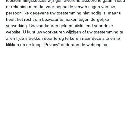
toestemmingskeuzes wijzigen alvorens akkoord te gaan.
Houd
W
er rekening mee dat voor bepaalde verwerkingen van uw
persoonlijke gegevens uw toestemming niet nodig is, maar u
heeft het recht om bezwaar te maken tegen dergelijke
vr
za
zo
ma
di
verwerking. Uw voorkeuren gelden uitsluitend voor deze
website. U kunt uw voorkeuren wijzigen of uw toestemming te
allen tijde intrekken door terug te keren naar deze site en te
25°
14°
30°
15°
34°
18°
32°
20°
30°
19°
klikken op de knop "Privacy" onderaan de webpagina.
14°C
20°C
24°C
25°C
24°C
19
07:00
10:00
13:00
16:00
19:00
22
07:00
10:00
13:00
16:00
19:00
22
NW 1
NNO 2
N 1
NNW 2
NNW 2
NN