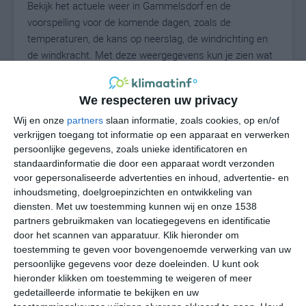
Bekijk het actuele weer in Gammelsdorf en de
voorspelling voor de komende dagen, zoals de
temperaturen, de kans op neerslag, de windrichting en
de windkracht. Met deze weergegevens kun je zien wat
voor weer je kunt verwachten in Gammelsdorf. Op basis
van de klimaatstatistieken beschrijven we het weer per
We respecteren uw privacy
maand in Gammelsdorf. Dit is geen
langetermijnverwachting, maar geeft het gemiddelde
Wij en onze
partners
slaan informatie, zoals cookies, op en/of
verkrijgen toegang tot informatie op een apparaat en verwerken
weerbeeld voor alle maanden van het jaar. Wil je de
persoonlijke gegevens, zoals unieke identificatoren en
uitgebreide weersverwachting voor Gammelsdorf zien?
standaardinformatie die door een apparaat wordt verzonden
Op de pagina met extra weerinformatie tonen we de
voor gepersonaliseerde advertenties en inhoud, advertentie- en
kans op sneeuw, de gevoelstemperatuur, de
inhoudsmeting, doelgroepinzichten en ontwikkeling van
zichtbaarheid, de UV-kracht, de luchtdruk en meer goede
diensten.
Met uw toestemming kunnen wij en onze 1538
weerinfo.
partners gebruikmaken van locatiegegevens en identificatie
door het scannen van apparatuur. Klik hieronder om
toestemming te geven voor bovengenoemde verwerking van uw
persoonlijke gegevens voor deze doeleinden. U kunt ook
24
N
hieronder klikken om toestemming te weigeren of meer
°C
gedetailleerde informatie te bekijken en uw
L