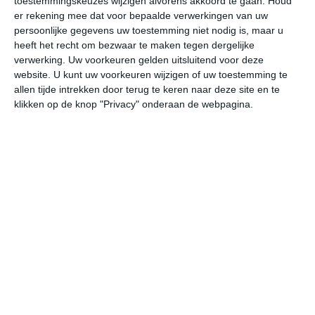
toestemmingskeuzes wijzigen alvorens akkoord te gaan.
Houd
W
er rekening mee dat voor bepaalde verwerkingen van uw
persoonlijke gegevens uw toestemming niet nodig is, maar u
heeft het recht om bezwaar te maken tegen dergelijke
undefined
ma
di
wo
do
verwerking. Uw voorkeuren gelden uitsluitend voor deze
website. U kunt uw voorkeuren wijzigen of uw toestemming te
allen tijde intrekken door terug te keren naar deze site en te
32°
15°
32°
17°
29°
17°
29°
17°
29°
16°
klikken op de knop "Privacy" onderaan de webpagina.
32°C
29°C
24°C
21°C
18°C
19
17:00
20:00
23:00
02:00
05:00
08
17:00
20:00
23:00
02:00
05:00
08
ZW 1
ZW 1
WZW 1
NW 1
ZW 1
ZW