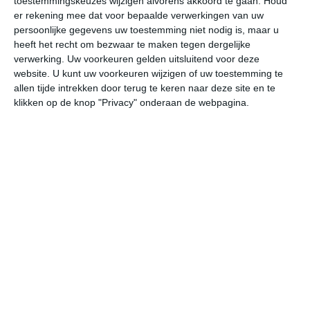
toestemmingskeuzes wijzigen alvorens akkoord te gaan.
Houd
W
er rekening mee dat voor bepaalde verwerkingen van uw
persoonlijke gegevens uw toestemming niet nodig is, maar u
heeft het recht om bezwaar te maken tegen dergelijke
za
zo
ma
di
wo
verwerking. Uw voorkeuren gelden uitsluitend voor deze
website. U kunt uw voorkeuren wijzigen of uw toestemming te
allen tijde intrekken door terug te keren naar deze site en te
28°
12°
31°
12°
33°
16°
30°
15°
30°
15°
klikken op de knop "Privacy" onderaan de webpagina.
20°C
25°C
28°C
28°C
21°C
16
09:00
12:00
15:00
18:00
21:00
00
09:00
12:00
15:00
18:00
21:00
00
ONO 2
OZO 2
NO 1
ONO 1
ONO 1
NO