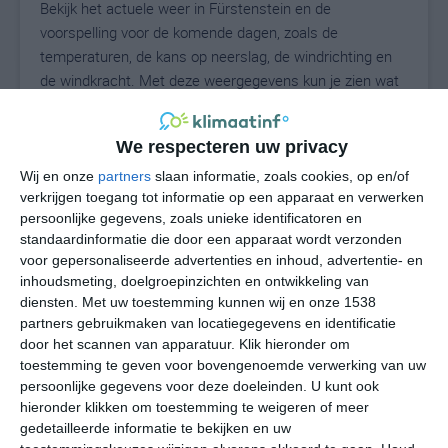
Bekijk het actuele weer in Fürstenstein en de
voorspelling voor de komende dagen, zoals de
temperaturen, de kans op neerslag, de windrichting en
de windkracht. Met deze weergegevens kun je zien wat
voor weer je kunt verwachten in Fürstenstein. Op basis
van de klimaatstatistieken beschrijven we het weer per
We respecteren uw privacy
maand in Fürstenstein. Dit is geen
langetermijnverwachting, maar geeft het gemiddelde
Wij en onze
partners
slaan informatie, zoals cookies, op en/of
verkrijgen toegang tot informatie op een apparaat en verwerken
weerbeeld voor alle maanden van het jaar. Wil je de
persoonlijke gegevens, zoals unieke identificatoren en
uitgebreide weersverwachting voor Fürstenstein zien?
standaardinformatie die door een apparaat wordt verzonden
Op de pagina met extra weerinformatie tonen we de
voor gepersonaliseerde advertenties en inhoud, advertentie- en
kans op sneeuw, de gevoelstemperatuur, de
inhoudsmeting, doelgroepinzichten en ontwikkeling van
zichtbaarheid, de UV-kracht, de luchtdruk en meer goede
diensten.
Met uw toestemming kunnen wij en onze 1538
weerinfo.
partners gebruikmaken van locatiegegevens en identificatie
door het scannen van apparatuur. Klik hieronder om
toestemming te geven voor bovengenoemde verwerking van uw
persoonlijke gegevens voor deze doeleinden. U kunt ook
21
N
hieronder klikken om toestemming te weigeren of meer
°C
gedetailleerde informatie te bekijken en uw
L