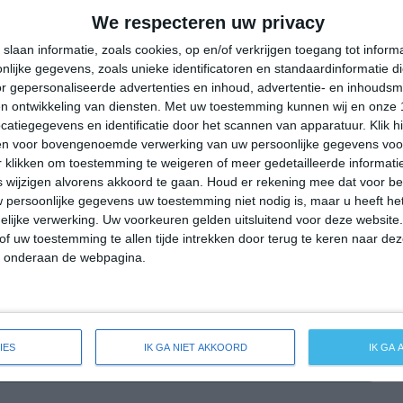
26°
14°
23°
10°
31°
13°
36°
17°
We respecteren uw privacy
21°C
21°C
16°C
13°C
9°C
slaan informatie, zoals cookies, op en/of verkrijgen toegang tot infor
lijke gegevens, zoals unieke identificatoren en standaardinformatie d
r gepersonaliseerde advertenties en inhoud, advertentie- en inhoudsm
n ontwikkeling van diensten.
Met uw toestemming kunnen wij en onze 
15:00
18:00
21:00
00:00
03:00
atiegegevens en identificatie door het scannen van apparatuur. Klik 
en voor bovengenoemde verwerking van uw persoonlijke gegevens voo
 klikken om toestemming te weigeren of meer gedetailleerde informatie
wijzigen alvorens akkoord te gaan.
Houd er rekening mee dat voor b
15:00
18:00
21:00
00:00
03:00
 persoonlijke gegevens uw toestemming niet nodig is, maar u heeft h
lijke verwerking. Uw voorkeuren gelden uitsluitend voor deze website
NW 2
NNW 2
N 1
NNO 1
NO 1
of uw toestemming te allen tijde intrekken door terug te keren naar deze
" onderaan de webpagina.
15:00
18:00
21:00
00:00
03:00
IES
IK GA NIET AKKOORD
IK GA
ide weersverwachting voor Freudenberg