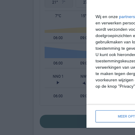
21°
7°
27°
7°
29°
14°
7°C
15°C
19°C
Wij en onze
partners
en verwerken persoon
wordt verzonden voo
doelgroepinzichten e
06:00
09:00
12:00
gebruikmaken van loc
toestemming te gev
U kunt ook hieronder
toestemmingskeuzes 
06:00
09:00
12:00
verwerkingen van uw
te maken tegen derge
NNO 1
NW 0
NW 2
voorkeuren wijzigen 
op de knop "Privacy
06:00
09:00
12:00
MEER OPT
bekijk de uitgebre