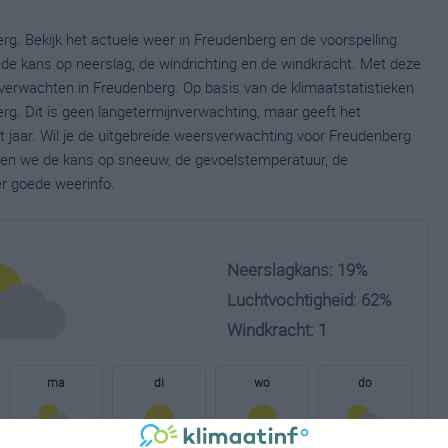
rg. Bekijk het actuele weer in Freudenberg en de voorspelling
de kans op neerslag, de windrichting en de windkracht. Met deze
verwachten in Freudenberg. Op basis van de klimaatstatistieken
g. Dit is geen langetermijnverwachting, maar geeft het
 jaar. Wil je de uitgebreide weersverwachting voor Freudenberg
nen we de kans op sneeuw, de gevoelstemperatuur, de
er goede weerinfo.
Neerslagkans: 19%
Luchtvochtigheid: 62%
Windkracht: 1
ma
di
wo
do