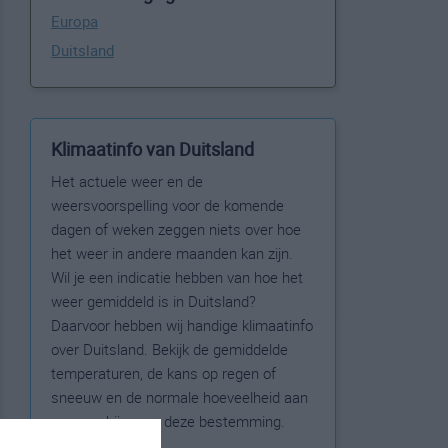
Europa
Duitsland
Klimaatinfo van Duitsland
Het actuele weer en de
weersvoorspelling voor de komende
dagen of weken zeggen niets over hoe
het weer in andere maanden kan zijn.
Wil je een indicatie hebben van hoe het
weer gemiddeld is in Duitsland?
Daarvoor hebben wij handige klimaatinfo
over Duitsland. Bekijk de gemiddelde
temperaturen, de kans op regen of
sneeuw en de normale hoeveelheid aan
zonneschijn voor deze bestemming.