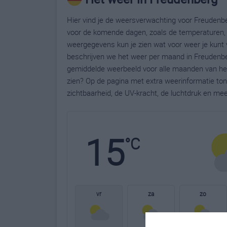
Hier vind je de weersverwachting voor Freudenbe
voor de komende dagen, zoals de temperaturen, 
weergegevens kun je zien wat voor weer je kunt 
beschrijven we het weer per maand in Freudenber
gemiddelde weerbeeld voor alle maanden van het
zien? Op de pagina met extra weerinformatie to
zichtbaarheid, de UV-kracht, de luchtdruk en me
15
°C
vr
za
zo