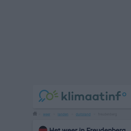
weer
landen
duitsland
freudenberg
>
>
>
>
Het weer in Freudenberg