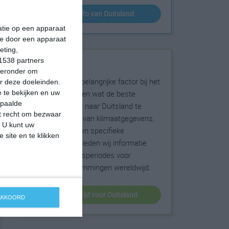
klimaatinfo van Duitsland
matie op een apparaat
ie door een apparaat
eting,
1538 partners
Beste reistijd
hieronder om
Het weer is een belangrijke factor bij het
r deze doeleinden.
reizen. Wil je weten wat de beste
 te bekijken en uw
epaalde
maanden zijn om naar Duitsland te
et recht om bezwaar
reizen? Op basis van klimaatgegevens,
. U kunt uw
weersextremen en specifieke
 site en te klikken
weerinformatie bieden wij informatie
over de beste reisperiodes voor
duizenden bestemmingen wereldwijd.
beste reistijd voor Duitsland
 AKKOORD