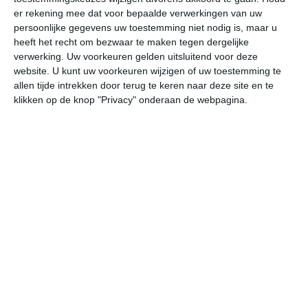
er rekening mee dat voor bepaalde verwerkingen van uw
persoonlijke gegevens uw toestemming niet nodig is, maar u
ma
di
wo
do
vr
heeft het recht om bezwaar te maken tegen dergelijke
verwerking. Uw voorkeuren gelden uitsluitend voor deze
website. U kunt uw voorkeuren wijzigen of uw toestemming te
33°
25°
29°
16°
30°
13°
31°
14°
34°
15°
allen tijde intrekken door terug te keren naar deze site en te
klikken op de knop "Privacy" onderaan de webpagina.
25°C
20°C
17°C
18°C
24°C
28
23:00
02:00
05:00
08:00
11:00
14
23:00
02:00
05:00
08:00
11:00
14
NW 2
NNW 2
NNW 1
N 2
NO 2
NN
23:00
02:00
05:00
08:00
11:00
14