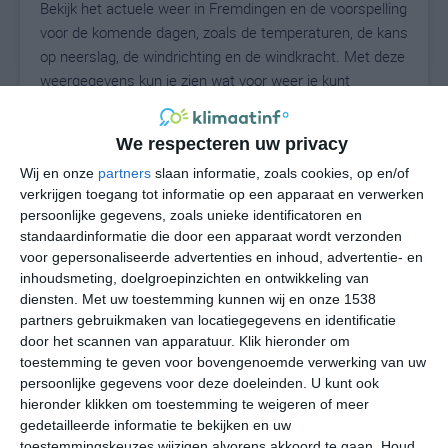
Bekijk het actuele weer in Fremdingen en de voorspelling
voor de komende dagen, zoals de temperaturen, de kans
op neerslag, de windrichting en de windkracht. Met deze
weergegevens kun je zien wat voor weer je kunt
verwachten in Fremdingen. Op basis van de
klimaatstatistieken beschrijven we het weer per maand
We respecteren uw privacy
in Fremdingen. Dit is geen langetermijnverwachting,
Wij en onze
partners
slaan informatie, zoals cookies, op en/of
maar geeft het gemiddelde weerbeeld voor alle
verkrijgen toegang tot informatie op een apparaat en verwerken
maanden van het jaar. Wil je de uitgebreide
persoonlijke gegevens, zoals unieke identificatoren en
weersverwachting voor Fremdingen zien? Op de pagina
standaardinformatie die door een apparaat wordt verzonden
met extra weerinformatie tonen we de kans op sneeuw,
voor gepersonaliseerde advertenties en inhoud, advertentie- en
de gevoelstemperatuur, de zichtbaarheid, de UV-kracht,
inhoudsmeting, doelgroepinzichten en ontwikkeling van
de luchtdruk en meer goede weerinfo.
diensten.
Met uw toestemming kunnen wij en onze 1538
partners gebruikmaken van locatiegegevens en identificatie
door het scannen van apparatuur. Klik hieronder om
toestemming te geven voor bovengenoemde verwerking van uw
30
N
persoonlijke gegevens voor deze doeleinden. U kunt ook
°C
hieronder klikken om toestemming te weigeren of meer
L
gedetailleerde informatie te bekijken en uw
W
toestemmingskeuzes wijzigen alvorens akkoord te gaan.
Houd