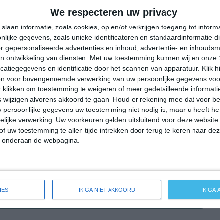
31°
14°
31°
19°
30°
17°
31°
16°
We respecteren uw privacy
28°C
27°C
24°C
18°C
16°C
slaan informatie, zoals cookies, op en/of verkrijgen toegang tot infor
lijke gegevens, zoals unieke identificatoren en standaardinformatie d
r gepersonaliseerde advertenties en inhoud, advertentie- en inhoudsm
n ontwikkeling van diensten.
Met uw toestemming kunnen wij en onze 
14:00
17:00
20:00
23:00
02:00
atiegegevens en identificatie door het scannen van apparatuur. Klik 
en voor bovengenoemde verwerking van uw persoonlijke gegevens voo
 klikken om toestemming te weigeren of meer gedetailleerde informatie
wijzigen alvorens akkoord te gaan.
Houd er rekening mee dat voor b
14:00
17:00
20:00
23:00
02:00
 persoonlijke gegevens uw toestemming niet nodig is, maar u heeft h
lijke verwerking. Uw voorkeuren gelden uitsluitend voor deze website
W 3
WNW 2
WNW 2
WNW 1
NNW 1
of uw toestemming te allen tijde intrekken door terug te keren naar deze
" onderaan de webpagina.
14:00
17:00
20:00
23:00
02:00
IES
IK GA NIET AKKOORD
IK GA
eide weersverwachting voor Freihung