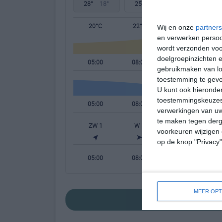
28°
18°
25°
13°
27°
11°
20°C
22°C
27°C
Wij en onze
partners
en verwerken persoon
wordt verzonden voo
doelgroepinzichten e
05:00
08:00
11:00
gebruikmaken van loc
toestemming te gev
U kunt ook hieronder
toestemmingskeuzes 
05:00
08:00
11:00
verwerkingen van uw
te maken tegen derge
ZW 1
W 1
WNW 2
voorkeuren wijzigen 
op de knop "Privacy
05:00
08:00
11:00
MEER OPT
bekijk de uitgebr