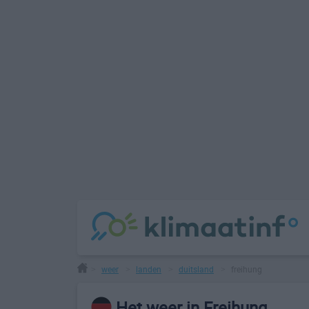
weer
landen
duitsland
freihung
>
>
>
>
Het weer in Freihung