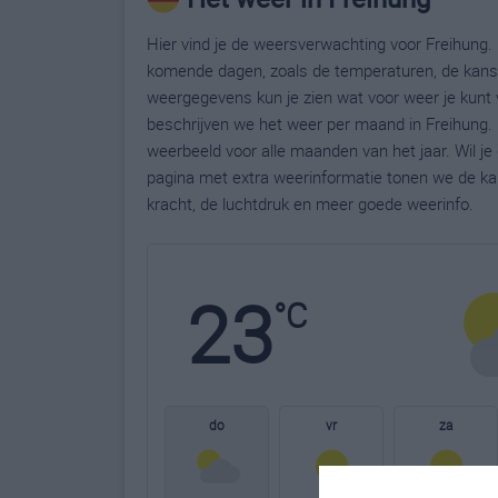
Hier vind je de weersverwachting voor Freihung. 
komende dagen, zoals de temperaturen, de kans 
weergegevens kun je zien wat voor weer je kunt 
beschrijven we het weer per maand in Freihung. 
weerbeeld voor alle maanden van het jaar. Wil j
pagina met extra weerinformatie tonen we de ka
kracht, de luchtdruk en meer goede weerinfo.
23
°C
do
vr
za