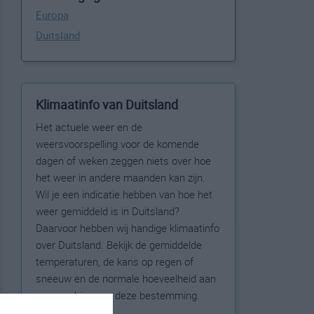
Europa
Duitsland
Klimaatinfo van Duitsland
Het actuele weer en de
weersvoorspelling voor de komende
dagen of weken zeggen niets over hoe
het weer in andere maanden kan zijn.
Wil je een indicatie hebben van hoe het
weer gemiddeld is in Duitsland?
Daarvoor hebben wij handige klimaatinfo
over Duitsland. Bekijk de gemiddelde
temperaturen, de kans op regen of
sneeuw en de normale hoeveelheid aan
zonneschijn voor deze bestemming.