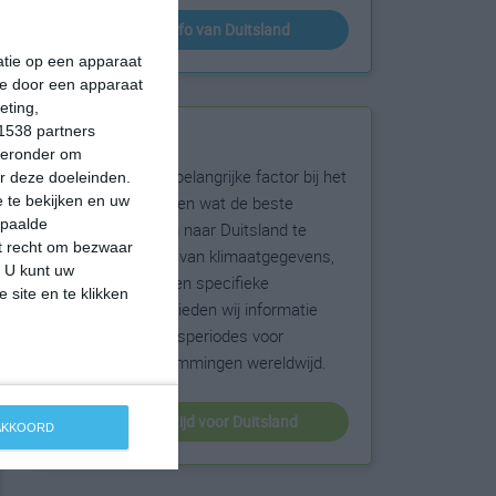
klimaatinfo van Duitsland
matie op een apparaat
ie door een apparaat
eting,
1538 partners
Beste reistijd
hieronder om
Het weer is een belangrijke factor bij het
r deze doeleinden.
reizen. Wil je weten wat de beste
 te bekijken en uw
epaalde
maanden zijn om naar Duitsland te
et recht om bezwaar
reizen? Op basis van klimaatgegevens,
. U kunt uw
weersextremen en specifieke
 site en te klikken
weerinformatie bieden wij informatie
over de beste reisperiodes voor
duizenden bestemmingen wereldwijd.
beste reistijd voor Duitsland
 AKKOORD