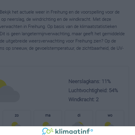
Bekijk het actuele weer in Freihung en de voorspelling voor de
op neerslag, de windrichting en de windkracht. Met deze
verwachten in Freihung. Op basis van de klimaatstatistieken
Dit is geen langetermijnverwachting, maar geeft het gemiddelde
e de uitgebreide weersverwachting voor Freihung zien? Op de
ns op sneeuw, de gevoelstemperatuur, de zichtbaarheid, de UV-
Neerslagkans: 11%
Luchtvochtigheid: 54%
Windkracht: 2
zo
ma
di
wo