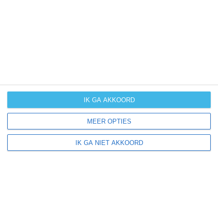
UV-index
UV 2
Eschfeld ligt in:
Europa
Duitsland
IK GA AKKOORD
MEER OPTIES
Klimaatinfo van Duitsland
IK GA NIET AKKOORD
Het actuele weer en de weersvoorspelling voor de
komende dagen of weken zeggen niets over hoe het
weer in andere maanden kan zijn. Wil je een indicatie
hebben van hoe het weer gemiddeld is in Duitsland?
Daarvoor hebben wij handige klimaatinfo over Duitsland.
Bekijk de gemiddelde temperaturen, de kans op regen of