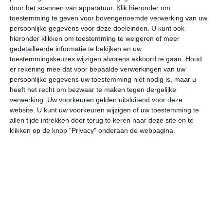
door het scannen van apparatuur. Klik hieronder om
toestemming te geven voor bovengenoemde verwerking van uw
27°
13°
28°
16°
25°
12°
30°
11°
33°
15°
persoonlijke gegevens voor deze doeleinden. U kunt ook
hieronder klikken om toestemming te weigeren of meer
17°C
25°C
27°C
24°C
25°C
19
gedetailleerde informatie te bekijken en uw
toestemmingskeuzes wijzigen alvorens akkoord te gaan.
Houd
er rekening mee dat voor bepaalde verwerkingen van uw
persoonlijke gegevens uw toestemming niet nodig is, maar u
08:00
11:00
14:00
17:00
20:00
23
heeft het recht om bezwaar te maken tegen dergelijke
verwerking. Uw voorkeuren gelden uitsluitend voor deze
website. U kunt uw voorkeuren wijzigen of uw toestemming te
allen tijde intrekken door terug te keren naar deze site en te
08:00
11:00
14:00
17:00
20:00
23
klikken op de knop "Privacy" onderaan de webpagina.
NO 1
ZW 1
ZW 3
Z 1
Z 1
O
08:00
11:00
14:00
17:00
20:00
23