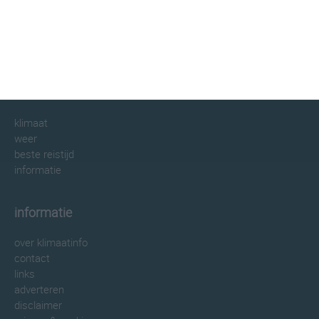
klimaatinfo.nl
klimaat
weer
beste reistijd
informatie
informatie
over klimaatinfo
contact
links
adverteren
disclaimer