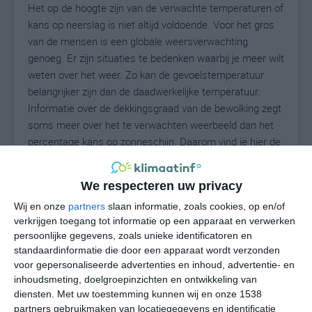
Het op de hoogte zijn van de verwachte temperaturen of
kans op neerslag is niet altijd voldoende. Voor het gros
van de mensen is een globale weersverwachting
genoeg. Er zijn situaties te bedenken waarbij je meer wilt
weten over het weer. Zo kan de gevoelstemperatuur
belangrijker zijn dan de daadwerkelijke temperatuur.
Informatie over de dekkingsgraad van de bewolking zegt
soms meer over het te verwachten weerbeeld dan het
percentage kans op zonneschijn. Daarom vind je hier de
uitgebreide weersvoorspelling voor Eschfeld.
We respecteren uw privacy
Wij en onze
partners
slaan informatie, zoals cookies, op en/of
20
N
°C
verkrijgen toegang tot informatie op een apparaat en verwerken
persoonlijke gegevens, zoals unieke identificatoren en
L
standaardinformatie die door een apparaat wordt verzonden
W
voor gepersonaliseerde advertenties en inhoud, advertentie- en
inhoudsmeting, doelgroepinzichten en ontwikkeling van
diensten.
Met uw toestemming kunnen wij en onze 1538
undefined
ma
di
wo
do
partners gebruikmaken van locatiegegevens en identificatie