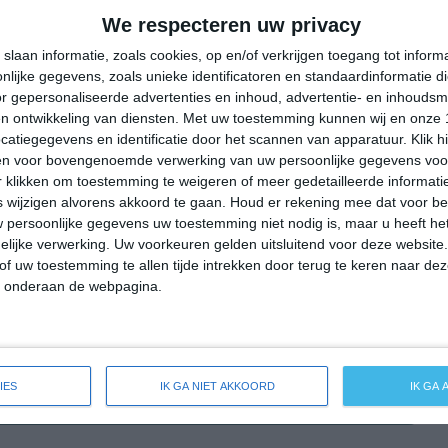
22°
14°
20°
11°
28°
10°
34°
15°
We respecteren uw privacy
19°C
20°C
17°C
14°C
12°C
slaan informatie, zoals cookies, op en/of verkrijgen toegang tot infor
lijke gegevens, zoals unieke identificatoren en standaardinformatie d
r gepersonaliseerde advertenties en inhoud, advertentie- en inhoudsm
n ontwikkeling van diensten.
Met uw toestemming kunnen wij en onze 
15:00
18:00
21:00
00:00
03:00
atiegegevens en identificatie door het scannen van apparatuur. Klik 
en voor bovengenoemde verwerking van uw persoonlijke gegevens voo
 klikken om toestemming te weigeren of meer gedetailleerde informatie
wijzigen alvorens akkoord te gaan.
Houd er rekening mee dat voor b
15:00
18:00
21:00
00:00
03:00
 persoonlijke gegevens uw toestemming niet nodig is, maar u heeft h
lijke verwerking. Uw voorkeuren gelden uitsluitend voor deze website
NW 3
WNW 2
NNW 1
ONO 1
ZO 1
of uw toestemming te allen tijde intrekken door terug te keren naar deze
" onderaan de webpagina.
15:00
18:00
21:00
00:00
03:00
IES
IK GA NIET AKKOORD
IK GA
de weersverwachting voor Emtinghausen