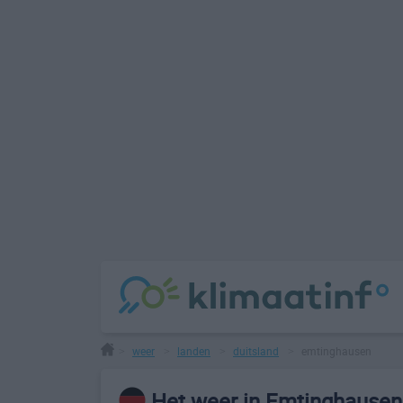
weer
landen
duitsland
emtinghausen
>
>
>
>
Het weer in Emtinghausen