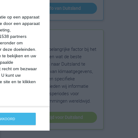
klimaatinfo van Duitsland
matie op een apparaat
ie door een apparaat
eting,
1538 partners
Beste reistijd
hieronder om
Het weer is een belangrijke factor bij het
r deze doeleinden.
reizen. Wil je weten wat de beste
 te bekijken en uw
epaalde
maanden zijn om naar Duitsland te
et recht om bezwaar
reizen? Op basis van klimaatgegevens,
. U kunt uw
weersextremen en specifieke
 site en te klikken
weerinformatie bieden wij informatie
over de beste reisperiodes voor
duizenden bestemmingen wereldwijd.
beste reistijd voor Duitsland
 AKKOORD