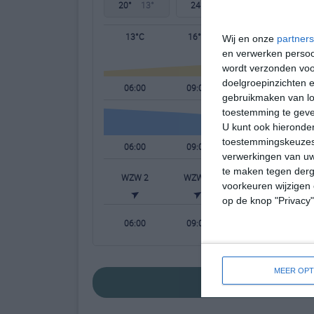
20°
13°
24°
11°
29°
14°
13°C
16°C
18°C
Wij en onze
partners
en verwerken persoon
wordt verzonden voo
doelgroepinzichten e
06:00
09:00
12:00
gebruikmaken van loc
toestemming te gev
U kunt ook hieronder
toestemmingskeuzes 
06:00
09:00
12:00
verwerkingen van uw
te maken tegen derge
WZW 2
WZW 2
W 3
W
voorkeuren wijzigen 
op de knop "Privacy
06:00
09:00
12:00
MEER OPT
bekijk de uitgebrei