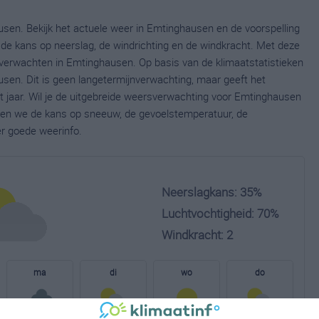
sen. Bekijk het actuele weer in Emtinghausen en de voorspelling
de kans op neerslag, de windrichting en de windkracht. Met deze
 verwachten in Emtinghausen. Op basis van de klimaatstatistieken
sen. Dit is geen langetermijnverwachting, maar geeft het
 jaar. Wil je de uitgebreide weersverwachting voor Emtinghausen
nen we de kans op sneeuw, de gevoelstemperatuur, de
er goede weerinfo.
Neerslagkans: 35%
Luchtvochtigheid: 70%
Windkracht: 2
ma
di
wo
do