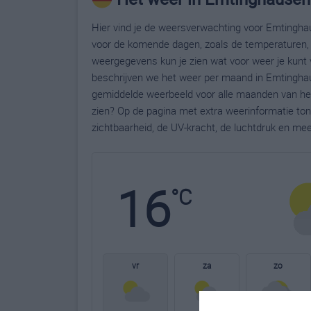
Hier vind je de weersverwachting voor Emtinghau
voor de komende dagen, zoals de temperaturen, 
weergegevens kun je zien wat voor weer je kunt
beschrijven we het weer per maand in Emtinghau
gemiddelde weerbeeld voor alle maanden van het
zien? Op de pagina met extra weerinformatie to
zichtbaarheid, de UV-kracht, de luchtdruk en me
16
°C
vr
za
zo