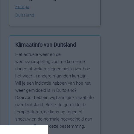
Europa
Duitsland
Klimaatinfo van Duitsland
Het actuele weer en de
weersvoorspelling voor de komende
dagen of weken zeggen niets over hoe
het weer in andere maanden kan zijn.
Wil je een indicatie hebben van hoe het
weer gemiddeld is in Duitsland?
Daarvoor hebben wij handige klimaatinfo
over Duitsland. Bekijk de gemiddelde
temperaturen, de kans op regen of
sneeuw en de normale hoeveelheid aan
zonneschijn voor deze bestemming.