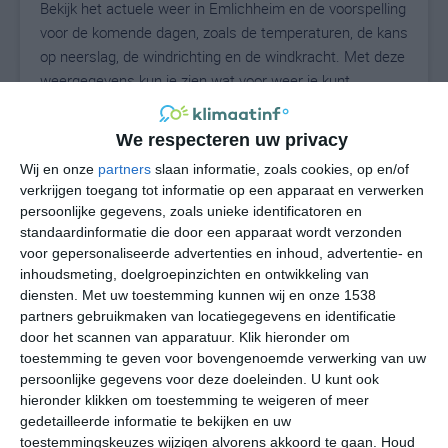
Bekijk het actuele weer in Emlichheim en de voorspelling
voor de komende dagen, zoals de temperaturen, de kans
op neerslag, de windrichting en de windkracht. Met deze
weergegevens kun je zien wat voor weer je kunt
verwachten in Emlichheim. Op basis van de
klimaatstatistieken beschrijven we het weer per maand
We respecteren uw privacy
in Emlichheim. Dit is geen langetermijnverwachting,
Wij en onze
partners
slaan informatie, zoals cookies, op en/of
maar geeft het gemiddelde weerbeeld voor alle
verkrijgen toegang tot informatie op een apparaat en verwerken
maanden van het jaar. Wil je de uitgebreide
persoonlijke gegevens, zoals unieke identificatoren en
weersverwachting voor Emlichheim zien? Op de pagina
standaardinformatie die door een apparaat wordt verzonden
met extra weerinformatie tonen we de kans op sneeuw,
voor gepersonaliseerde advertenties en inhoud, advertentie- en
de gevoelstemperatuur, de zichtbaarheid, de UV-kracht,
inhoudsmeting, doelgroepinzichten en ontwikkeling van
de luchtdruk en meer goede weerinfo.
diensten.
Met uw toestemming kunnen wij en onze 1538
partners gebruikmaken van locatiegegevens en identificatie
door het scannen van apparatuur. Klik hieronder om
toestemming te geven voor bovengenoemde verwerking van uw
21
persoonlijke gegevens voor deze doeleinden. U kunt ook
N
°C
hieronder klikken om toestemming te weigeren of meer
L
gedetailleerde informatie te bekijken en uw
W
toestemmingskeuzes wijzigen alvorens akkoord te gaan.
Houd