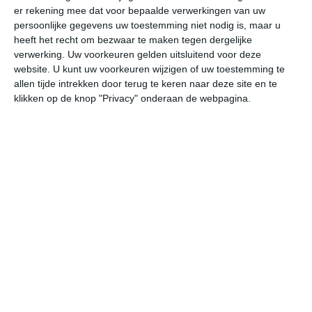
er rekening mee dat voor bepaalde verwerkingen van uw
persoonlijke gegevens uw toestemming niet nodig is, maar u
za
zo
ma
di
wo
heeft het recht om bezwaar te maken tegen dergelijke
verwerking. Uw voorkeuren gelden uitsluitend voor deze
website. U kunt uw voorkeuren wijzigen of uw toestemming te
allen tijde intrekken door terug te keren naar deze site en te
25°
14°
29°
11°
23°
13°
22°
9°
27°
8°
klikken op de knop "Privacy" onderaan de webpagina.
20°C
14°C
12°C
11°C
18°C
26
21:00
00:00
03:00
06:00
09:00
12
21:00
00:00
03:00
06:00
09:00
12
ONO 1
NO 2
ONO 1
O 1
ZO 1
W
21:00
00:00
03:00
06:00
09:00
12