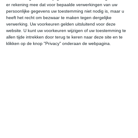
er rekening mee dat voor bepaalde verwerkingen van uw
persoonlijke gegevens uw toestemming niet nodig is, maar u
undefined
ma
di
wo
do
heeft het recht om bezwaar te maken tegen dergelijke
verwerking. Uw voorkeuren gelden uitsluitend voor deze
website. U kunt uw voorkeuren wijzigen of uw toestemming te
allen tijde intrekken door terug te keren naar deze site en te
29°
13°
21°
14°
18°
12°
23°
10°
27°
13°
klikken op de knop "Privacy" onderaan de webpagina.
15°C
22°C
28°C
30°C
23°C
17
08:00
11:00
14:00
17:00
20:00
23
08:00
11:00
14:00
17:00
20:00
23
ZO 2
ZO 2
ZZO 2
WZW 2
NW 2
W
08:00
11:00
14:00
17:00
20:00
23