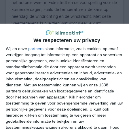
het actuele weer in Eidelstedt en de voorspelling voor de
komende dagen, zoals de temperaturen, de kans op
neerslag, de windrichting en de windkracht. Met deze
weergegevens kun je zien wat voor weer je kunt
verwachten in Eidelstedt. Op basis van de
klimaatstatistieken beschrijven we het weer per maand
We respecteren uw privacy
in Eidelstedt. Dit is geen langetermijnverwachting, maar
Wij en onze
partners
slaan informatie, zoals cookies, op en/of
geeft het gemiddelde weerbeeld voor alle maanden van
verkrijgen toegang tot informatie op een apparaat en verwerken
het jaar. Wil je de uitgebreide weersverwachting voor
persoonlijke gegevens, zoals unieke identificatoren en
Eidelstedt zien? Op de pagina met extra weerinformatie
standaardinformatie die door een apparaat wordt verzonden
tonen we de kans op sneeuw, de gevoelstemperatuur,
voor gepersonaliseerde advertenties en inhoud, advertentie- en
de zichtbaarheid, de UV-kracht, de luchtdruk en meer
inhoudsmeting, doelgroepinzichten en ontwikkeling van
goede weerinfo.
diensten.
Met uw toestemming kunnen wij en onze 1538
partners gebruikmaken van locatiegegevens en identificatie
door het scannen van apparatuur. Klik hieronder om
toestemming te geven voor bovengenoemde verwerking van uw
21
persoonlijke gegevens voor deze doeleinden. U kunt ook
N
°C
hieronder klikken om toestemming te weigeren of meer
L
gedetailleerde informatie te bekijken en uw
W
toestemmingskeuzes wijzigen alvorens akkoord te gaan.
Houd