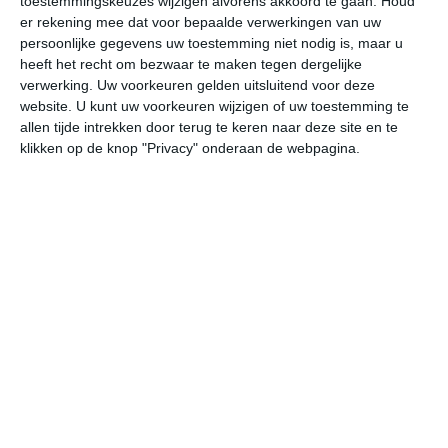
toestemmingskeuzes wijzigen alvorens akkoord te gaan.
Houd
W
er rekening mee dat voor bepaalde verwerkingen van uw
persoonlijke gegevens uw toestemming niet nodig is, maar u
heeft het recht om bezwaar te maken tegen dergelijke
ma
di
wo
do
vr
verwerking. Uw voorkeuren gelden uitsluitend voor deze
website. U kunt uw voorkeuren wijzigen of uw toestemming te
allen tijde intrekken door terug te keren naar deze site en te
32°
17°
26°
15°
28°
12°
30°
15°
33°
15°
klikken op de knop "Privacy" onderaan de webpagina.
31°C
31°C
28°C
21°C
18°C
15
14:00
17:00
20:00
23:00
02:00
05
14:00
17:00
20:00
23:00
02:00
05
W 3
W 3
WNW 2
NO 3
NO 2
NO