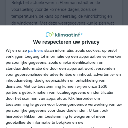
Bekijk het actuele weer in Ebermannstadt en de
voorspelling voor de komende dagen, zoals de
temperaturen, de kans op neerslag, de windrichting en
de windkracht. Met deze weergegevens kun je zien wat
voor weer je kunt verwachten in Ebermannstadt. Op
basis van de klimaatstatistieken beschrijven we het
We respecteren uw privacy
weer per maand in Ebermannstadt. Dit is geen
langetermijnverwachting, maar geeft het gemiddelde
Wij en onze
partners
slaan informatie, zoals cookies, op en/of
verkrijgen toegang tot informatie op een apparaat en verwerken
weerbeeld voor alle maanden van het jaar. Wil je de
persoonlijke gegevens, zoals unieke identificatoren en
uitgebreide weersverwachting voor Ebermannstadt
standaardinformatie die door een apparaat wordt verzonden
zien? Op de pagina met extra weerinformatie tonen we
voor gepersonaliseerde advertenties en inhoud, advertentie- en
de kans op sneeuw, de gevoelstemperatuur, de
inhoudsmeting, doelgroepinzichten en ontwikkeling van
zichtbaarheid, de UV-kracht, de luchtdruk en meer goede
diensten.
Met uw toestemming kunnen wij en onze 1538
weerinfo.
partners gebruikmaken van locatiegegevens en identificatie
door het scannen van apparatuur. Klik hieronder om
toestemming te geven voor bovengenoemde verwerking van uw
persoonlijke gegevens voor deze doeleinden. U kunt ook
25
N
hieronder klikken om toestemming te weigeren of meer
°C
gedetailleerde informatie te bekijken en uw
L