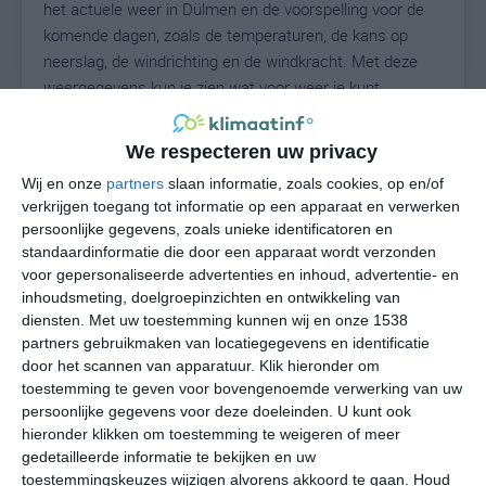
het actuele weer in Dülmen en de voorspelling voor de
komende dagen, zoals de temperaturen, de kans op
neerslag, de windrichting en de windkracht. Met deze
weergegevens kun je zien wat voor weer je kunt
verwachten in Dülmen. Op basis van de
klimaatstatistieken beschrijven we het weer per maand
We respecteren uw privacy
in Dülmen. Dit is geen langetermijnverwachting, maar
Wij en onze
partners
slaan informatie, zoals cookies, op en/of
geeft het gemiddelde weerbeeld voor alle maanden van
verkrijgen toegang tot informatie op een apparaat en verwerken
het jaar. Wil je de uitgebreide weersverwachting voor
persoonlijke gegevens, zoals unieke identificatoren en
Dülmen zien? Op de pagina met extra weerinformatie
standaardinformatie die door een apparaat wordt verzonden
tonen we de kans op sneeuw, de gevoelstemperatuur,
voor gepersonaliseerde advertenties en inhoud, advertentie- en
de zichtbaarheid, de UV-kracht, de luchtdruk en meer
inhoudsmeting, doelgroepinzichten en ontwikkeling van
goede weerinfo.
diensten.
Met uw toestemming kunnen wij en onze 1538
partners gebruikmaken van locatiegegevens en identificatie
door het scannen van apparatuur. Klik hieronder om
toestemming te geven voor bovengenoemde verwerking van uw
16
persoonlijke gegevens voor deze doeleinden. U kunt ook
N
°C
hieronder klikken om toestemming te weigeren of meer
L
gedetailleerde informatie te bekijken en uw
W
toestemmingskeuzes wijzigen alvorens akkoord te gaan.
Houd