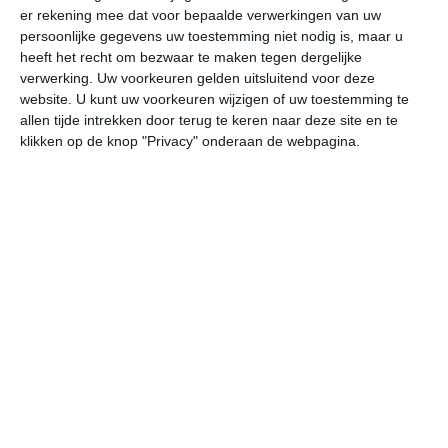
er rekening mee dat voor bepaalde verwerkingen van uw
persoonlijke gegevens uw toestemming niet nodig is, maar u
vr
za
zo
ma
di
heeft het recht om bezwaar te maken tegen dergelijke
verwerking. Uw voorkeuren gelden uitsluitend voor deze
website. U kunt uw voorkeuren wijzigen of uw toestemming te
allen tijde intrekken door terug te keren naar deze site en te
21°
10°
26°
10°
29°
13°
26°
15°
23°
11°
klikken op de knop "Privacy" onderaan de webpagina.
18°C
20°C
21°C
19°C
14°C
12
11:00
14:00
17:00
20:00
23:00
02
11:00
14:00
17:00
20:00
23:00
02
WNW 1
WNW 2
NW 2
NNW 1
NNO 1
O
11:00
14:00
17:00
20:00
23:00
02