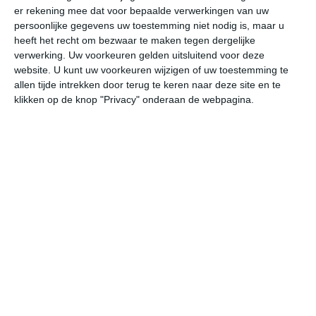
er rekening mee dat voor bepaalde verwerkingen van uw
persoonlijke gegevens uw toestemming niet nodig is, maar u
za
zo
ma
di
wo
heeft het recht om bezwaar te maken tegen dergelijke
verwerking. Uw voorkeuren gelden uitsluitend voor deze
website. U kunt uw voorkeuren wijzigen of uw toestemming te
allen tijde intrekken door terug te keren naar deze site en te
26°
18°
30°
16°
29°
16°
25°
12°
30°
12°
klikken op de knop "Privacy" onderaan de webpagina.
18°C
17°C
16°C
23°C
28°C
30
00:00
03:00
06:00
09:00
12:00
15
00:00
03:00
06:00
09:00
12:00
15
N 1
NNO 1
NNW 1
Z 1
WZW 2
WZ
00:00
03:00
06:00
09:00
12:00
15