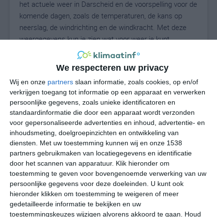
het actuele weer in Darscheid en de voorspelling voor de
komende dagen, zoals de temperaturen, de kans op
neerslag, de windrichting en de windkracht. Met deze
weergegevens kun je zien wat voor weer je kunt
verwachten in Darscheid. Op basis van de
klimaatstatistieken beschrijven we het weer per maand
We respecteren uw privacy
in Darscheid. Dit is geen langetermijnverwachting, maar
Wij en onze
partners
slaan informatie, zoals cookies, op en/of
geeft het gemiddelde weerbeeld voor alle maanden van
verkrijgen toegang tot informatie op een apparaat en verwerken
het jaar. Wil je de uitgebreide weersverwachting voor
persoonlijke gegevens, zoals unieke identificatoren en
Darscheid zien? Op de pagina met extra weerinformatie
standaardinformatie die door een apparaat wordt verzonden
tonen we de kans op sneeuw, de gevoelstemperatuur,
voor gepersonaliseerde advertenties en inhoud, advertentie- en
de zichtbaarheid, de UV-kracht, de luchtdruk en meer
inhoudsmeting, doelgroepinzichten en ontwikkeling van
goede weerinfo.
diensten.
Met uw toestemming kunnen wij en onze 1538
partners gebruikmaken van locatiegegevens en identificatie
door het scannen van apparatuur. Klik hieronder om
toestemming te geven voor bovengenoemde verwerking van uw
24
persoonlijke gegevens voor deze doeleinden. U kunt ook
N
°C
hieronder klikken om toestemming te weigeren of meer
L
gedetailleerde informatie te bekijken en uw
W
toestemmingskeuzes wijzigen alvorens akkoord te gaan.
Houd