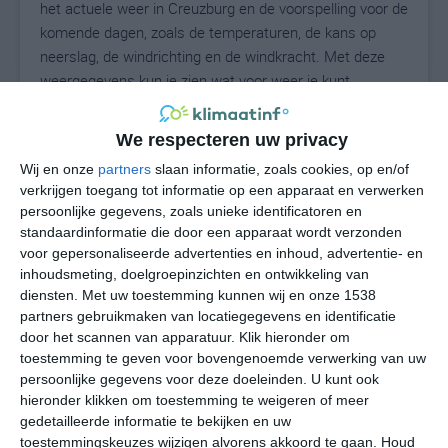
het actuele weer in Creuzburg en de voorspelling voor de
komende dagen, zoals de temperaturen, de kans op
neerslag, de windrichting en de windkracht. Met deze
weergegevens kun je zien wat voor weer je kunt
verwachten in Creuzburg. Op basis van de
klimaatstatistieken beschrijven we het weer per maand
We respecteren uw privacy
in Creuzburg. Dit is geen langetermijnverwachting, maar
Wij en onze
partners
slaan informatie, zoals cookies, op en/of
geeft het gemiddelde weerbeeld voor alle maanden van
verkrijgen toegang tot informatie op een apparaat en verwerken
het jaar. Wil je de uitgebreide weersverwachting voor
persoonlijke gegevens, zoals unieke identificatoren en
Creuzburg zien? Op de pagina met extra weerinformatie
standaardinformatie die door een apparaat wordt verzonden
tonen we de kans op sneeuw, de gevoelstemperatuur,
voor gepersonaliseerde advertenties en inhoud, advertentie- en
de zichtbaarheid, de UV-kracht, de luchtdruk en meer
inhoudsmeting, doelgroepinzichten en ontwikkeling van
goede weerinfo.
diensten.
Met uw toestemming kunnen wij en onze 1538
partners gebruikmaken van locatiegegevens en identificatie
door het scannen van apparatuur. Klik hieronder om
toestemming te geven voor bovengenoemde verwerking van uw
18
persoonlijke gegevens voor deze doeleinden. U kunt ook
N
°C
hieronder klikken om toestemming te weigeren of meer
L
gedetailleerde informatie te bekijken en uw
W
toestemmingskeuzes wijzigen alvorens akkoord te gaan.
Houd