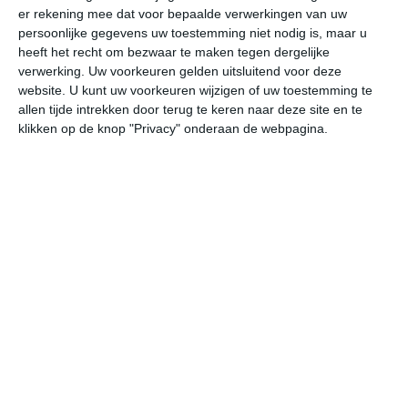
er rekening mee dat voor bepaalde verwerkingen van uw
persoonlijke gegevens uw toestemming niet nodig is, maar u
za
zo
ma
di
wo
heeft het recht om bezwaar te maken tegen dergelijke
verwerking. Uw voorkeuren gelden uitsluitend voor deze
website. U kunt uw voorkeuren wijzigen of uw toestemming te
allen tijde intrekken door terug te keren naar deze site en te
25°
9°
32°
11°
31°
17°
23°
14°
26°
10°
klikken op de knop "Privacy" onderaan de webpagina.
10°C
18°C
23°C
25°C
24°C
20
07:00
10:00
13:00
16:00
19:00
22
07:00
10:00
13:00
16:00
19:00
22
NO 1
O 2
O 2
O 2
O 2
ON
07:00
10:00
13:00
16:00
19:00
22