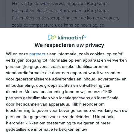
Hier vind je de weersverwachting voor Burg Unter-
Falkenstein. Bekijk het actuele weer in Burg Unter-
Falkenstein en de voorspelling voor de komende dagen,
zoals de temperaturen, de kans op neerslag, de
windrichting en de windkracht. Met deze weergegevens
kun je zien wat voor weer je kunt verwachten in Burg
We respecteren uw privacy
Unter-Falkenstein. Op basis van de klimaatstatistieken
beschrijven we het weer per maand in Burg Unter-
Wij en onze
partners
slaan informatie, zoals cookies, op en/of
Falkenstein. Dit is geen langetermijnverwachting, maar
verkrijgen toegang tot informatie op een apparaat en verwerken
persoonlijke gegevens, zoals unieke identificatoren en
geeft het gemiddelde weerbeeld voor alle maanden van
standaardinformatie die door een apparaat wordt verzonden
het jaar. Wil je de uitgebreide weersverwachting voor
voor gepersonaliseerde advertenties en inhoud, advertentie- en
Burg Unter-Falkenstein zien? Op de pagina met extra
inhoudsmeting, doelgroepinzichten en ontwikkeling van
weerinformatie tonen we de kans op sneeuw, de
diensten.
Met uw toestemming kunnen wij en onze 1538
gevoelstemperatuur, de zichtbaarheid, de UV-kracht, de
partners gebruikmaken van locatiegegevens en identificatie
luchtdruk en meer goede weerinfo.
door het scannen van apparatuur. Klik hieronder om
toestemming te geven voor bovengenoemde verwerking van uw
persoonlijke gegevens voor deze doeleinden. U kunt ook
hieronder klikken om toestemming te weigeren of meer
N
gedetailleerde informatie te bekijken en uw
°C