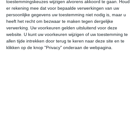
20
toestemmingskeuzes wijzigen alvorens akkoord te gaan.
Houd
L
er rekening mee dat voor bepaalde verwerkingen van uw
W
persoonlijke gegevens uw toestemming niet nodig is, maar u
heeft het recht om bezwaar te maken tegen dergelijke
verwerking. Uw voorkeuren gelden uitsluitend voor deze
do
vr
za
zo
ma
website. U kunt uw voorkeuren wijzigen of uw toestemming te
allen tijde intrekken door terug te keren naar deze site en te
klikken op de knop "Privacy" onderaan de webpagina.
23°
17°
22°
16°
25°
14°
28°
15°
28°
16°
22°C
21°C
20°C
19°C
18°C
17
12:00
15:00
18:00
21:00
00:00
03
12:00
15:00
18:00
21:00
00:00
03
NW 2
NNW 1
ONO 0
ZW 0
ZZW 1
WZ