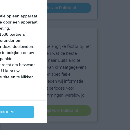
klimaatinfo van Duitsland
matie op een apparaat
ie door een apparaat
eting,
1538 partners
Beste reistijd
hieronder om
Het weer is een belangrijke factor bij het
r deze doeleinden.
reizen. Wil je weten wat de beste
 te bekijken en uw
epaalde
maanden zijn om naar Duitsland te
et recht om bezwaar
reizen? Op basis van klimaatgegevens,
. U kunt uw
weersextremen en specifieke
 site en te klikken
weerinformatie bieden wij informatie
over de beste reisperiodes voor
duizenden bestemmingen wereldwijd.
beste reistijd voor Duitsland
 AKKOORD