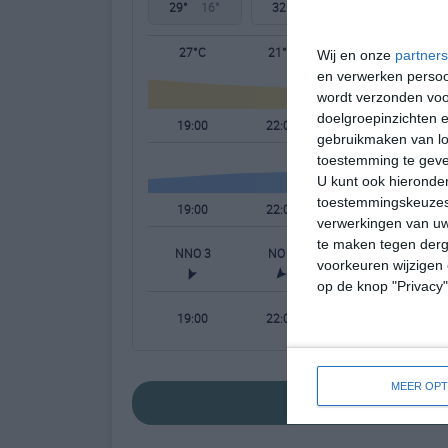
29°
16°
32°
14°
36°
16°
27°C
21°C
18°C
Wij en onze
partners
en verwerken persoon
wordt verzonden voo
doelgroepinzichten e
19:00
22:00
01:00
gebruikmaken van loc
toestemming te gev
U kunt ook hieronder
toestemmingskeuzes 
19:00
22:00
01:00
verwerkingen van uw
te maken tegen derge
NNO 3
NO 2
N 1
voorkeuren wijzigen 
op de knop "Privacy
19:00
22:00
01:00
MEER OPT
bekijk de uitgebr