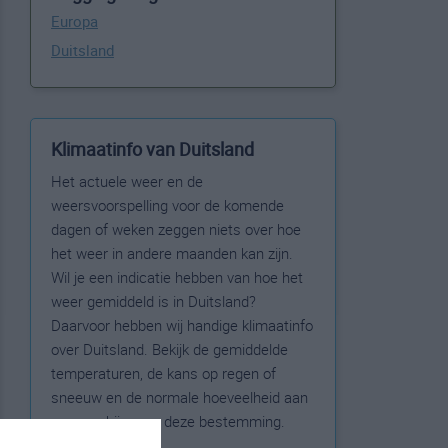
Europa
Duitsland
Klimaatinfo van Duitsland
Het actuele weer en de
weersvoorspelling voor de komende
dagen of weken zeggen niets over hoe
het weer in andere maanden kan zijn.
Wil je een indicatie hebben van hoe het
weer gemiddeld is in Duitsland?
Daarvoor hebben wij handige klimaatinfo
over Duitsland. Bekijk de gemiddelde
temperaturen, de kans op regen of
sneeuw en de normale hoeveelheid aan
zonneschijn voor deze bestemming.