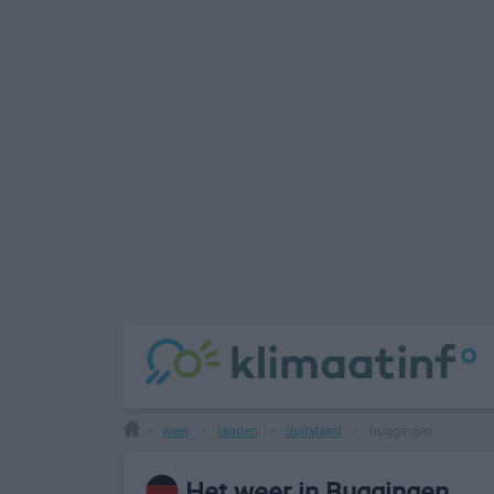
weer
landen
duitsland
buggingen
>
>
>
>
Het weer in Buggingen