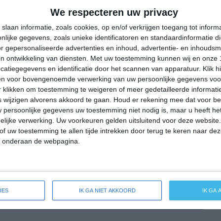
34°
19°
30°
20°
35°
19°
38°
19°
We respecteren uw privacy
15°C
14°C
20°C
28°C
32°C
slaan informatie, zoals cookies, op en/of verkrijgen toegang tot infor
lijke gegevens, zoals unieke identificatoren en standaardinformatie d
r gepersonaliseerde advertenties en inhoud, advertentie- en inhoudsm
n ontwikkeling van diensten.
Met uw toestemming kunnen wij en onze 
04:00
07:00
10:00
13:00
16:00
atiegegevens en identificatie door het scannen van apparatuur. Klik 
en voor bovengenoemde verwerking van uw persoonlijke gegevens voo
 klikken om toestemming te weigeren of meer gedetailleerde informatie
wijzigen alvorens akkoord te gaan.
Houd er rekening mee dat voor b
04:00
07:00
10:00
13:00
16:00
 persoonlijke gegevens uw toestemming niet nodig is, maar u heeft h
lijke verwerking. Uw voorkeuren gelden uitsluitend voor deze website
N 1
N 1
NNO 1
N 2
NNW 1
of uw toestemming te allen tijde intrekken door terug te keren naar deze
" onderaan de webpagina.
04:00
07:00
10:00
13:00
16:00
IES
IK GA NIET AKKOORD
IK GA
eide weersverwachting voor Buggingen