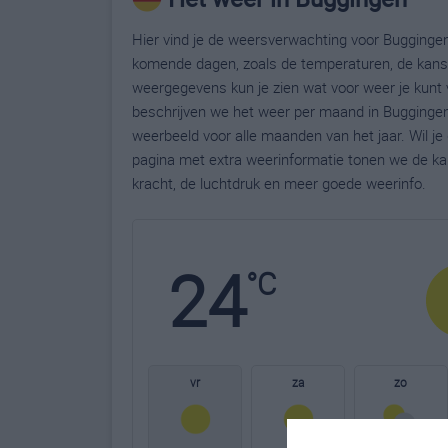
Hier vind je de weersverwachting voor Buggingen.
komende dagen, zoals de temperaturen, de kans 
weergegevens kun je zien wat voor weer je kunt 
beschrijven we het weer per maand in Buggingen
weerbeeld voor alle maanden van het jaar. Wil j
pagina met extra weerinformatie tonen we de ka
kracht, de luchtdruk en meer goede weerinfo.
24
°C
vr
za
zo