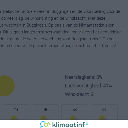
 Bekijk het actuele weer in Buggingen en de voorspelling voor de
op neerslag, de windrichting en de windkracht. Met deze
verwachten in Buggingen. Op basis van de klimaatstatistieken
. Dit is geen langetermijnverwachting, maar geeft het gemiddelde
e de uitgebreide weersverwachting voor Buggingen zien? Op de
ns op sneeuw, de gevoelstemperatuur, de zichtbaarheid, de UV-
Neerslagkans: 0%
Luchtvochtigheid: 41%
Windkracht: 2
ma
di
wo
do