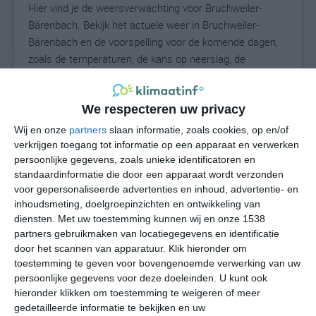
Hier vind je de weersverwachting voor Bruchweiler-
Bärenbach. Bekijk het actuele weer in Bruchweiler-
Bärenbach en de voorspelling voor de komende dagen,
zoals de temperaturen, de kans op neerslag, de
windrichting en de windkracht. Met deze weergegevens
kun je zien wat voor weer je kunt verwachten in
We respecteren uw privacy
Bruchweiler-Bärenbach. Op basis van de
klimaatstatistieken beschrijven we het weer per maand
Wij en onze
partners
slaan informatie, zoals cookies, op en/of
in Bruchweiler-Bärenbach. Dit is geen
verkrijgen toegang tot informatie op een apparaat en verwerken
langetermijnverwachting, maar geeft het gemiddelde
persoonlijke gegevens, zoals unieke identificatoren en
standaardinformatie die door een apparaat wordt verzonden
weerbeeld voor alle maanden van het jaar. Wil je de
voor gepersonaliseerde advertenties en inhoud, advertentie- en
uitgebreide weersverwachting voor Bruchweiler-
inhoudsmeting, doelgroepinzichten en ontwikkeling van
Bärenbach zien? Op de pagina met extra weerinformatie
diensten.
Met uw toestemming kunnen wij en onze 1538
tonen we de kans op sneeuw, de gevoelstemperatuur,
partners gebruikmaken van locatiegegevens en identificatie
de zichtbaarheid, de UV-kracht, de luchtdruk en meer
door het scannen van apparatuur. Klik hieronder om
goede weerinfo.
toestemming te geven voor bovengenoemde verwerking van uw
persoonlijke gegevens voor deze doeleinden. U kunt ook
hieronder klikken om toestemming te weigeren of meer
gedetailleerde informatie te bekijken en uw