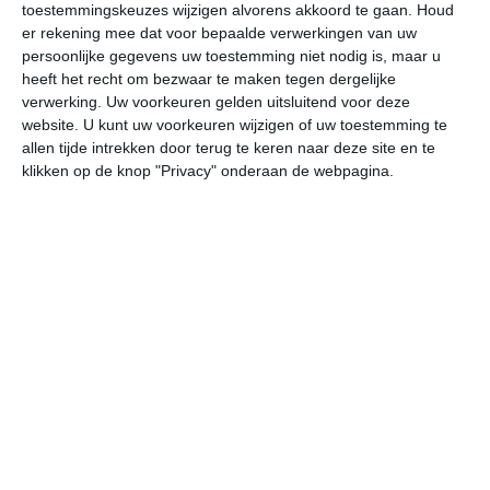
23
N
toestemmingskeuzes wijzigen alvorens akkoord te gaan.
Houd
°C
er rekening mee dat voor bepaalde verwerkingen van uw
L
persoonlijke gegevens uw toestemming niet nodig is, maar u
W
heeft het recht om bezwaar te maken tegen dergelijke
verwerking. Uw voorkeuren gelden uitsluitend voor deze
website. U kunt uw voorkeuren wijzigen of uw toestemming te
do
vr
za
zo
ma
allen tijde intrekken door terug te keren naar deze site en te
klikken op de knop "Privacy" onderaan de webpagina.
26°
17°
25°
12°
29°
14°
34°
17°
31°
21°
23°C
17°C
13°C
13°C
16°C
22
20:00
23:00
02:00
05:00
08:00
11
20:00
23:00
02:00
05:00
08:00
11
NW 2
NNW 1
NNW 1
NNW 1
N 1
ON