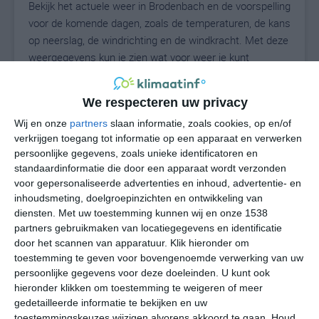
Bekijk het actuele weer in Brodenbach en de voorspelling
voor de komende dagen, zoals de temperaturen, de kans
op neerslag, de windrichting en de windkracht. Met deze
weergegevens kun je zien wat voor weer je kunt
verwachten in Brodenbach. Op basis van de
klimaatstatistieken beschrijven we het weer per maand
We respecteren uw privacy
in Brodenbach. Dit is geen langetermijnverwachting,
Wij en onze
partners
slaan informatie, zoals cookies, op en/of
maar geeft het gemiddelde weerbeeld voor alle
verkrijgen toegang tot informatie op een apparaat en verwerken
maanden van het jaar. Wil je de uitgebreide
persoonlijke gegevens, zoals unieke identificatoren en
weersverwachting voor Brodenbach zien? Op de pagina
standaardinformatie die door een apparaat wordt verzonden
met extra weerinformatie tonen we de kans op sneeuw,
voor gepersonaliseerde advertenties en inhoud, advertentie- en
de gevoelstemperatuur, de zichtbaarheid, de UV-kracht,
inhoudsmeting, doelgroepinzichten en ontwikkeling van
de luchtdruk en meer goede weerinfo.
diensten.
Met uw toestemming kunnen wij en onze 1538
partners gebruikmaken van locatiegegevens en identificatie
door het scannen van apparatuur. Klik hieronder om
toestemming te geven voor bovengenoemde verwerking van uw
20
N
persoonlijke gegevens voor deze doeleinden. U kunt ook
°C
hieronder klikken om toestemming te weigeren of meer
L
gedetailleerde informatie te bekijken en uw
W
toestemmingskeuzes wijzigen alvorens akkoord te gaan.
Houd