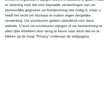
er rekening mee dat voor bepaalde verwerkingen van uw
persoonlijke gegevens uw toestemming niet nodig is, maar u
za
zo
ma
di
wo
heeft het recht om bezwaar te maken tegen dergelijke
verwerking. Uw voorkeuren gelden uitsluitend voor deze
website. U kunt uw voorkeuren wijzigen of uw toestemming te
29°
10°
32°
14°
32°
20°
26°
14°
31°
12°
allen tijde intrekken door terug te keren naar deze site en te
klikken op de knop "Privacy" onderaan de webpagina.
22°C
27°C
29°C
27°C
20°C
17
11:00
14:00
17:00
20:00
23:00
02
11:00
14:00
17:00
20:00
23:00
02
NO 2
ONO 2
ONO 2
O 1
OZO 1
ZO
11:00
14:00
17:00
20:00
23:00
02