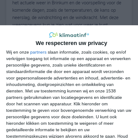
het actuele weer in Brinkum en de voorspelling voor de
komende dagen, zoals de temperaturen, de kans op
neerslag, de windrichting en de windkracht. Met deze
weergegevens kun je zien wat voor weer je kunt
verwachten in Brinkum. Op basis van de
klimaatstatistieken beschrijven we het weer per maand
We respecteren uw privacy
in Brinkum. Dit is geen langetermijnverwachting, maar
Wij en onze
partners
slaan informatie, zoals cookies, op en/of
geeft het gemiddelde weerbeeld voor alle maanden van
verkrijgen toegang tot informatie op een apparaat en verwerken
het jaar. Wil je de uitgebreide weersverwachting voor
persoonlijke gegevens, zoals unieke identificatoren en
Brinkum zien? Op de pagina met extra weerinformatie
standaardinformatie die door een apparaat wordt verzonden
tonen we de kans op sneeuw, de gevoelstemperatuur,
voor gepersonaliseerde advertenties en inhoud, advertentie- en
de zichtbaarheid, de UV-kracht, de luchtdruk en meer
inhoudsmeting, doelgroepinzichten en ontwikkeling van
goede weerinfo.
diensten.
Met uw toestemming kunnen wij en onze 1538
partners gebruikmaken van locatiegegevens en identificatie
door het scannen van apparatuur. Klik hieronder om
toestemming te geven voor bovengenoemde verwerking van uw
18
persoonlijke gegevens voor deze doeleinden. U kunt ook
N
°C
hieronder klikken om toestemming te weigeren of meer
L
gedetailleerde informatie te bekijken en uw
W
toestemmingskeuzes wijzigen alvorens akkoord te gaan.
Houd