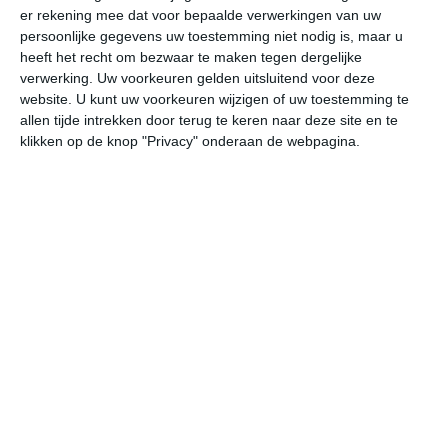
er rekening mee dat voor bepaalde verwerkingen van uw
persoonlijke gegevens uw toestemming niet nodig is, maar u
do
vr
za
zo
ma
heeft het recht om bezwaar te maken tegen dergelijke
verwerking. Uw voorkeuren gelden uitsluitend voor deze
website. U kunt uw voorkeuren wijzigen of uw toestemming te
allen tijde intrekken door terug te keren naar deze site en te
22°
15°
21°
12°
25°
11°
28°
14°
22°
14°
klikken op de knop "Privacy" onderaan de webpagina.
17°C
20°C
22°C
21°C
18°C
16
08:00
11:00
14:00
17:00
20:00
23
08:00
11:00
14:00
17:00
20:00
23
WZW 2
WZW 4
W 4
W 4
WNW 4
WN
08:00
11:00
14:00
17:00
20:00
23