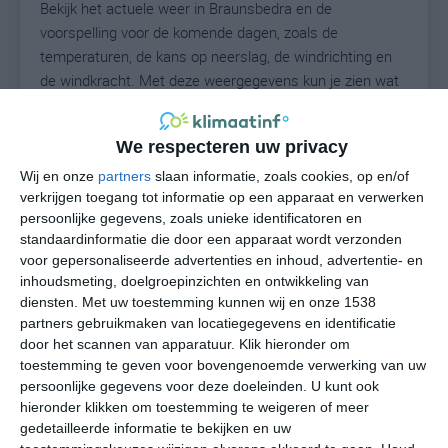
Bekijk het actuele weer in Braunsbedra en de
voorspelling voor de komende dagen, zoals de
temperaturen, de kans op neerslag, de windrichting en
de windkracht. Met deze weergegevens kun je zien wat
voor weer je kunt verwachten in Braunsbedra. Op basis
van de klimaatstatistieken beschrijven we het weer per
We respecteren uw privacy
maand in Braunsbedra. Dit is geen
langetermijnverwachting, maar geeft het gemiddelde
Wij en onze
partners
slaan informatie, zoals cookies, op en/of
verkrijgen toegang tot informatie op een apparaat en verwerken
weerbeeld voor alle maanden van het jaar. Wil je de
persoonlijke gegevens, zoals unieke identificatoren en
uitgebreide weersverwachting voor Braunsbedra zien?
standaardinformatie die door een apparaat wordt verzonden
Op de pagina met extra weerinformatie tonen we de
voor gepersonaliseerde advertenties en inhoud, advertentie- en
kans op sneeuw, de gevoelstemperatuur, de
inhoudsmeting, doelgroepinzichten en ontwikkeling van
zichtbaarheid, de UV-kracht, de luchtdruk en meer goede
diensten.
Met uw toestemming kunnen wij en onze 1538
weerinfo.
partners gebruikmaken van locatiegegevens en identificatie
door het scannen van apparatuur. Klik hieronder om
toestemming te geven voor bovengenoemde verwerking van uw
persoonlijke gegevens voor deze doeleinden. U kunt ook
25
N
hieronder klikken om toestemming te weigeren of meer
°C
gedetailleerde informatie te bekijken en uw
L