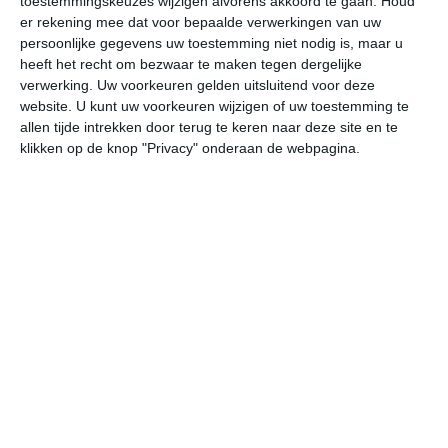
toestemmingskeuzes wijzigen alvorens akkoord te gaan.
Houd
W
er rekening mee dat voor bepaalde verwerkingen van uw
persoonlijke gegevens uw toestemming niet nodig is, maar u
heeft het recht om bezwaar te maken tegen dergelijke
do
vr
za
zo
ma
verwerking. Uw voorkeuren gelden uitsluitend voor deze
website. U kunt uw voorkeuren wijzigen of uw toestemming te
allen tijde intrekken door terug te keren naar deze site en te
28°
18°
24°
14°
26°
13°
32°
13°
32°
20°
klikken op de knop "Privacy" onderaan de webpagina.
18°C
15°C
14°C
16°C
20°C
23
23:00
02:00
05:00
08:00
11:00
14
23:00
02:00
05:00
08:00
11:00
14
W 1
W 1
WNW 1
W 0
W 1
WN