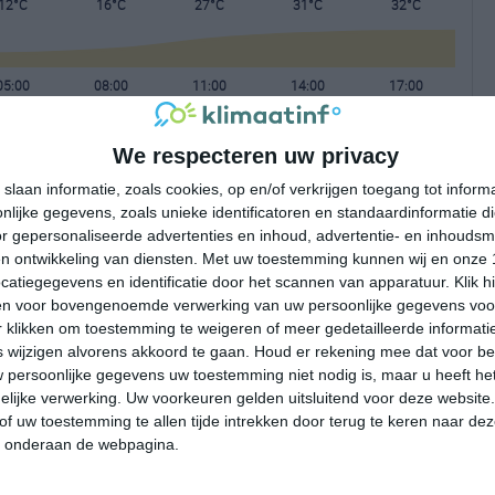
12°C
16°C
27°C
31°C
32°C
05:00
08:00
11:00
14:00
17:00
We respecteren uw privacy
05:00
08:00
11:00
14:00
17:00
slaan informatie, zoals cookies, op en/of verkrijgen toegang tot infor
lijke gegevens, zoals unieke identificatoren en standaardinformatie d
ZZO 1
ZZO 1
Z 2
ZZW 3
ZW 3
r gepersonaliseerde advertenties en inhoud, advertentie- en inhoudsm
n ontwikkeling van diensten.
Met uw toestemming kunnen wij en onze 
atiegegevens en identificatie door het scannen van apparatuur. Klik 
05:00
08:00
11:00
14:00
17:00
en voor bovengenoemde verwerking van uw persoonlijke gegevens voo
 klikken om toestemming te weigeren of meer gedetailleerde informatie
wijzigen alvorens akkoord te gaan.
Houd er rekening mee dat voor b
 persoonlijke gegevens uw toestemming niet nodig is, maar u heeft h
lijke verwerking. Uw voorkeuren gelden uitsluitend voor deze website
of uw toestemming te allen tijde intrekken door terug te keren naar deze
" onderaan de webpagina.