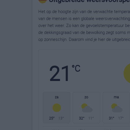
Het op de hoogte zijn van de verwachte temperatu
van de mensen is een globale weersverwachting g
over het weer. Zo kan de gevoelstemperatuur bela
de dekkingsgraad van de bewolking zegt soms m
op zonneschijn. Daarom vind je hier de uitgebre
21
°C
za
zo
ma
25°
13°
32°
11°
31°
17°