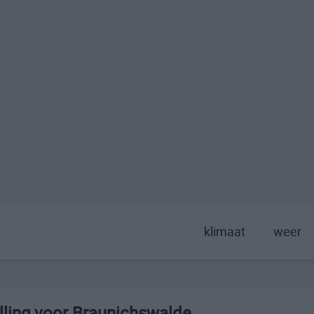
klimaat
weer
ling voor Braunichswalde