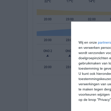
22°C
17°C
14°C
20:00
23:00
02:00
20:00
23:00
02:00
Wij en onze
partners
en verwerken persoon
ONO 2
ONO 2
ZO 1
wordt verzonden voo
doelgroepinzichten e
gebruikmaken van loc
20:00
23:00
02:00
toestemming te gev
U kunt ook hieronder
toestemmingskeuzes 
verwerkingen van uw
te maken tegen derge
voorkeuren wijzigen 
op de knop "Privacy