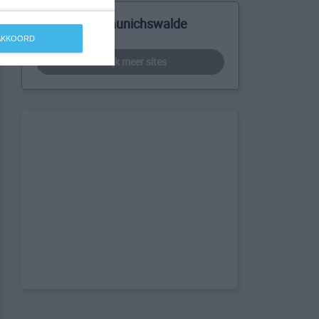
Meer over Braunichswalde
 AKKOORD
bekijk meer sites