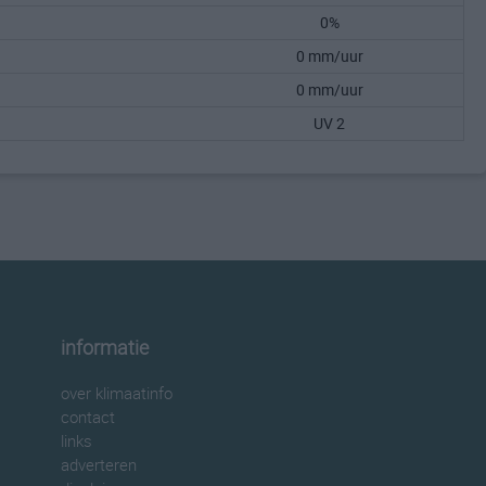
0%
0 mm/uur
0 mm/uur
UV 2
informatie
over klimaatinfo
contact
links
adverteren