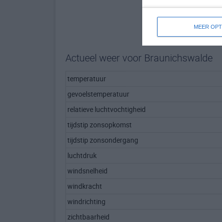
MEER OPT
Actueel weer voor Braunichswalde
temperatuur
gevoelstemperatuur
relatieve luchtvochtigheid
tijdstip zonsopkomst
tijdstip zonsondergang
luchtdruk
windsnelheid
windkracht
windrichting
zichtbaarheid