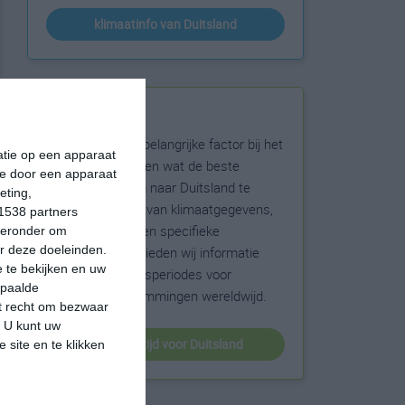
klimaatinfo van Duitsland
Beste reistijd
Het weer is een belangrijke factor bij het
matie op een apparaat
reizen. Wil je weten wat de beste
ie door een apparaat
maanden zijn om naar Duitsland te
eting,
reizen? Op basis van klimaatgegevens,
1538 partners
weersextremen en specifieke
hieronder om
r deze doeleinden.
weerinformatie bieden wij informatie
 te bekijken en uw
over de beste reisperiodes voor
epaalde
duizenden bestemmingen wereldwijd.
et recht om bezwaar
. U kunt uw
beste reistijd voor Duitsland
 site en te klikken