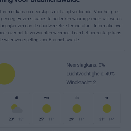
ren of kans op neerslag is niet altijd voldoende. Voor het gros
enoeg. Er zijn situaties te bedenken waarbij je meer wilt weten
ngrijker zijn dan de daadwerkelijke temperatuur. Informatie over
eer over het te verwachten weerbeeld dan het percentage kans
ide weersvoorspelling voor Braunichswalde.
Neerslagkans: 0%
Luchtvochtigheid: 49%
Windkracht: 2
di
wo
do
vr
23°
13°
25°
11°
29°
11°
31°
14°