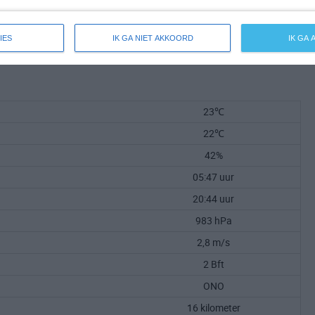
IES
IK GA NIET AKKOORD
IK GA
23℃
22℃
42%
05:47 uur
20:44 uur
983 hPa
2,8 m/s
2 Bft
ONO
16 kilometer