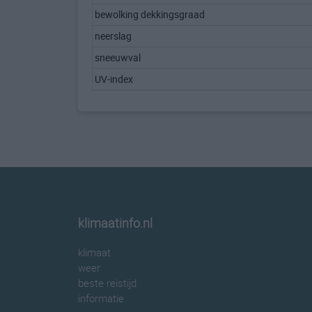
bewolking dekkingsgraad
neerslag
sneeuwval
UV-index
klimaatinfo.nl
klimaat
weer
beste reistijd
informatie