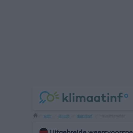
weer
landen
duitsland
braunichswalde
>
>
>
>
Uitgebreide weersvoorspel