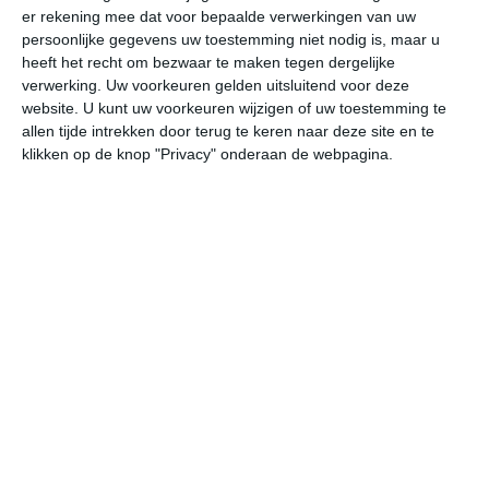
er rekening mee dat voor bepaalde verwerkingen van uw
persoonlijke gegevens uw toestemming niet nodig is, maar u
vr
za
zo
ma
di
heeft het recht om bezwaar te maken tegen dergelijke
verwerking. Uw voorkeuren gelden uitsluitend voor deze
website. U kunt uw voorkeuren wijzigen of uw toestemming te
allen tijde intrekken door terug te keren naar deze site en te
22°
12°
23°
9°
29°
10°
29°
16°
21°
13°
klikken op de knop "Privacy" onderaan de webpagina.
16°C
19°C
21°C
21°C
16°C
13
09:00
12:00
15:00
18:00
21:00
00
09:00
12:00
15:00
18:00
21:00
00
N 2
NNW 2
NNW 2
NNW 2
N 1
O
09:00
12:00
15:00
18:00
21:00
00