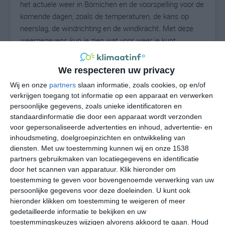
het actuele weer in Börnichen en de voorspelling voor de
komende dagen, zoals de temperaturen, de kans op
neerslag, de windrichting en de windkracht. Met deze
weergegevens kun je zien wat voor weer je kunt
verwachten in Börnichen. Op basis van de
klimaatstatistieken beschrijven we het weer per maand
We respecteren uw privacy
in Börnichen. Dit is geen langetermijnverwachting, maar
Wij en onze
partners
slaan informatie, zoals cookies, op en/of
geeft het gemiddelde weerbeeld voor alle maanden van
verkrijgen toegang tot informatie op een apparaat en verwerken
het jaar. Wil je de uitgebreide weersverwachting voor
persoonlijke gegevens, zoals unieke identificatoren en
Börnichen zien? Op de pagina met extra weerinformatie
standaardinformatie die door een apparaat wordt verzonden
tonen we de kans op sneeuw, de gevoelstemperatuur,
voor gepersonaliseerde advertenties en inhoud, advertentie- en
de zichtbaarheid, de UV-kracht, de luchtdruk en meer
inhoudsmeting, doelgroepinzichten en ontwikkeling van
goede weerinfo.
diensten.
Met uw toestemming kunnen wij en onze 1538
partners gebruikmaken van locatiegegevens en identificatie
door het scannen van apparatuur. Klik hieronder om
toestemming te geven voor bovengenoemde verwerking van uw
17
persoonlijke gegevens voor deze doeleinden. U kunt ook
N
°C
hieronder klikken om toestemming te weigeren of meer
L
gedetailleerde informatie te bekijken en uw
W
toestemmingskeuzes wijzigen alvorens akkoord te gaan.
Houd