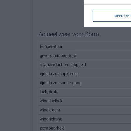
MEER OPT
Actueel weer voor Börm
temperatuur
gevoelstemperatuur
relatieve luchtvochtigheid
tijdstip zonsopkomst
tijdstip zonsondergang
luchtdruk
windsnelheid
windkracht
windrichting
zichtbaarheid