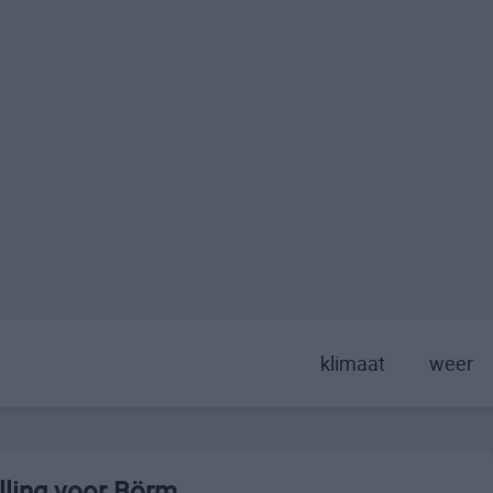
klimaat
weer
lling voor Börm