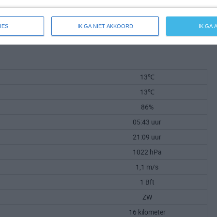
IES
IK GA NIET AKKOORD
IK GA
13℃
13℃
86%
05:43 uur
21:09 uur
1022 hPa
1,1 m/s
1 Bft
ZW
16 kilometer