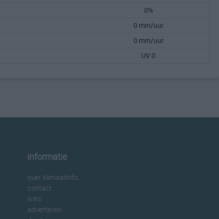
0%
0 mm/uur
0 mm/uur
UV 0
informatie
over klimaatinfo
contact
links
adverteren