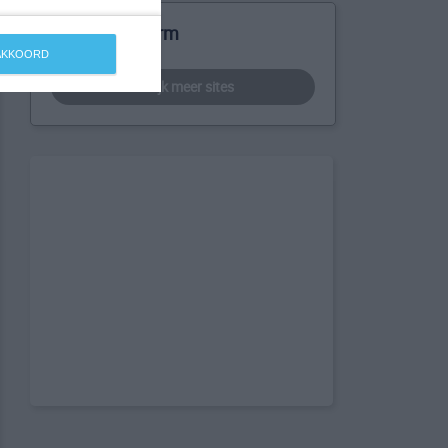
Meer over Börm
 AKKOORD
bekijk meer sites