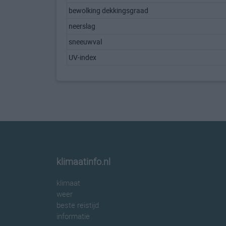
bewolking dekkingsgraad
neerslag
sneeuwval
UV-index
klimaatinfo.nl
klimaat
weer
beste reistijd
informatie