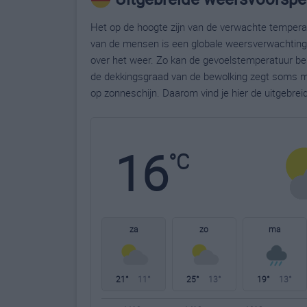
Het op de hoogte zijn van de verwachte temperatu
van de mensen is een globale weersverwachting g
over het weer. Zo kan de gevoelstemperatuur bela
de dekkingsgraad van de bewolking zegt soms m
op zonneschijn. Daarom vind je hier de uitgebre
16
°C
za
zo
ma
21°
11°
25°
13°
19°
13°