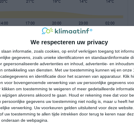
20°C
21°C
19°C
14°C
14°C
14:00
17:00
20:00
23:00
02:00
We respecteren uw privacy
14:00
17:00
20:00
23:00
02:00
slaan informatie, zoals cookies, op en/of verkrijgen toegang tot infor
lijke gegevens, zoals unieke identificatoren en standaardinformatie d
ZW 2
WNW 2
NW 1
O 2
OZO 2
r gepersonaliseerde advertenties en inhoud, advertentie- en inhoudsm
n ontwikkeling van diensten.
Met uw toestemming kunnen wij en onze 
atiegegevens en identificatie door het scannen van apparatuur. Klik 
14:00
17:00
20:00
23:00
02:00
en voor bovengenoemde verwerking van uw persoonlijke gegevens voo
 klikken om toestemming te weigeren of meer gedetailleerde informatie
wijzigen alvorens akkoord te gaan.
Houd er rekening mee dat voor b
 persoonlijke gegevens uw toestemming niet nodig is, maar u heeft h
lijke verwerking. Uw voorkeuren gelden uitsluitend voor deze website
of uw toestemming te allen tijde intrekken door terug te keren naar deze
" onderaan de webpagina.