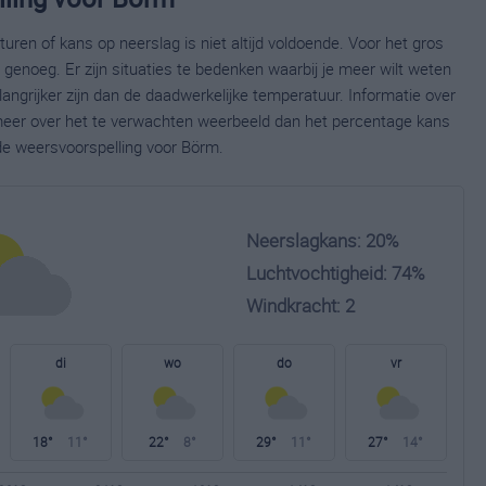
ren of kans op neerslag is niet altijd voldoende. Voor het gros
enoeg. Er zijn situaties te bedenken waarbij je meer wilt weten
ngrijker zijn dan de daadwerkelijke temperatuur. Informatie over
eer over het te verwachten weerbeeld dan het percentage kans
ide weersvoorspelling voor Börm.
Neerslagkans: 20%
Luchtvochtigheid: 74%
Windkracht: 2
di
wo
do
vr
18°
11°
22°
8°
29°
11°
27°
14°