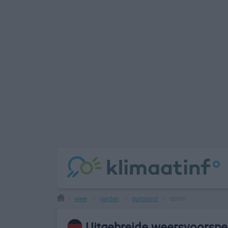
weer
landen
duitsland
börm
>
>
>
>
Uitgebreide weersvoorspe