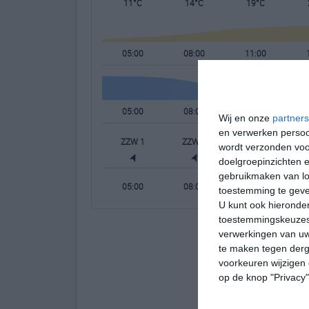
11°C
14°C
19°C
05:00
08:00
11:00
05:00
08:00
11:00
Wij en onze
partners
en verwerken persoon
ZZW 1
ZZW 2
ZW 2
wordt verzonden voo
doelgroepinzichten e
gebruikmaken van loc
05:00
08:00
11:00
toestemming te gev
U kunt ook hieronder
toestemmingskeuzes 
verwerkingen van uw
te maken tegen derge
voorkeuren wijzigen 
op de knop "Privacy