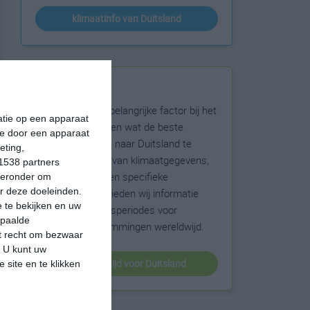
klimaatinfo van Duitsland
Beste reistijd
Het weer is een belangrijke factor bij het
matie op een apparaat
reizen. Wil je weten wat de beste
ie door een apparaat
maanden zijn om naar Duitsland te
eting,
reizen? Op basis van klimaatgegevens,
1538 partners
weersextremen en specifieke
hieronder om
r deze doeleinden.
weerinformatie bieden wij informatie
 te bekijken en uw
over de beste reisperiodes voor
epaalde
duizenden bestemmingen wereldwijd.
et recht om bezwaar
. U kunt uw
beste reistijd voor Duitsland
 site en te klikken