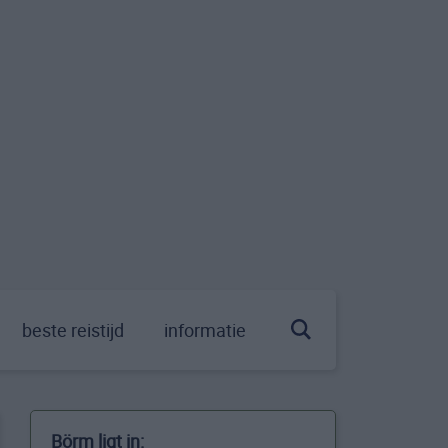
beste reistijd
informatie
Börm ligt in: