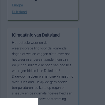
Europa
Duitsland
Klimaatinfo van Duitsland
Het actuele weer en de
weersvoorspelling voor de komende
dagen of weken zeggen niets over hoe
het weer in andere maanden kan zijn.
Wil je een indicatie hebben van hoe het
weer gemiddeld is in Duitsland?
Daarvoor hebben wij handige klimaatinfo
over Duitsland. Bekijk de gemiddelde
temperaturen, de kans op regen of
sneeuw en de normale hoeveelheid aan
zonneschijn voor deze bestemming.