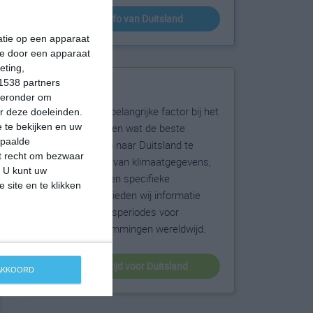
klimaatinfo van Duitsland
matie op een apparaat
ie door een apparaat
eting,
1538 partners
Beste reistijd
hieronder om
Het weer is een belangrijke factor bij het
r deze doeleinden.
reizen. Wil je weten wat de beste
 te bekijken en uw
epaalde
maanden zijn om naar Duitsland te
et recht om bezwaar
reizen? Op basis van klimaatgegevens,
. U kunt uw
weersextremen en specifieke
 site en te klikken
weerinformatie bieden wij informatie
over de beste reisperiodes voor
duizenden bestemmingen wereldwijd.
beste reistijd voor Duitsland
 AKKOORD