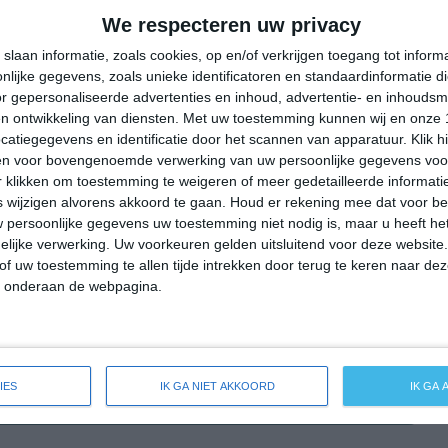
31°
19°
29°
18°
31°
17°
32°
18°
We respecteren uw privacy
16°C
23°C
29°C
30°C
28°C
slaan informatie, zoals cookies, op en/of verkrijgen toegang tot infor
lijke gegevens, zoals unieke identificatoren en standaardinformatie d
r gepersonaliseerde advertenties en inhoud, advertentie- en inhoudsm
n ontwikkeling van diensten.
Met uw toestemming kunnen wij en onze 
08:00
11:00
14:00
17:00
20:00
atiegegevens en identificatie door het scannen van apparatuur. Klik 
en voor bovengenoemde verwerking van uw persoonlijke gegevens voo
 klikken om toestemming te weigeren of meer gedetailleerde informatie
wijzigen alvorens akkoord te gaan.
Houd er rekening mee dat voor b
08:00
11:00
14:00
17:00
20:00
 persoonlijke gegevens uw toestemming niet nodig is, maar u heeft h
lijke verwerking. Uw voorkeuren gelden uitsluitend voor deze website
NO 2
ONO 2
O 2
ZO 1
OZO 1
of uw toestemming te allen tijde intrekken door terug te keren naar deze
" onderaan de webpagina.
08:00
11:00
14:00
17:00
20:00
IES
IK GA NIET AKKOORD
IK GA
ide weersverwachting voor Blieskastel