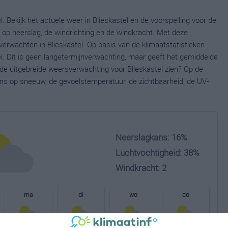
. Bekijk het actuele weer in Blieskastel en de voorspelling voor de
op neerslag, de windrichting en de windkracht. Met deze
verwachten in Blieskastel. Op basis van de klimaatstatistieken
l. Dit is geen langetermijnverwachting, maar geeft het gemiddelde
 de uitgebreide weersverwachting voor Blieskastel zien? Op de
ns op sneeuw, de gevoelstemperatuur, de zichtbaarheid, de UV-
Neerslagkans: 16%
Luchtvochtigheid: 38%
Windkracht: 2
ma
di
wo
do