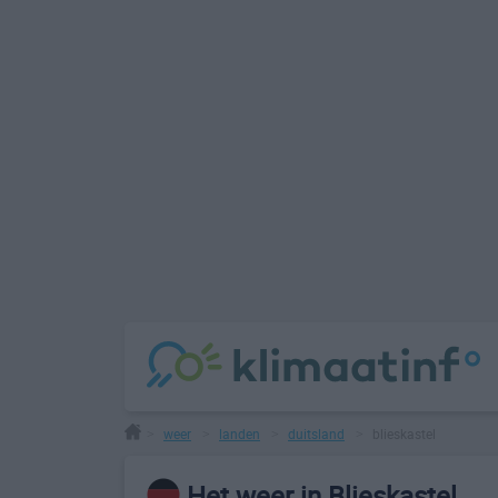
weer
landen
duitsland
blieskastel
>
>
>
>
Het weer in Blieskastel