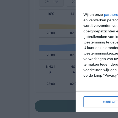
25°
18°
29°
13°
31°
17°
16°C
14°C
13°C
Wij en onze
partners
en verwerken persoon
wordt verzonden voo
doelgroepinzichten e
23:00
02:00
05:00
gebruikmaken van loc
toestemming te gev
U kunt ook hieronder
toestemmingskeuzes 
23:00
02:00
05:00
verwerkingen van uw
te maken tegen derge
NNO 1
NO 1
NO 1
voorkeuren wijzigen 
op de knop "Privacy
23:00
02:00
05:00
MEER OPT
bekijk de uitgebre