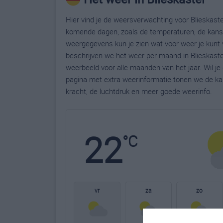
Hier vind je de weersverwachting voor Blieskastel
komende dagen, zoals de temperaturen, de kans 
weergegevens kun je zien wat voor weer je kunt 
beschrijven we het weer per maand in Blieskaste
weerbeeld voor alle maanden van het jaar. Wil je
pagina met extra weerinformatie tonen we de ka
kracht, de luchtdruk en meer goede weerinfo.
22
°C
vr
za
zo