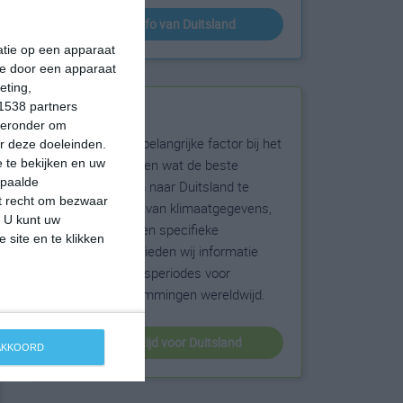
klimaatinfo van Duitsland
matie op een apparaat
ie door een apparaat
eting,
1538 partners
Beste reistijd
hieronder om
Het weer is een belangrijke factor bij het
r deze doeleinden.
reizen. Wil je weten wat de beste
 te bekijken en uw
epaalde
maanden zijn om naar Duitsland te
et recht om bezwaar
reizen? Op basis van klimaatgegevens,
. U kunt uw
weersextremen en specifieke
 site en te klikken
weerinformatie bieden wij informatie
over de beste reisperiodes voor
duizenden bestemmingen wereldwijd.
beste reistijd voor Duitsland
 AKKOORD