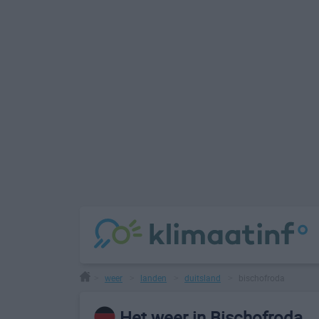
weer
landen
duitsland
bischofroda
>
>
>
>
Het weer in Bischofroda