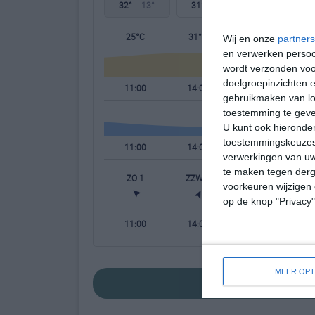
32°
13°
31°
16°
23°
13°
25°C
31°C
31°C
Wij en onze
partners
en verwerken persoon
wordt verzonden voo
doelgroepinzichten e
11:00
14:00
17:00
gebruikmaken van loc
toestemming te gev
U kunt ook hieronder
toestemmingskeuzes 
11:00
14:00
17:00
verwerkingen van uw
te maken tegen derge
ZO 1
ZZW 3
WZW 3
voorkeuren wijzigen 
op de knop "Privacy
11:00
14:00
17:00
MEER OPT
bekijk de uitgebre