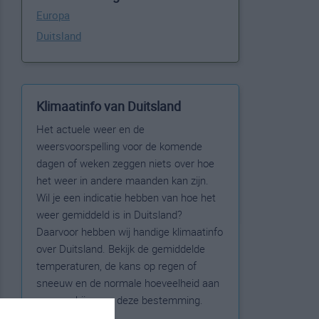
Europa
Duitsland
Klimaatinfo van Duitsland
Het actuele weer en de
weersvoorspelling voor de komende
dagen of weken zeggen niets over hoe
het weer in andere maanden kan zijn.
Wil je een indicatie hebben van hoe het
weer gemiddeld is in Duitsland?
Daarvoor hebben wij handige klimaatinfo
over Duitsland. Bekijk de gemiddelde
temperaturen, de kans op regen of
sneeuw en de normale hoeveelheid aan
zonneschijn voor deze bestemming.