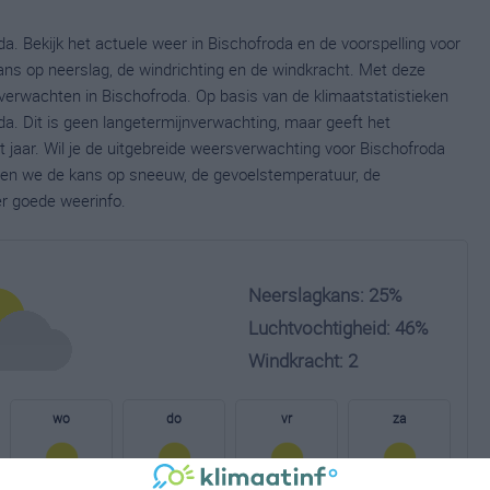
a. Bekijk het actuele weer in Bischofroda en de voorspelling voor
ns op neerslag, de windrichting en de windkracht. Met deze
verwachten in Bischofroda. Op basis van de klimaatstatistieken
a. Dit is geen langetermijnverwachting, maar geeft het
jaar. Wil je de uitgebreide weersverwachting voor Bischofroda
nen we de kans op sneeuw, de gevoelstemperatuur, de
er goede weerinfo.
Neerslagkans: 25%
Luchtvochtigheid: 46%
Windkracht: 2
wo
do
vr
za