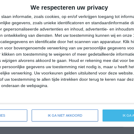
25°
11°
28°
12°
33°
13°
35°
16°
We respecteren uw privacy
29°C
22°C
18°C
16°C
20°C
slaan informatie, zoals cookies, op en/of verkrijgen toegang tot infor
lijke gegevens, zoals unieke identificatoren en standaardinformatie d
r gepersonaliseerde advertenties en inhoud, advertentie- en inhoudsm
n ontwikkeling van diensten.
Met uw toestemming kunnen wij en onze 
20:00
23:00
02:00
05:00
08:00
atiegegevens en identificatie door het scannen van apparatuur. Klik 
en voor bovengenoemde verwerking van uw persoonlijke gegevens voo
 klikken om toestemming te weigeren of meer gedetailleerde informatie
wijzigen alvorens akkoord te gaan.
Houd er rekening mee dat voor b
20:00
23:00
02:00
05:00
08:00
 persoonlijke gegevens uw toestemming niet nodig is, maar u heeft h
lijke verwerking. Uw voorkeuren gelden uitsluitend voor deze website
W 2
W 1
Z 1
Z 1
ZZW 1
of uw toestemming te allen tijde intrekken door terug te keren naar deze
" onderaan de webpagina.
20:00
23:00
02:00
05:00
08:00
IES
IK GA NIET AKKOORD
IK GA
ide weersverwachting voor Bischofroda