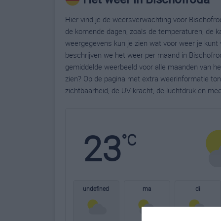
Hier vind je de weersverwachting voor Bischofrod
de komende dagen, zoals de temperaturen, de ka
weergegevens kun je zien wat voor weer je kunt 
beschrijven we het weer per maand in Bischofrod
gemiddelde weerbeeld voor alle maanden van het 
zien? Op de pagina met extra weerinformatie to
zichtbaarheid, de UV-kracht, de luchtdruk en me
23
°C
undefined
ma
di