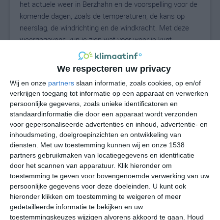
het actuele weer in Berzhahn en de voorspelling voor de
komende dagen, zoals de temperaturen, de kans op
neerslag, de windrichting en de windkracht. Met deze
weergegevens kun je zien wat voor weer je kunt
verwachten in Berzhahn. Op basis van de
klimaatstatistieken beschrijven we het weer per maand
We respecteren uw privacy
in Berzhahn. Dit is geen langetermijnverwachting, maar
Wij en onze
partners
slaan informatie, zoals cookies, op en/of
geeft het gemiddelde weerbeeld voor alle maanden van
verkrijgen toegang tot informatie op een apparaat en verwerken
het jaar. Wil je de uitgebreide weersverwachting voor
persoonlijke gegevens, zoals unieke identificatoren en
Berzhahn zien? Op de pagina met extra weerinformatie
standaardinformatie die door een apparaat wordt verzonden
tonen we de kans op sneeuw, de gevoelstemperatuur,
voor gepersonaliseerde advertenties en inhoud, advertentie- en
de zichtbaarheid, de UV-kracht, de luchtdruk en meer
inhoudsmeting, doelgroepinzichten en ontwikkeling van
goede weerinfo.
diensten.
Met uw toestemming kunnen wij en onze 1538
partners gebruikmaken van locatiegegevens en identificatie
door het scannen van apparatuur. Klik hieronder om
toestemming te geven voor bovengenoemde verwerking van uw
19
persoonlijke gegevens voor deze doeleinden. U kunt ook
N
°C
hieronder klikken om toestemming te weigeren of meer
L
gedetailleerde informatie te bekijken en uw
W
toestemmingskeuzes wijzigen alvorens akkoord te gaan.
Houd