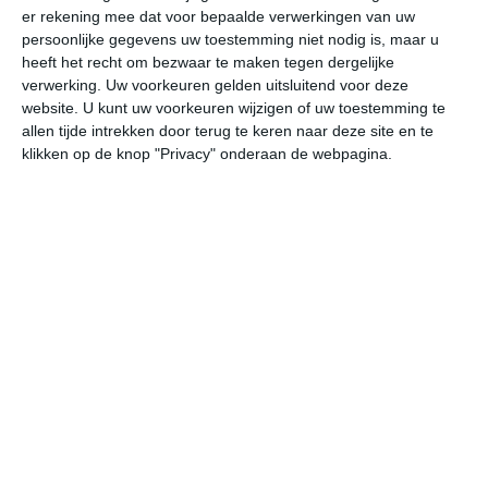
er rekening mee dat voor bepaalde verwerkingen van uw
persoonlijke gegevens uw toestemming niet nodig is, maar u
za
zo
ma
di
wo
heeft het recht om bezwaar te maken tegen dergelijke
verwerking. Uw voorkeuren gelden uitsluitend voor deze
website. U kunt uw voorkeuren wijzigen of uw toestemming te
allen tijde intrekken door terug te keren naar deze site en te
26°
11°
30°
16°
28°
17°
25°
12°
28°
13°
klikken op de knop "Privacy" onderaan de webpagina.
26°C
25°C
18°C
17°C
16°C
16
16:00
19:00
22:00
01:00
04:00
07
16:00
19:00
22:00
01:00
04:00
07
ZO 2
O 2
NNO 2
NNO 1
NO 1
NO
16:00
19:00
22:00
01:00
04:00
07