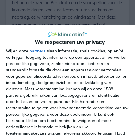
het actuele weer in Berndroth en de voorspelling voor de
komende dagen, zoals de temperaturen, de kans op
neerslag, de windrichting en de windkracht. Met deze
weergegevens kun je zien wat voor weer je kunt
verwachten in Berndroth. Op basis van de
klimaatstatistieken beschrijven we het weer per maand
We respecteren uw privacy
in Berndroth. Dit is geen langetermijnverwachting, maar
Wij en onze
partners
slaan informatie, zoals cookies, op en/of
geeft het gemiddelde weerbeeld voor alle maanden van
verkrijgen toegang tot informatie op een apparaat en verwerken
het jaar. Wil je de uitgebreide weersverwachting voor
persoonlijke gegevens, zoals unieke identificatoren en
Berndroth zien? Op de pagina met extra weerinformatie
standaardinformatie die door een apparaat wordt verzonden
tonen we de kans op sneeuw, de gevoelstemperatuur,
voor gepersonaliseerde advertenties en inhoud, advertentie- en
de zichtbaarheid, de UV-kracht, de luchtdruk en meer
inhoudsmeting, doelgroepinzichten en ontwikkeling van
goede weerinfo.
diensten.
Met uw toestemming kunnen wij en onze 1538
partners gebruikmaken van locatiegegevens en identificatie
door het scannen van apparatuur. Klik hieronder om
toestemming te geven voor bovengenoemde verwerking van uw
19
persoonlijke gegevens voor deze doeleinden. U kunt ook
N
°C
hieronder klikken om toestemming te weigeren of meer
L
gedetailleerde informatie te bekijken en uw
W
toestemmingskeuzes wijzigen alvorens akkoord te gaan.
Houd