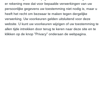
er rekening mee dat voor bepaalde verwerkingen van uw
persoonlijke gegevens uw toestemming niet nodig is, maar u
do
vr
za
zo
ma
heeft het recht om bezwaar te maken tegen dergelijke
verwerking. Uw voorkeuren gelden uitsluitend voor deze
website. U kunt uw voorkeuren wijzigen of uw toestemming te
allen tijde intrekken door terug te keren naar deze site en te
23°
15°
22°
10°
27°
10°
30°
13°
32°
17°
klikken op de knop "Privacy" onderaan de webpagina.
18°C
21°C
23°C
21°C
20°C
15
08:00
11:00
14:00
17:00
20:00
23
08:00
11:00
14:00
17:00
20:00
23
ZW 1
W 3
WNW 3
NNW 2
NW 2
WN
08:00
11:00
14:00
17:00
20:00
23