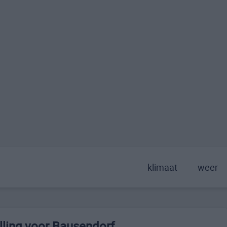
klimaat
weer
ling voor Bausendorf