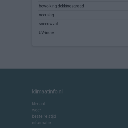
bewolking dekkingsgraad
neerslag
sneeuwval
UV-index
klimaatinfo.nl
klimaat
weer
beste reistijd
informatie