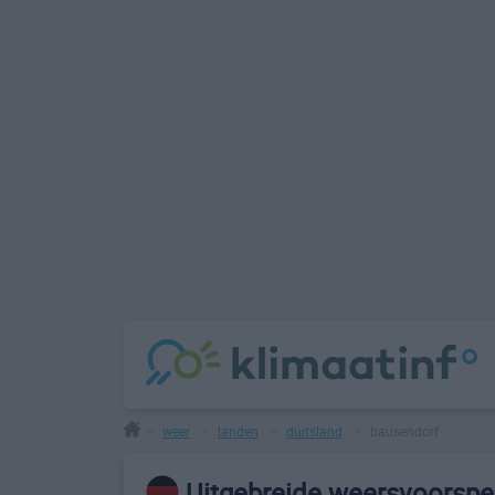
weer
landen
duitsland
bausendorf
>
>
>
>
Uitgebreide weersvoorspel