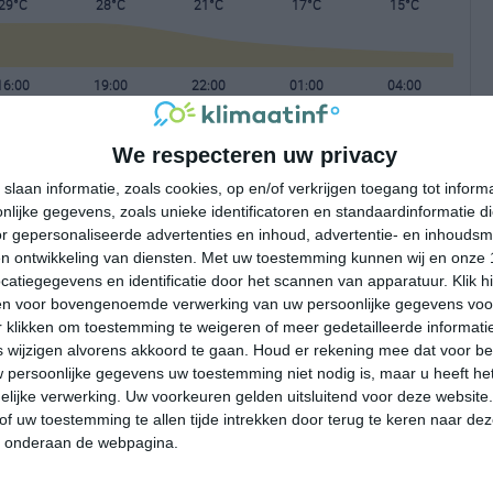
29°C
28°C
21°C
17°C
15°C
16:00
19:00
22:00
01:00
04:00
We respecteren uw privacy
16:00
19:00
22:00
01:00
04:00
slaan informatie, zoals cookies, op en/of verkrijgen toegang tot infor
lijke gegevens, zoals unieke identificatoren en standaardinformatie d
ONO 2
OZO 2
NO 1
N 1
N 1
r gepersonaliseerde advertenties en inhoud, advertentie- en inhoudsm
n ontwikkeling van diensten.
Met uw toestemming kunnen wij en onze 
atiegegevens en identificatie door het scannen van apparatuur. Klik 
16:00
19:00
22:00
01:00
04:00
en voor bovengenoemde verwerking van uw persoonlijke gegevens voo
 klikken om toestemming te weigeren of meer gedetailleerde informatie
wijzigen alvorens akkoord te gaan.
Houd er rekening mee dat voor b
 persoonlijke gegevens uw toestemming niet nodig is, maar u heeft h
lijke verwerking. Uw voorkeuren gelden uitsluitend voor deze website
of uw toestemming te allen tijde intrekken door terug te keren naar deze
" onderaan de webpagina.