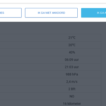
IES
IK GA NIET AKKOORD
IK GA
21℃
20℃
40%
06:09 uur
21:03 uur
988 hPa
2,4 m/s
2 Bft
NO
16 kilometer