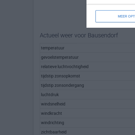
MEER OPT
Actueel weer voor Bausendorf
temperatuur
gevoelstemperatuur
relatieve luchtvochtigheid
tijdstip zonsopkomst
tijdstip zonsondergang
luchtdruk
windsnelheid
windkracht
windrichting
zichtbaarheid