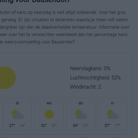
ren of kans op neerslag is niet altijd voldoende. Voor het gros
enoeg. Er zijn situaties te bedenken waarbij je meer wilt weten
ngrijker zijn dan de daadwerkelijke temperatuur. Informatie over
eer over het te verwachten weerbeeld dan het percentage kans
ide weersvoorspelling voor Bausendorf.
Neerslagkans: 0%
Luchtvochtigheid: 52%
Windkracht: 2
di
wo
do
vr
27°
14°
32°
12°
34°
13°
37°
17°