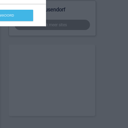
Meer over Bausendorf
 AKKOORD
bekijk meer sites