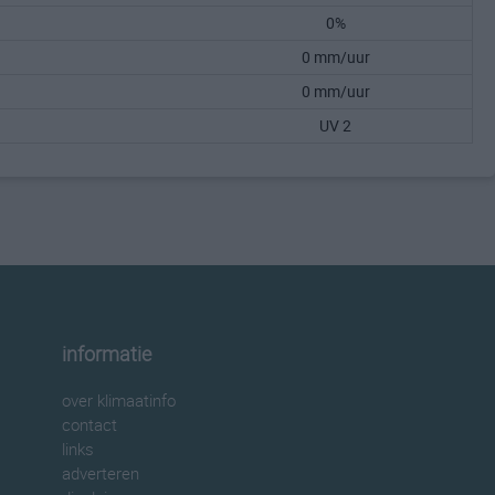
0%
0 mm/uur
0 mm/uur
UV 2
informatie
over klimaatinfo
contact
links
adverteren