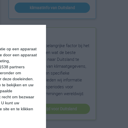
klimaatinfo van Duitsland
Beste reistijd
Het weer is een belangrijke factor bij het
matie op een apparaat
reizen. Wil je weten wat de beste
ie door een apparaat
maanden zijn om naar Duitsland te
eting,
reizen? Op basis van klimaatgegevens,
1538 partners
weersextremen en specifieke
hieronder om
r deze doeleinden.
weerinformatie bieden wij informatie
 te bekijken en uw
over de beste reisperiodes voor
epaalde
duizenden bestemmingen wereldwijd.
et recht om bezwaar
. U kunt uw
beste reistijd voor Duitsland
 site en te klikken