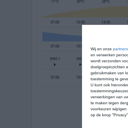
11°C
20°C
26°C
07:00
10:00
13:00
07:00
10:00
13:00
Wij en onze
partners
en verwerken persoon
NNO 1
NO 2
ONO 2
wordt verzonden voo
doelgroepinzichten e
gebruikmaken van loc
07:00
10:00
13:00
toestemming te gev
U kunt ook hieronder
toestemmingskeuzes 
verwerkingen van uw
te maken tegen derge
voorkeuren wijzigen 
op de knop "Privacy