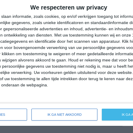
32°
15°
27°
15°
31°
14°
36°
17°
We respecteren uw privacy
24°C
22°C
16°C
13°C
11°C
slaan informatie, zoals cookies, op en/of verkrijgen toegang tot infor
lijke gegevens, zoals unieke identificatoren en standaardinformatie d
r gepersonaliseerde advertenties en inhoud, advertentie- en inhoudsm
n ontwikkeling van diensten.
Met uw toestemming kunnen wij en onze 
17:00
20:00
23:00
02:00
05:00
atiegegevens en identificatie door het scannen van apparatuur. Klik 
en voor bovengenoemde verwerking van uw persoonlijke gegevens voo
 klikken om toestemming te weigeren of meer gedetailleerde informatie
wijzigen alvorens akkoord te gaan.
Houd er rekening mee dat voor b
17:00
20:00
23:00
02:00
05:00
 persoonlijke gegevens uw toestemming niet nodig is, maar u heeft h
lijke verwerking. Uw voorkeuren gelden uitsluitend voor deze website
NW 3
NNW 2
WNW 1
W 1
ZW 1
of uw toestemming te allen tijde intrekken door terug te keren naar deze
" onderaan de webpagina.
17:00
20:00
23:00
02:00
05:00
IES
IK GA NIET AKKOORD
IK GA
ide weersverwachting voor Bassenheim