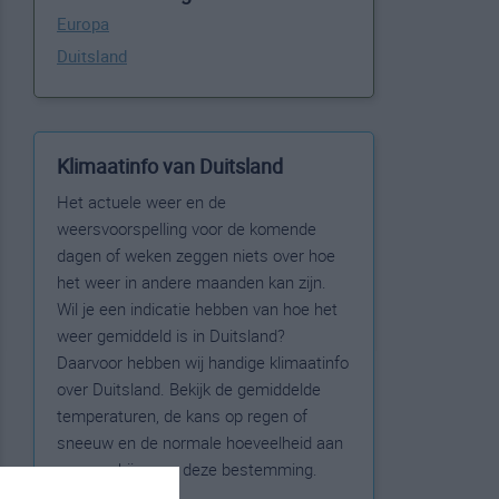
Europa
Duitsland
Klimaatinfo van Duitsland
Het actuele weer en de
weersvoorspelling voor de komende
dagen of weken zeggen niets over hoe
het weer in andere maanden kan zijn.
Wil je een indicatie hebben van hoe het
weer gemiddeld is in Duitsland?
Daarvoor hebben wij handige klimaatinfo
over Duitsland. Bekijk de gemiddelde
temperaturen, de kans op regen of
sneeuw en de normale hoeveelheid aan
zonneschijn voor deze bestemming.