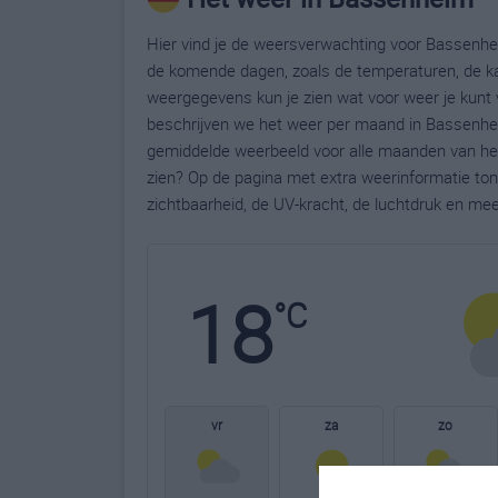
Hier vind je de weersverwachting voor Bassenhei
de komende dagen, zoals de temperaturen, de ka
weergegevens kun je zien wat voor weer je kunt
beschrijven we het weer per maand in Bassenhei
gemiddelde weerbeeld voor alle maanden van het
zien? Op de pagina met extra weerinformatie to
zichtbaarheid, de UV-kracht, de luchtdruk en me
18
°C
vr
za
zo