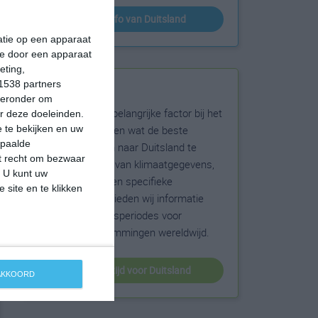
klimaatinfo van Duitsland
matie op een apparaat
ie door een apparaat
eting,
1538 partners
Beste reistijd
hieronder om
Het weer is een belangrijke factor bij het
r deze doeleinden.
reizen. Wil je weten wat de beste
 te bekijken en uw
epaalde
maanden zijn om naar Duitsland te
et recht om bezwaar
reizen? Op basis van klimaatgegevens,
. U kunt uw
weersextremen en specifieke
 site en te klikken
weerinformatie bieden wij informatie
over de beste reisperiodes voor
duizenden bestemmingen wereldwijd.
beste reistijd voor Duitsland
 AKKOORD