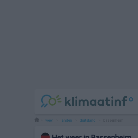
weer
landen
duitsland
bassenheim
>
>
>
>
Het weer in Bassenheim