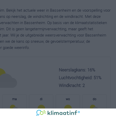
m. Bekijk het actuele weer in Bassenheim en de voorspelling voor
ns op neerslag, de windrichting en de windkracht. Met deze
 verwachten in Bassenheim. Op basis van de klimaatstatistieken
m. Dit is geen langetermijnverwachting, maar geeft het
 jaar. Wil je de uitgebreide weersverwachting voor Bassenheim
nen we de kans op sneeuw, de gevoelstemperatuur, de
er goede weerinfo.
Neerslagkans: 16%
Luchtvochtigheid: 51%
Windkracht: 2
ma
di
wo
do