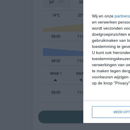
24°
11°
29°
11°
33°
13°
14°C
20°C
23°C
Wij en onze
partners
en verwerken persoon
wordt verzonden voo
doelgroepinzichten e
08:00
11:00
14:00
gebruikmaken van loc
toestemming te gev
U kunt ook hieronder
toestemmingskeuzes 
08:00
11:00
14:00
verwerkingen van uw
te maken tegen derge
WNW 1
NNW 2
NNW 2
N
voorkeuren wijzigen 
op de knop "Privacy
08:00
11:00
14:00
MEER OPT
bekijk de uitgebre