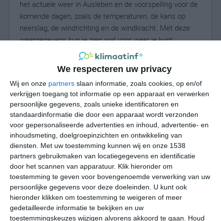
het actuele weer in Ausleben en de voorspelling voor de
komende dagen, zoals de temperaturen, de kans op
neerslag, de windrichting en de windkracht. Met deze
weergegevens kun je zien wat voor weer je kunt
verwachten in Ausleben. Op basis van de
klimaatstatistieken beschrijven we het weer per maand
We respecteren uw privacy
in Ausleben. Dit is geen langetermijnverwachting, maar
Wij en onze
partners
slaan informatie, zoals cookies, op en/of
geeft het gemiddelde weerbeeld voor alle maanden van
verkrijgen toegang tot informatie op een apparaat en verwerken
het jaar. Wil je de uitgebreide weersverwachting voor
persoonlijke gegevens, zoals unieke identificatoren en
Ausleben zien? Op de pagina met extra weerinformatie
standaardinformatie die door een apparaat wordt verzonden
tonen we de kans op sneeuw, de gevoelstemperatuur,
voor gepersonaliseerde advertenties en inhoud, advertentie- en
de zichtbaarheid, de UV-kracht, de luchtdruk en meer
inhoudsmeting, doelgroepinzichten en ontwikkeling van
goede weerinfo.
diensten.
Met uw toestemming kunnen wij en onze 1538
partners gebruikmaken van locatiegegevens en identificatie
door het scannen van apparatuur. Klik hieronder om
toestemming te geven voor bovengenoemde verwerking van uw
22
persoonlijke gegevens voor deze doeleinden. U kunt ook
N
°C
hieronder klikken om toestemming te weigeren of meer
L
gedetailleerde informatie te bekijken en uw
W
toestemmingskeuzes wijzigen alvorens akkoord te gaan.
Houd