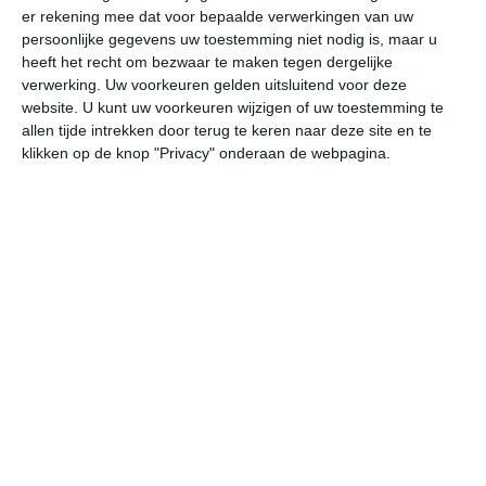
er rekening mee dat voor bepaalde verwerkingen van uw
persoonlijke gegevens uw toestemming niet nodig is, maar u
do
vr
za
zo
ma
heeft het recht om bezwaar te maken tegen dergelijke
verwerking. Uw voorkeuren gelden uitsluitend voor deze
website. U kunt uw voorkeuren wijzigen of uw toestemming te
allen tijde intrekken door terug te keren naar deze site en te
25°
17°
22°
10°
25°
11°
31°
12°
28°
17°
klikken op de knop "Privacy" onderaan de webpagina.
24°C
23°C
19°C
15°C
12°C
11
16:00
19:00
22:00
01:00
04:00
07
16:00
19:00
22:00
01:00
04:00
07
WNW 3
WNW 3
W 2
WNW 2
WNW 2
WN
16:00
19:00
22:00
01:00
04:00
07