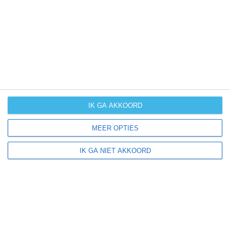
UV-index
UV 2
Au in der Hallertau ligt in:
Europa
Duitsland
IK GA AKKOORD
MEER OPTIES
Klimaatinfo van Duitsland
IK GA NIET AKKOORD
Het actuele weer en de weersvoorspelling voor de
komende dagen of weken zeggen niets over hoe het
weer in andere maanden kan zijn. Wil je een indicatie
hebben van hoe het weer gemiddeld is in Duitsland?
Daarvoor hebben wij handige klimaatinfo over Duitsland.
Bekijk de gemiddelde temperaturen, de kans op regen of