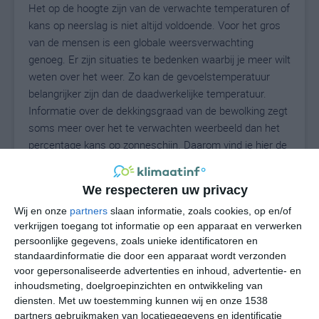
Het op de hoogte zijn van de verwachte temperaturen of
kans op neerslag is niet altijd voldoende. Voor het gros
van de mensen is een globale weersverwachting
genoeg. Er zijn situaties te bedenken waarbij je meer wilt
weten over het weer. Zo kan de gevoelstemperatuur
belangrijker zijn dan de daadwerkelijke temperatuur.
Informatie over de dekkingsgraad van de bewolking zegt
soms meer over het te verwachten weerbeeld dan het
percentage kans op zonneschijn. Daarom vind je hier de
uitgebreide weersvoorspelling voor Au in der Hallertau.
We respecteren uw privacy
Wij en onze
partners
slaan informatie, zoals cookies, op en/of
24
N
°C
verkrijgen toegang tot informatie op een apparaat en verwerken
persoonlijke gegevens, zoals unieke identificatoren en
L
standaardinformatie die door een apparaat wordt verzonden
W
voor gepersonaliseerde advertenties en inhoud, advertentie- en
inhoudsmeting, doelgroepinzichten en ontwikkeling van
diensten.
Met uw toestemming kunnen wij en onze 1538
za
zo
ma
di
wo
partners gebruikmaken van locatiegegevens en identificatie