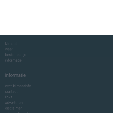
klimaatinfo.nl
klimaat
weer
beste reistijd
informatie
informatie
over klimaatinfo
contact
links
adverteren
disclaimer