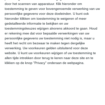
door het scannen van apparatuur. Klik hieronder om
toestemming te geven voor bovengenoemde verwerking van uw
28°
18°
32°
14°
30°
19°
30°
17°
29°
16°
persoonlijke gegevens voor deze doeleinden. U kunt ook
hieronder klikken om toestemming te weigeren of meer
22°C
19°C
17°C
14°C
20°C
27
gedetailleerde informatie te bekijken en uw
toestemmingskeuzes wijzigen alvorens akkoord te gaan.
Houd
er rekening mee dat voor bepaalde verwerkingen van uw
persoonlijke gegevens uw toestemming niet nodig is, maar u
21:00
00:00
03:00
06:00
09:00
12
heeft het recht om bezwaar te maken tegen dergelijke
verwerking. Uw voorkeuren gelden uitsluitend voor deze
website. U kunt uw voorkeuren wijzigen of uw toestemming te
allen tijde intrekken door terug te keren naar deze site en te
21:00
00:00
03:00
06:00
09:00
12
klikken op de knop "Privacy" onderaan de webpagina.
NO 1
ONO 1
O 1
OZO 1
ZO 2
ZO
21:00
00:00
03:00
06:00
09:00
12