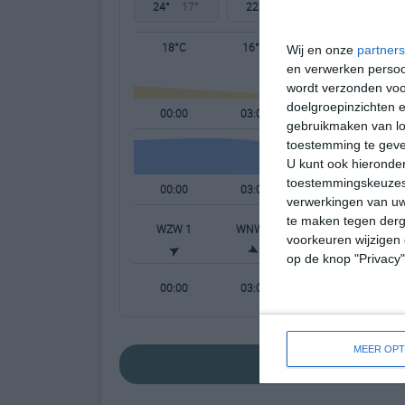
24°
17°
22°
14°
26°
13°
18°C
16°C
15°C
Wij en onze
partners
en verwerken persoon
wordt verzonden voo
doelgroepinzichten e
00:00
03:00
06:00
gebruikmaken van loc
toestemming te gev
U kunt ook hieronder
toestemmingskeuzes 
00:00
03:00
06:00
verwerkingen van uw
te maken tegen derge
WZW 1
WNW 1
NNW 1
voorkeuren wijzigen 
op de knop "Privacy
00:00
03:00
06:00
MEER OPT
bekijk de uitgebr