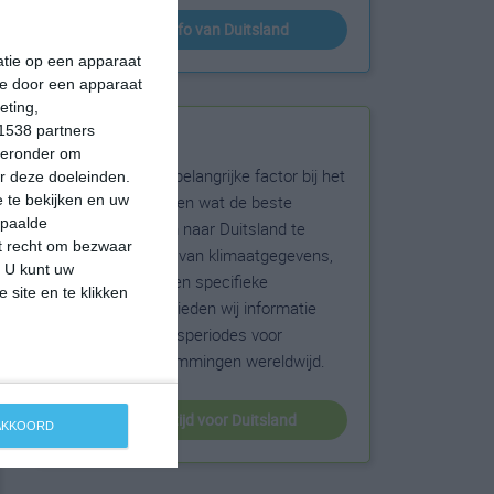
klimaatinfo van Duitsland
matie op een apparaat
ie door een apparaat
eting,
1538 partners
Beste reistijd
hieronder om
Het weer is een belangrijke factor bij het
r deze doeleinden.
reizen. Wil je weten wat de beste
 te bekijken en uw
epaalde
maanden zijn om naar Duitsland te
et recht om bezwaar
reizen? Op basis van klimaatgegevens,
. U kunt uw
weersextremen en specifieke
 site en te klikken
weerinformatie bieden wij informatie
over de beste reisperiodes voor
duizenden bestemmingen wereldwijd.
beste reistijd voor Duitsland
 AKKOORD