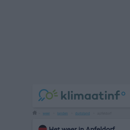
weer
landen
duitsland
apfeldorf
>
>
>
>
Het weer in Apfeldorf