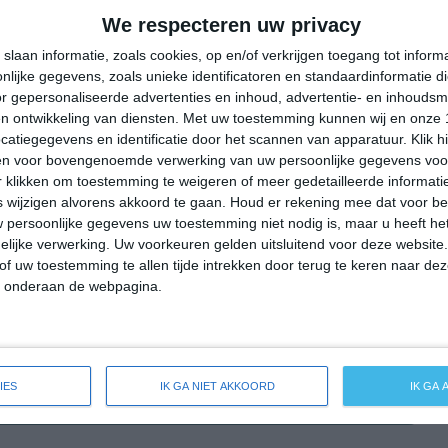
29°
14°
26°
17°
28°
16°
29°
15°
We respecteren uw privacy
17°C
21°C
24°C
23°C
19°C
slaan informatie, zoals cookies, op en/of verkrijgen toegang tot infor
lijke gegevens, zoals unieke identificatoren en standaardinformatie d
r gepersonaliseerde advertenties en inhoud, advertentie- en inhoudsm
n ontwikkeling van diensten.
Met uw toestemming kunnen wij en onze 
09:00
12:00
15:00
18:00
21:00
atiegegevens en identificatie door het scannen van apparatuur. Klik 
en voor bovengenoemde verwerking van uw persoonlijke gegevens voo
 klikken om toestemming te weigeren of meer gedetailleerde informatie
wijzigen alvorens akkoord te gaan.
Houd er rekening mee dat voor b
09:00
12:00
15:00
18:00
21:00
 persoonlijke gegevens uw toestemming niet nodig is, maar u heeft h
lijke verwerking. Uw voorkeuren gelden uitsluitend voor deze website
NNO 1
NO 2
NO 2
NO 2
NNO 1
of uw toestemming te allen tijde intrekken door terug te keren naar deze
" onderaan de webpagina.
09:00
12:00
15:00
18:00
21:00
IES
IK GA NIET AKKOORD
IK GA
eide weersverwachting voor Apfeldorf