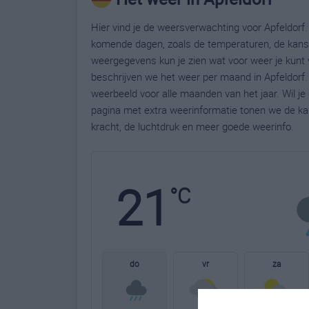
Hier vind je de weersverwachting voor Apfeldorf. 
komende dagen, zoals de temperaturen, de kans 
weergegevens kun je zien wat voor weer je kunt 
beschrijven we het weer per maand in Apfeldorf.
weerbeeld voor alle maanden van het jaar. Wil je
pagina met extra weerinformatie tonen we de ka
kracht, de luchtdruk en meer goede weerinfo.
21
°C
do
vr
za