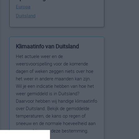
Europa
Duitsland
Klimaatinfo van Duitsland
Het actuele weer en de
weersvoorspelling voor de komende
dagen of weken zeggen niets over hoe
het weer in andere maanden kan zijn.
Wil je een indicatie hebben van hoe het
weer gemiddeld is in Duitsland?
Daarvoor hebben wij handige klimaatinfo
over Duitsland. Bekijk de gemiddelde
temperaturen, de kans op regen of
sneeuw en de normale hoeveelheid aan
zonneschijn voor deze bestemming.