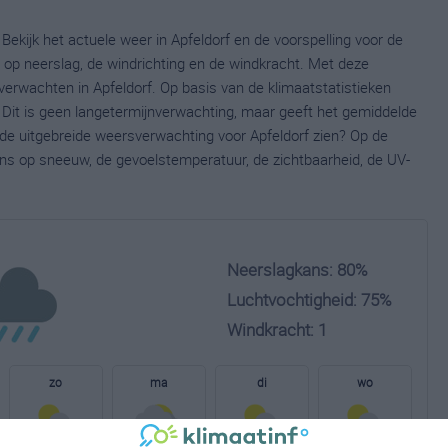
Bekijk het actuele weer in Apfeldorf en de voorspelling voor de
op neerslag, de windrichting en de windkracht. Met deze
verwachten in Apfeldorf. Op basis van de klimaatstatistieken
 Dit is geen langetermijnverwachting, maar geeft het gemiddelde
 de uitgebreide weersverwachting voor Apfeldorf zien? Op de
ns op sneeuw, de gevoelstemperatuur, de zichtbaarheid, de UV-
Neerslagkans: 80%
Luchtvochtigheid: 75%
Windkracht: 1
zo
ma
di
wo