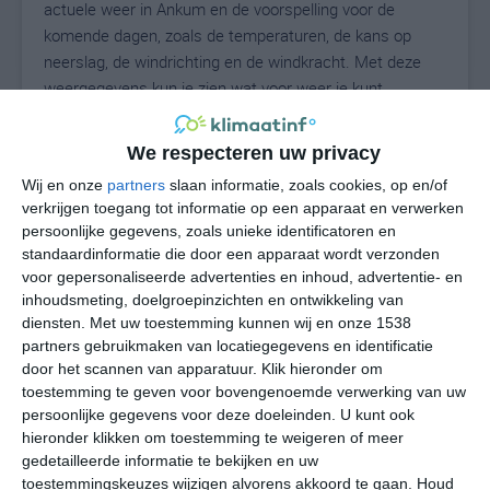
actuele weer in Ankum en de voorspelling voor de
komende dagen, zoals de temperaturen, de kans op
neerslag, de windrichting en de windkracht. Met deze
weergegevens kun je zien wat voor weer je kunt
verwachten in Ankum. Op basis van de
klimaatstatistieken beschrijven we het weer per maand
We respecteren uw privacy
in Ankum. Dit is geen langetermijnverwachting, maar
Wij en onze
partners
slaan informatie, zoals cookies, op en/of
geeft het gemiddelde weerbeeld voor alle maanden van
verkrijgen toegang tot informatie op een apparaat en verwerken
het jaar. Wil je de uitgebreide weersverwachting voor
persoonlijke gegevens, zoals unieke identificatoren en
Ankum zien? Op de pagina met extra weerinformatie
standaardinformatie die door een apparaat wordt verzonden
tonen we de kans op sneeuw, de gevoelstemperatuur,
voor gepersonaliseerde advertenties en inhoud, advertentie- en
de zichtbaarheid, de UV-kracht, de luchtdruk en meer
inhoudsmeting, doelgroepinzichten en ontwikkeling van
goede weerinfo.
diensten.
Met uw toestemming kunnen wij en onze 1538
partners gebruikmaken van locatiegegevens en identificatie
door het scannen van apparatuur. Klik hieronder om
toestemming te geven voor bovengenoemde verwerking van uw
16
persoonlijke gegevens voor deze doeleinden. U kunt ook
N
°C
hieronder klikken om toestemming te weigeren of meer
L
gedetailleerde informatie te bekijken en uw
W
toestemmingskeuzes wijzigen alvorens akkoord te gaan.
Houd