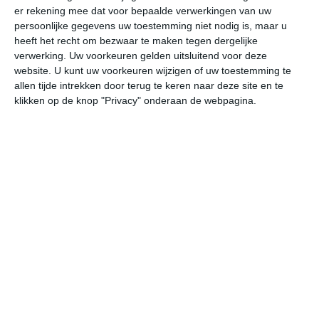
er rekening mee dat voor bepaalde verwerkingen van uw
persoonlijke gegevens uw toestemming niet nodig is, maar u
vr
za
zo
ma
di
heeft het recht om bezwaar te maken tegen dergelijke
verwerking. Uw voorkeuren gelden uitsluitend voor deze
website. U kunt uw voorkeuren wijzigen of uw toestemming te
allen tijde intrekken door terug te keren naar deze site en te
19°
12°
25°
11°
28°
14°
22°
14°
22°
10°
klikken op de knop "Privacy" onderaan de webpagina.
18°C
18°C
19°C
18°C
15°C
12
11:00
14:00
17:00
20:00
23:00
02
11:00
14:00
17:00
20:00
23:00
02
WNW 2
WNW 2
NW 2
NNW 1
ZZW 1
Z
11:00
14:00
17:00
20:00
23:00
02