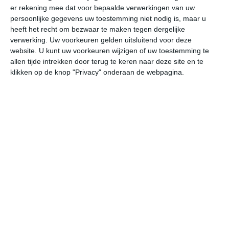
er rekening mee dat voor bepaalde verwerkingen van uw
persoonlijke gegevens uw toestemming niet nodig is, maar u
vr
za
zo
ma
di
heeft het recht om bezwaar te maken tegen dergelijke
verwerking. Uw voorkeuren gelden uitsluitend voor deze
website. U kunt uw voorkeuren wijzigen of uw toestemming te
allen tijde intrekken door terug te keren naar deze site en te
22°
9°
27°
9°
30°
16°
29°
17°
24°
12°
klikken op de knop "Privacy" onderaan de webpagina.
10°C
17°C
20°C
22°C
20°C
15
07:00
10:00
13:00
16:00
19:00
22
07:00
10:00
13:00
16:00
19:00
22
ZW 1
N 2
NNW 2
NNW 2
NNW 2
NW
07:00
10:00
13:00
16:00
19:00
22