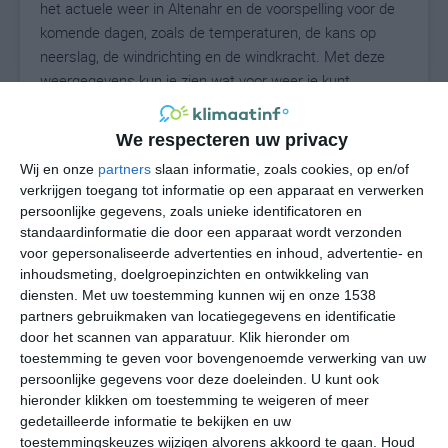
het actuele weer in Altenahr en de voorspelling voor de
komende dagen, zoals de temperaturen, de kans op
neerslag, de windrichting en de windkracht. Met deze
weergegevens kun je zien wat voor weer je kunt
verwachten in Altenahr. Op basis van de
klimaatstatistieken beschrijven we het weer per maand
We respecteren uw privacy
in Altenahr. Dit is geen langetermijnverwachting, maar
Wij en onze
partners
slaan informatie, zoals cookies, op en/of
geeft het gemiddelde weerbeeld voor alle maanden van
verkrijgen toegang tot informatie op een apparaat en verwerken
het jaar. Wil je de uitgebreide weersverwachting voor
persoonlijke gegevens, zoals unieke identificatoren en
Altenahr zien? Op de pagina met extra weerinformatie
standaardinformatie die door een apparaat wordt verzonden
tonen we de kans op sneeuw, de gevoelstemperatuur,
voor gepersonaliseerde advertenties en inhoud, advertentie- en
de zichtbaarheid, de UV-kracht, de luchtdruk en meer
inhoudsmeting, doelgroepinzichten en ontwikkeling van
goede weerinfo.
diensten.
Met uw toestemming kunnen wij en onze 1538
partners gebruikmaken van locatiegegevens en identificatie
door het scannen van apparatuur. Klik hieronder om
toestemming te geven voor bovengenoemde verwerking van uw
16
persoonlijke gegevens voor deze doeleinden. U kunt ook
N
°C
hieronder klikken om toestemming te weigeren of meer
L
gedetailleerde informatie te bekijken en uw
W
toestemmingskeuzes wijzigen alvorens akkoord te gaan.
Houd