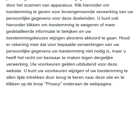
door het scannen van apparatuur. Klik hieronder om
toestemming te geven voor bovengenoemde verwerking van uw
22°
10°
26°
13°
19°
13°
18°
11°
21°
10°
persoonlijke gegevens voor deze doeleinden. U kunt ook
hieronder klikken om toestemming te weigeren of meer
11°C
17°C
20°C
22°C
21°C
16
gedetailleerde informatie te bekijken en uw
toestemmingskeuzes wijzigen alvorens akkoord te gaan.
Houd
er rekening mee dat voor bepaalde verwerkingen van uw
persoonlijke gegevens uw toestemming niet nodig is, maar u
07:00
10:00
13:00
16:00
19:00
22
heeft het recht om bezwaar te maken tegen dergelijke
verwerking. Uw voorkeuren gelden uitsluitend voor deze
website. U kunt uw voorkeuren wijzigen of uw toestemming te
allen tijde intrekken door terug te keren naar deze site en te
07:00
10:00
13:00
16:00
19:00
22
klikken op de knop "Privacy" onderaan de webpagina.
Z 1
ZZW 2
ZW 2
ZZW 2
Z 2
O
07:00
10:00
13:00
16:00
19:00
22