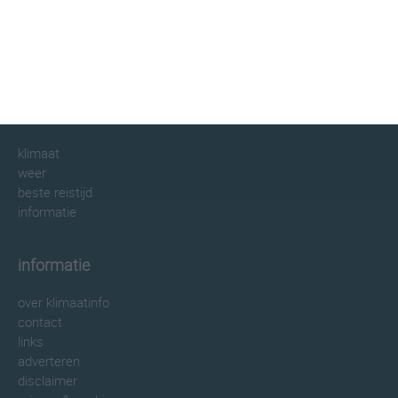
klimaatinfo.nl
klimaat
weer
beste reistijd
informatie
informatie
over klimaatinfo
contact
links
adverteren
disclaimer