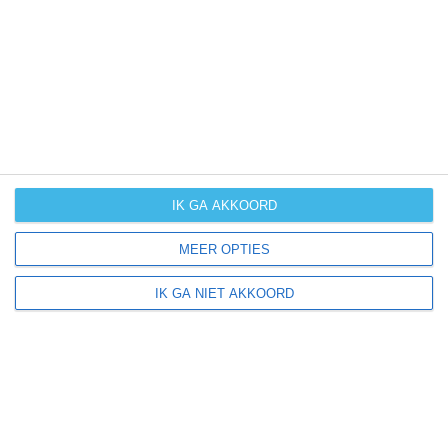
UV-index
UV 2
Albersdorf ligt in:
Europa
Duitsland
IK GA AKKOORD
MEER OPTIES
Klimaatinfo van Duitsland
IK GA NIET AKKOORD
Het actuele weer en de weersvoorspelling voor de
komende dagen of weken zeggen niets over hoe het
weer in andere maanden kan zijn. Wil je een indicatie
hebben van hoe het weer gemiddeld is in Duitsland?
Daarvoor hebben wij handige klimaatinfo over Duitsland.
Bekijk de gemiddelde temperaturen, de kans op regen of