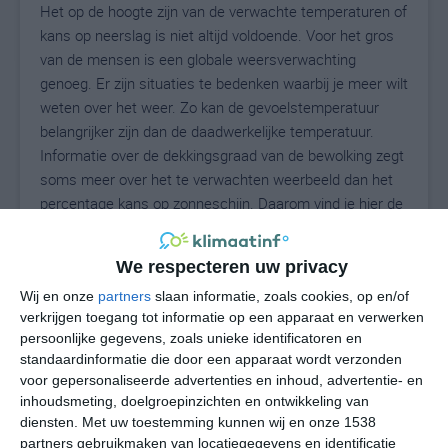
Het op de hoogte zijn van de verwachte temperaturen of
kans op neerslag is niet altijd voldoende. Voor het gros
van de mensen is een globale weersverwachting
genoeg. Er zijn situaties te bedenken waarbij je meer wilt
weten over het weer. Zo kan de gevoelstemperatuur
belangrijker zijn dan de daadwerkelijke temperatuur.
Informatie over de dekkingsgraad van de bewolking zegt
soms meer over het te verwachten weerbeeld dan het
percentage kans op zonneschijn. Daarom vind je hier de
uitgebreide weersvoorspelling voor Albersdorf.
We respecteren uw privacy
Wij en onze
partners
slaan informatie, zoals cookies, op en/of
16
N
°C
verkrijgen toegang tot informatie op een apparaat en verwerken
persoonlijke gegevens, zoals unieke identificatoren en
L
standaardinformatie die door een apparaat wordt verzonden
W
voor gepersonaliseerde advertenties en inhoud, advertentie- en
inhoudsmeting, doelgroepinzichten en ontwikkeling van
diensten.
Met uw toestemming kunnen wij en onze 1538
za
zo
ma
di
wo
partners gebruikmaken van locatiegegevens en identificatie