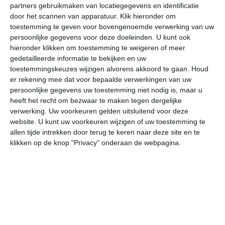
partners gebruikmaken van locatiegegevens en identificatie
door het scannen van apparatuur. Klik hieronder om
bekijk de uitgebreide weersverwachting voor Aken
toestemming te geven voor bovengenoemde verwerking van uw
persoonlijke gegevens voor deze doeleinden. U kunt ook
hieronder klikken om toestemming te weigeren of meer
Op basis van de langjarige klimaatstatistieken, bepaalde
gedetailleerde informatie te bekijken en uw
weerpatronen en specifieke gebeurtenissen kan een
toestemmingskeuzes wijzigen alvorens akkoord te gaan.
Houd
gemiddeld weerbeeld per maand samengesteld worden.
er rekening mee dat voor bepaalde verwerkingen van uw
persoonlijke gegevens uw toestemming niet nodig is, maar u
Het weer in januari
heeft het recht om bezwaar te maken tegen dergelijke
verwerking. Uw voorkeuren gelden uitsluitend voor deze
In de maand januari ligt de gemiddelde
website. U kunt uw voorkeuren wijzigen of uw toestemming te
maximumtemperatuur in Aken rond de 5 graden Celsius.
allen tijde intrekken door terug te keren naar deze site en te
De gemiddelde minimumtemperatuur komt in januari uit
klikken op de knop "Privacy" onderaan de webpagina.
op 0 graden. Het aantal uren dat de zon zichtbaar is ligt
in januari op deze bestemming rond de 1 uur per dag.
Binnen de hele maand valt er gedurende ongeveer 18
dagen neerslag. Als je kijkt naar de langjarige
gemiddeldes dan zorgt dat voor een redelijke
hoeveelheid neerslag gedurende deze maand.