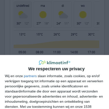
undefined
ma
di
wo
do
30°
12°
27°
18°
24°
11°
30°
12°
35°
16°
13°C
15°C
26°C
29°C
30°C
28
05:00
08:00
11:00
14:00
17:00
20
We respecteren uw privacy
05:00
08:00
11:00
14:00
17:00
20
Wij en onze
partners
slaan informatie, zoals cookies, op en/of
verkrijgen toegang tot informatie op een apparaat en verwerken
Z 1
Z 1
WNW 2
W 2
WZW 2
ZZ
persoonlijke gegevens, zoals unieke identificatoren en
standaardinformatie die door een apparaat wordt verzonden
voor gepersonaliseerde advertenties en inhoud, advertentie- en
05:00
08:00
11:00
14:00
17:00
20
inhoudsmeting, doelgroepinzichten en ontwikkeling van
diensten.
Met uw toestemming kunnen wij en onze 1538