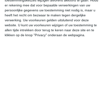
toestemmingskeuzes wijzigen alvorens akkoord te gaan.
Houd
W
er rekening mee dat voor bepaalde verwerkingen van uw
persoonlijke gegevens uw toestemming niet nodig is, maar u
heeft het recht om bezwaar te maken tegen dergelijke
do
vr
za
zo
ma
verwerking. Uw voorkeuren gelden uitsluitend voor deze
website. U kunt uw voorkeuren wijzigen of uw toestemming te
allen tijde intrekken door terug te keren naar deze site en te
23°
15°
21°
13°
24°
12°
30°
13°
22°
15°
klikken op de knop "Privacy" onderaan de webpagina.
21°C
23°C
22°C
18°C
15°C
14
12:00
15:00
18:00
21:00
00:00
03
12:00
15:00
18:00
21:00
00:00
03
W 3
W 4
W 4
WNW 3
W 2
WZ