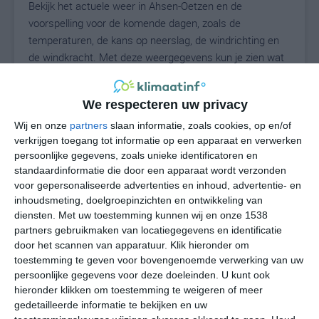
Bekijk het actuele weer in Ahsen-Oetzen en de
voorspelling voor de komende dagen, zoals de
temperaturen, de kans op neerslag, de windrichting en
de windkracht. Met deze weergegevens kun je zien wat
voor weer je kunt verwachten in Ahsen-Oetzen. Op basis
van de klimaatstatistieken beschrijven we het weer per
We respecteren uw privacy
maand in Ahsen-Oetzen. Dit is geen
langetermijnverwachting, maar geeft het gemiddelde
Wij en onze
partners
slaan informatie, zoals cookies, op en/of
verkrijgen toegang tot informatie op een apparaat en verwerken
weerbeeld voor alle maanden van het jaar. Wil je de
persoonlijke gegevens, zoals unieke identificatoren en
uitgebreide weersverwachting voor Ahsen-Oetzen zien?
standaardinformatie die door een apparaat wordt verzonden
Op de pagina met extra weerinformatie tonen we de
voor gepersonaliseerde advertenties en inhoud, advertentie- en
kans op sneeuw, de gevoelstemperatuur, de
inhoudsmeting, doelgroepinzichten en ontwikkeling van
zichtbaarheid, de UV-kracht, de luchtdruk en meer goede
diensten.
Met uw toestemming kunnen wij en onze 1538
weerinfo.
partners gebruikmaken van locatiegegevens en identificatie
door het scannen van apparatuur. Klik hieronder om
toestemming te geven voor bovengenoemde verwerking van uw
persoonlijke gegevens voor deze doeleinden. U kunt ook
20
N
hieronder klikken om toestemming te weigeren of meer
°C
gedetailleerde informatie te bekijken en uw
L