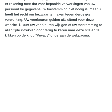
er rekening mee dat voor bepaalde verwerkingen van uw
persoonlijke gegevens uw toestemming niet nodig is, maar u
do
vr
za
zo
ma
heeft het recht om bezwaar te maken tegen dergelijke
verwerking. Uw voorkeuren gelden uitsluitend voor deze
website. U kunt uw voorkeuren wijzigen of uw toestemming te
allen tijde intrekken door terug te keren naar deze site en te
25°
19°
25°
15°
29°
14°
31°
15°
28°
18°
klikken op de knop "Privacy" onderaan de webpagina.
25°C
25°C
25°C
21°C
18°C
16
13:00
16:00
19:00
22:00
01:00
04
13:00
16:00
19:00
22:00
01:00
04
WNW 2
NNW 2
N 2
NNW 1
NNW 1
NN
13:00
16:00
19:00
22:00
01:00
04