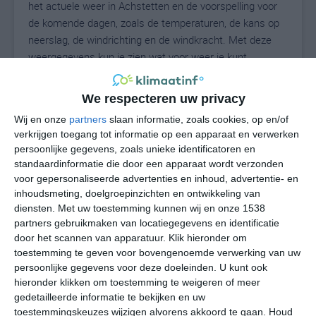
het actuele weer in Achstetten en de voorspelling voor
de komende dagen, zoals de temperaturen, de kans op
neerslag, de windrichting en de windkracht. Met deze
weergegevens kun je zien wat voor weer je kunt
verwachten in Achstetten. Op basis van de
klimaatstatistieken beschrijven we het weer per maand
We respecteren uw privacy
in Achstetten. Dit is geen langetermijnverwachting, maar
Wij en onze
partners
slaan informatie, zoals cookies, op en/of
geeft het gemiddelde weerbeeld voor alle maanden van
verkrijgen toegang tot informatie op een apparaat en verwerken
het jaar. Wil je de uitgebreide weersverwachting voor
persoonlijke gegevens, zoals unieke identificatoren en
Achstetten zien? Op de pagina met extra weerinformatie
standaardinformatie die door een apparaat wordt verzonden
tonen we de kans op sneeuw, de gevoelstemperatuur,
voor gepersonaliseerde advertenties en inhoud, advertentie- en
de zichtbaarheid, de UV-kracht, de luchtdruk en meer
inhoudsmeting, doelgroepinzichten en ontwikkeling van
goede weerinfo.
diensten.
Met uw toestemming kunnen wij en onze 1538
partners gebruikmaken van locatiegegevens en identificatie
door het scannen van apparatuur. Klik hieronder om
toestemming te geven voor bovengenoemde verwerking van uw
22
persoonlijke gegevens voor deze doeleinden. U kunt ook
N
°C
hieronder klikken om toestemming te weigeren of meer
L
gedetailleerde informatie te bekijken en uw
W
toestemmingskeuzes wijzigen alvorens akkoord te gaan.
Houd