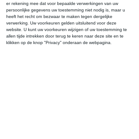
er rekening mee dat voor bepaalde verwerkingen van uw
ma
di
wo
do
vr
persoonlijke gegevens uw toestemming niet nodig is, maar u
heeft het recht om bezwaar te maken tegen dergelijke
verwerking. Uw voorkeuren gelden uitsluitend voor deze
website. U kunt uw voorkeuren wijzigen of uw toestemming te
31°
16°
27°
14°
31°
13°
35°
15°
36°
17°
allen tijde intrekken door terug te keren naar deze site en te
klikken op de knop "Privacy" onderaan de webpagina.
16°C
25°C
30°C
31°C
28°C
22
07:00
10:00
13:00
16:00
19:00
22
07:00
10:00
13:00
16:00
19:00
22
WNW 1
ZW 2
W 3
WNW 3
NW 2
NN
07:00
10:00
13:00
16:00
19:00
22