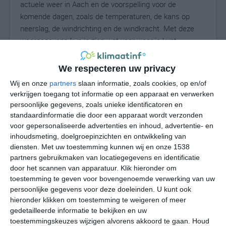
actuele weer in Aach en de voorspelling voor de
komende dagen, zoals de temperaturen, de kans op
neerslag, de windrichting en de windkracht. Met deze
weergegevens kun je zien wat voor weer je kunt
verwachten in Aach. Op basis van de klimaatstatistieken
beschrijven we het weer per maand in Aach. Dit is geen
We respecteren uw privacy
langetermijnverwachting, maar geeft het gemiddelde
Wij en onze
partners
slaan informatie, zoals cookies, op en/of
weerbeeld voor alle maanden van het jaar. Wil je de
verkrijgen toegang tot informatie op een apparaat en verwerken
uitgebreide weersverwachting voor Aach zien? Op de
persoonlijke gegevens, zoals unieke identificatoren en
pagina met extra weerinformatie tonen we de kans op
standaardinformatie die door een apparaat wordt verzonden
sneeuw, de gevoelstemperatuur, de zichtbaarheid, de
voor gepersonaliseerde advertenties en inhoud, advertentie- en
UV-kracht, de luchtdruk en meer goede weerinfo.
inhoudsmeting, doelgroepinzichten en ontwikkeling van
diensten.
Met uw toestemming kunnen wij en onze 1538
partners gebruikmaken van locatiegegevens en identificatie
door het scannen van apparatuur. Klik hieronder om
23
toestemming te geven voor bovengenoemde verwerking van uw
N
°C
persoonlijke gegevens voor deze doeleinden. U kunt ook
L
hieronder klikken om toestemming te weigeren of meer
W
gedetailleerde informatie te bekijken en uw
toestemmingskeuzes wijzigen alvorens akkoord te gaan.
Houd