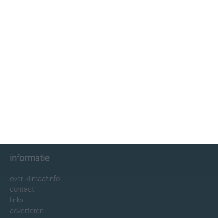
klimaatinfo.nl
klimaat
weer
beste reistijd
informatie
informatie
over klimaatinfo
contact
links
adverteren