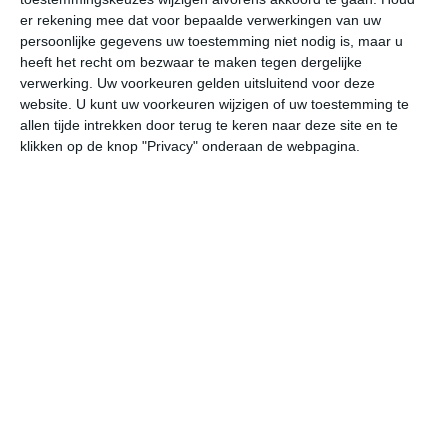
er rekening mee dat voor bepaalde verwerkingen van uw
ma
di
wo
do
vr
persoonlijke gegevens uw toestemming niet nodig is, maar u
heeft het recht om bezwaar te maken tegen dergelijke
verwerking. Uw voorkeuren gelden uitsluitend voor deze
35°
25°
36°
24°
34°
24°
35°
24°
33°
24°
website. U kunt uw voorkeuren wijzigen of uw toestemming te
allen tijde intrekken door terug te keren naar deze site en te
25°C
24°C
24°C
28°C
34°C
33
klikken op de knop "Privacy" onderaan de webpagina.
00:00
03:00
06:00
09:00
12:00
15
00:00
03:00
06:00
09:00
12:00
15
WZW 1
WZW 1
ZZW 1
NW 1
NNW 2
WN
00:00
03:00
06:00
09:00
12:00
15