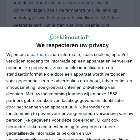
actuele weer in Akáki en de voorspelling voor de
komende dagen, zoals de temperaturen, de kans op
neerslag, de windrichting en de windkracht. Met deze
weergegevens kun je zien wat voor weer je kunt
verwachten in Akáki. Op basis van de klimaatstatistieken
beschrijven we het weer per maand in Akáki. Dit is geen
We respecteren uw privacy
langetermijnverwachting, maar geeft het gemiddelde
weerbeeld voor alle maanden van het jaar. Wil je de
Wij en onze
partners
slaan informatie, zoals cookies, op en/of
verkrijgen toegang tot informatie op een apparaat en verwerken
uitgebreide weersverwachting voor Akáki zien? Op de
persoonlijke gegevens, zoals unieke identificatoren en
pagina met extra weerinformatie tonen we de kans op
standaardinformatie die door een apparaat wordt verzonden
sneeuw, de gevoelstemperatuur, de zichtbaarheid, de
voor gepersonaliseerde advertenties en inhoud, advertentie- en
UV-kracht, de luchtdruk en meer goede weerinfo.
inhoudsmeting, doelgroepinzichten en ontwikkeling van
diensten.
Met uw toestemming kunnen wij en onze 1538
partners gebruikmaken van locatiegegevens en identificatie
door het scannen van apparatuur. Klik hieronder om
30
N
°C
toestemming te geven voor bovengenoemde verwerking van uw
persoonlijke gegevens voor deze doeleinden. U kunt ook
L
hieronder klikken om toestemming te weigeren of meer
W
gedetailleerde informatie te bekijken en uw
toestemmingskeuzes wijzigen alvorens akkoord te gaan.
Houd