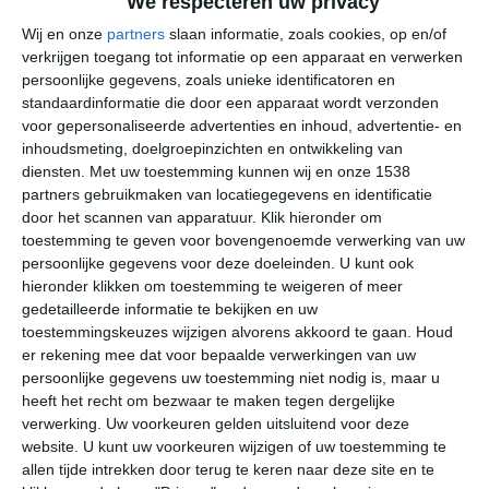
We respecteren uw privacy
>
Acherítou
Wij en onze
partners
slaan informatie, zoals cookies, op en/of
>
Áchna
verkrijgen toegang tot informatie op een apparaat en verwerken
persoonlijke gegevens, zoals unieke identificatoren en
>
Ágios Týchon
standaardinformatie die door een apparaat wordt verzonden
voor gepersonaliseerde advertenties en inhoud, advertentie- en
>
Akáki
inhoudsmeting, doelgroepinzichten en ontwikkeling van
diensten.
Met uw toestemming kunnen wij en onze 1538
>
Akamas Peninsula
partners gebruikmaken van locatiegegevens en identificatie
door het scannen van apparatuur. Klik hieronder om
>
Alámpra
toestemming te geven voor bovengenoemde verwerking van uw
persoonlijke gegevens voor deze doeleinden. U kunt ook
>
Aradíppou
hieronder klikken om toestemming te weigeren of meer
gedetailleerde informatie te bekijken en uw
>
Aredioú
toestemmingskeuzes wijzigen alvorens akkoord te gaan.
Houd
er rekening mee dat voor bepaalde verwerkingen van uw
>
Argaka
persoonlijke gegevens uw toestemming niet nodig is, maar u
>
heeft het recht om bezwaar te maken tegen dergelijke
Astromerítis
verwerking. Uw voorkeuren gelden uitsluitend voor deze
>
Athíenou
website. U kunt uw voorkeuren wijzigen of uw toestemming te
allen tijde intrekken door terug te keren naar deze site en te