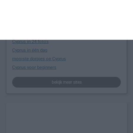
Meer over het eiland Cyprus
alles over Cyprus
bijzondere plaatsen op Cyprus
Cyprus in 24 foto's
Cyprus in één dag
mooiste dorpjes op Cyprus
Cyprus voor beginners
bekijk meer sites