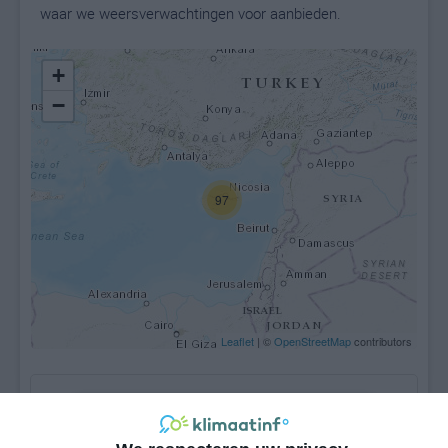
waar we weersverwachtingen voor aanbieden.
+
−
97
Leaflet
| ©
OpenStreetMap
contributors