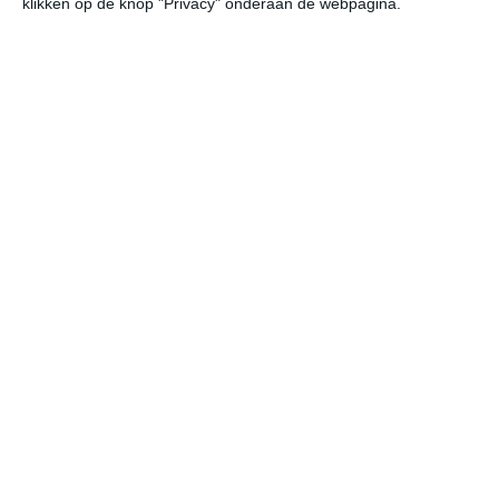
>
Avgórou
klikken op de knop "Privacy" onderaan de webpagina.
>
Ayia Napa
>
Chlórakas
>
Coral Bay
>
Cyprus
>
Dáli
>
Derýneia
>
Dhromolaxia
>
Émpa
>
Ergátes
>
Erími