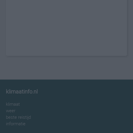
klimaatinfo.nl
klimaat
weer
beste reistijd
informatie