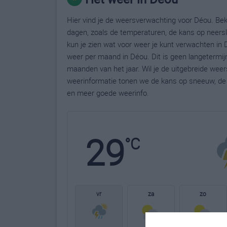
Hier vind je de weersverwachting voor Déou. Bek
dagen, zoals de temperaturen, de kans op neers
kun je zien wat voor weer je kunt verwachten in 
weer per maand in Déou. Dit is geen langetermij
maanden van het jaar. Wil je de uitgebreide wee
weerinformatie tonen we de kans op sneeuw, de 
en meer goede weerinfo.
29
°C
vr
za
zo