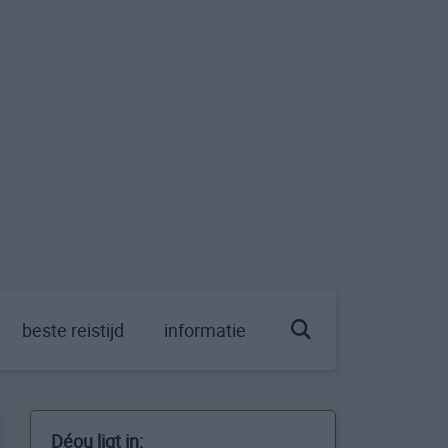
beste reistijd
informatie
Déou ligt in: