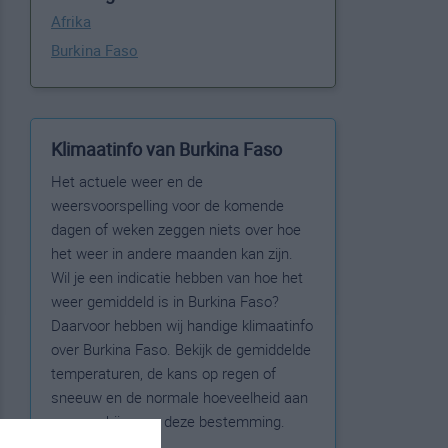
Afrika
Burkina Faso
Klimaatinfo van Burkina Faso
Het actuele weer en de
weersvoorspelling voor de komende
dagen of weken zeggen niets over hoe
het weer in andere maanden kan zijn.
Wil je een indicatie hebben van hoe het
weer gemiddeld is in Burkina Faso?
Daarvoor hebben wij handige klimaatinfo
over Burkina Faso. Bekijk de gemiddelde
temperaturen, de kans op regen of
sneeuw en de normale hoeveelheid aan
zonneschijn voor deze bestemming.