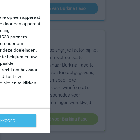
klimaatinfo van Burkina Faso
matie op een apparaat
ie door een apparaat
eting,
1538 partners
Beste reistijd
hieronder om
Het weer is een belangrijke factor bij het
r deze doeleinden.
reizen. Wil je weten wat de beste
 te bekijken en uw
epaalde
maanden zijn om naar Burkina Faso te
et recht om bezwaar
reizen? Op basis van klimaatgegevens,
. U kunt uw
weersextremen en specifieke
 site en te klikken
weerinformatie bieden wij informatie
over de beste reisperiodes voor
duizenden bestemmingen wereldwijd.
beste reistijd voor Burkina Faso
 AKKOORD