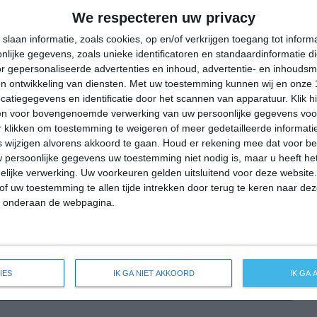
37°
27°
37°
25°
32°
25°
35°
26°
We respecteren uw privacy
33°C
30°C
28°C
27°C
27°C
slaan informatie, zoals cookies, op en/of verkrijgen toegang tot infor
lijke gegevens, zoals unieke identificatoren en standaardinformatie d
r gepersonaliseerde advertenties en inhoud, advertentie- en inhoudsm
n ontwikkeling van diensten.
Met uw toestemming kunnen wij en onze 
13:00
16:00
19:00
22:00
01:00
atiegegevens en identificatie door het scannen van apparatuur. Klik 
en voor bovengenoemde verwerking van uw persoonlijke gegevens voo
 klikken om toestemming te weigeren of meer gedetailleerde informatie
wijzigen alvorens akkoord te gaan.
Houd er rekening mee dat voor b
13:00
16:00
19:00
22:00
01:00
 persoonlijke gegevens uw toestemming niet nodig is, maar u heeft h
lijke verwerking. Uw voorkeuren gelden uitsluitend voor deze website
ZW 2
NW 2
ZZW 2
ZZW 2
ZW 2
of uw toestemming te allen tijde intrekken door terug te keren naar deze
" onderaan de webpagina.
13:00
16:00
19:00
22:00
01:00
IES
IK GA NIET AKKOORD
IK GA
breide weersverwachting voor Déou