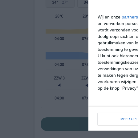
34°
27°
34°
26°
36°
25°
28°C
28°C
30°C
Wij en onze
partners
en verwerken persoon
wordt verzonden voo
doelgroepinzichten e
04:00
07:00
10:00
gebruikmaken van loc
toestemming te gev
U kunt ook hieronder
toestemmingskeuzes 
04:00
07:00
10:00
verwerkingen van uw
te maken tegen derge
ZZW 3
ZZW 2
WZW 3
voorkeuren wijzigen 
op de knop "Privacy
04:00
07:00
10:00
MEER OPT
bekijk de uitge