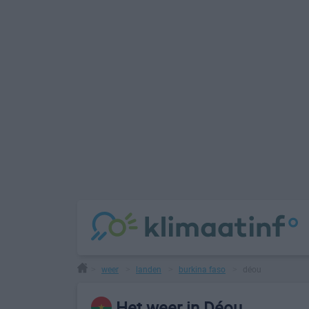
weer
landen
burkina faso
déou
>
>
>
>
Het weer in Déou