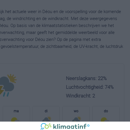
ijk het actuele weer in Déou en de voorspelling voor de komende
lag, de windrichting en de windkracht. Met deze weergegevens
Déou. Op basis van de klimaatstatistieken beschrijven we het
nverwachting, maar geeft het gemiddelde weerbeeld voor alle
rsverwachting voor Déou zien? Op de pagina met extra
gevoelstemperatuur, de zichtbaarheid, de UV-kracht, de luchtdruk
Neerslagkans: 22%
Luchtvochtigheid: 74%
Windkracht: 2
ma
di
wo
do