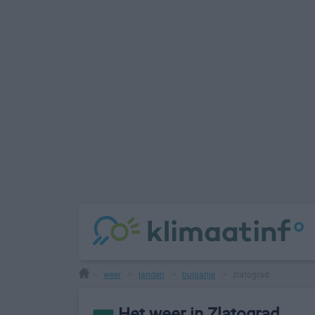
weer
landen
bulgarije
zlatograd
>
>
>
>
Het weer in Zlatograd