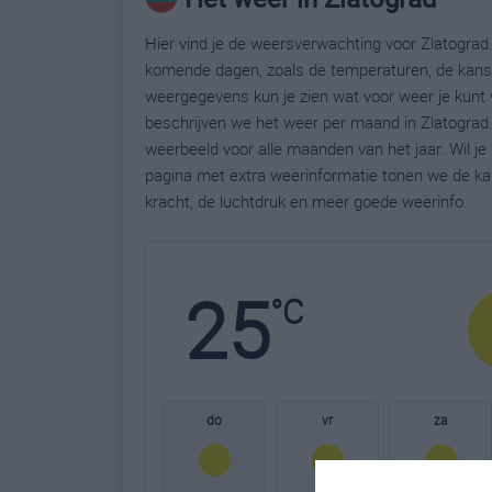
Hier vind je de weersverwachting voor Zlatograd.
komende dagen, zoals de temperaturen, de kans 
weergegevens kun je zien wat voor weer je kunt 
beschrijven we het weer per maand in Zlatograd.
weerbeeld voor alle maanden van het jaar. Wil j
pagina met extra weerinformatie tonen we de ka
kracht, de luchtdruk en meer goede weerinfo.
25
°C
do
vr
za