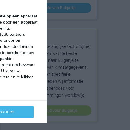
klimaatinfo van Bulgarije
matie op een apparaat
ie door een apparaat
eting,
1538 partners
Beste reistijd
hieronder om
Het weer is een belangrijke factor bij het
r deze doeleinden.
reizen. Wil je weten wat de beste
 te bekijken en uw
epaalde
maanden zijn om naar Bulgarije te
et recht om bezwaar
reizen? Op basis van klimaatgegevens,
. U kunt uw
weersextremen en specifieke
 site en te klikken
weerinformatie bieden wij informatie
over de beste reisperiodes voor
duizenden bestemmingen wereldwijd.
beste reistijd voor Bulgarije
 AKKOORD