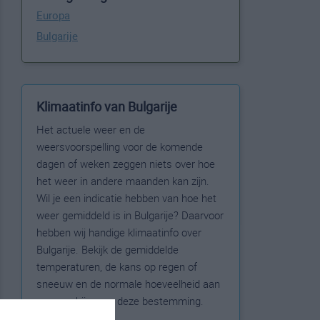
Europa
Bulgarije
Klimaatinfo van Bulgarije
Het actuele weer en de
weersvoorspelling voor de komende
dagen of weken zeggen niets over hoe
het weer in andere maanden kan zijn.
Wil je een indicatie hebben van hoe het
weer gemiddeld is in Bulgarije? Daarvoor
hebben wij handige klimaatinfo over
Bulgarije. Bekijk de gemiddelde
temperaturen, de kans op regen of
sneeuw en de normale hoeveelheid aan
zonneschijn voor deze bestemming.