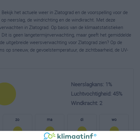
 Bekijk het actuele weer in Zlatograd en de voorspelling voor de
op neerslag, de windrichting en de windkracht. Met deze
verwachten in Zlatograd. Op basis van de klimaatstatistieken
 Dit is geen langetermijnverwachting, maar geeft het gemiddelde
e de uitgebreide weersverwachting voor Zlatograd zien? Op de
ns op sneeuw, de gevoelstemperatuur, de zichtbaarheid, de UV-
Neerslagkans: 1%
Luchtvochtigheid: 45%
Windkracht: 2
zo
ma
di
wo