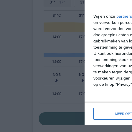
31°
17°
31°
16°
31°
18°
31°C
31°C
28°C
Wij en onze
partners
en verwerken persoon
wordt verzonden voo
doelgroepinzichten e
14:00
17:00
20:00
gebruikmaken van loc
toestemming te gev
U kunt ook hieronder
toestemmingskeuzes 
14:00
17:00
20:00
verwerkingen van uw
te maken tegen derge
NO 3
NO 3
N 1
N
voorkeuren wijzigen 
op de knop "Privacy
14:00
17:00
20:00
MEER OPT
bekijk de uitgebr