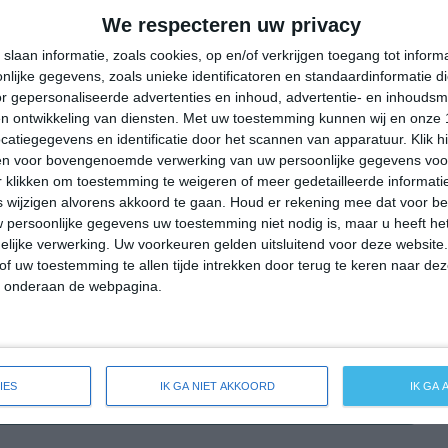
31°
20°
31°
21°
34°
16°
35°
19°
We respecteren uw privacy
22°C
19°C
16°C
19°C
27°C
slaan informatie, zoals cookies, op en/of verkrijgen toegang tot infor
lijke gegevens, zoals unieke identificatoren en standaardinformatie d
r gepersonaliseerde advertenties en inhoud, advertentie- en inhoudsm
n ontwikkeling van diensten.
Met uw toestemming kunnen wij en onze 
23:00
02:00
05:00
08:00
11:00
atiegegevens en identificatie door het scannen van apparatuur. Klik 
en voor bovengenoemde verwerking van uw persoonlijke gegevens voo
 klikken om toestemming te weigeren of meer gedetailleerde informatie
wijzigen alvorens akkoord te gaan.
Houd er rekening mee dat voor b
23:00
02:00
05:00
08:00
11:00
 persoonlijke gegevens uw toestemming niet nodig is, maar u heeft h
lijke verwerking. Uw voorkeuren gelden uitsluitend voor deze website
NW 1
NNW 1
NNW 1
NNW 1
NO 2
of uw toestemming te allen tijde intrekken door terug te keren naar deze
" onderaan de webpagina.
23:00
02:00
05:00
08:00
11:00
IES
IK GA NIET AKKOORD
IK GA
eide weersverwachting voor Zlatograd