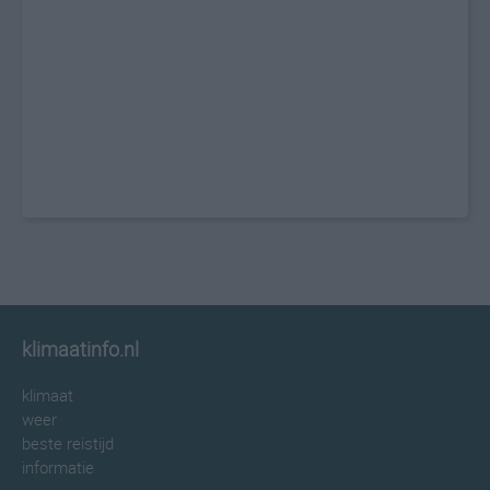
klimaatinfo.nl
klimaat
weer
beste reistijd
informatie