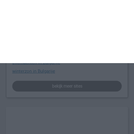
Meer over Bulgarije
Bulgarije reisinformatie
beste reistijd zonvakantie Bulgarije
top 10 bezienswaardigheden
Bulgarije tips
overnachten in Bulgarije
winterzon in Bulgarije
bekijk meer sites