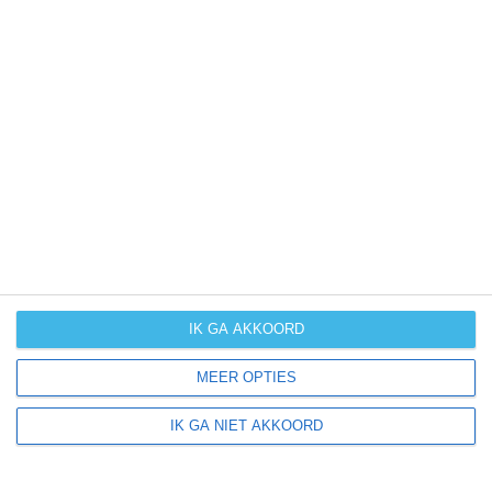
handige extra klimaatinfo.
januari
februari
maart
april
kans op
(zeer) warm
weer
kans op
winters weer
kans op
langdurige
neerslag
IK GA AKKOORD
MEER OPTIES
kans op
orkanen
IK GA NIET AKKOORD
(cyclonen)
zonzekerheid