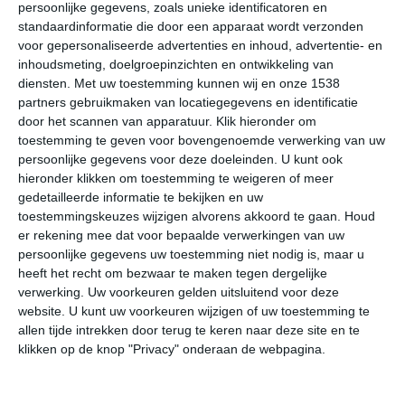
persoonlijke gegevens, zoals unieke identificatoren en
temperaturen langs de kust, terwijl het nog warme
standaardinformatie die door een apparaat wordt verzonden
zeewater er in het late najaar vaak voor zorgt dat de
voor gepersonaliseerde advertenties en inhoud, advertentie- en
temperaturen hoger liggen dan het westen. In de zomer
inhoudsmeting, doelgroepinzichten en ontwikkeling van
zijn temperaturen van 25 tot 30 graden vrij normaal en
diensten.
Met uw toestemming kunnen wij en onze 1538
partners gebruikmaken van locatiegegevens en identificatie
ligt de watertemperatuur van de Zwarte Zee rond de 23
door het scannen van apparatuur. Klik hieronder om
tot 25 graden: prima omstandigheden voor een
toestemming te geven voor bovengenoemde verwerking van uw
aangename strandvakantie dus. Voor Bulgaren is de
persoonlijke gegevens voor deze doeleinden. U kunt ook
Zwarte Zee al decennialang een heerlijke bestemming
hieronder klikken om toestemming te weigeren of meer
voor een zonvakantie. Met name de periode juni tot half
gedetailleerde informatie te bekijken en uw
september is het goed toeven in badplaatsen als
toestemmingskeuzes wijzigen alvorens akkoord te gaan.
Houd
Sozopol, Nesebăr en natuurlijk het bekende Sunny
er rekening mee dat voor bepaalde verwerkingen van uw
persoonlijke gegevens uw toestemming niet nodig is, maar u
Beach.
heeft het recht om bezwaar te maken tegen dergelijke
verwerking. Uw voorkeuren gelden uitsluitend voor deze
Omslag van temperatuur
website. U kunt uw voorkeuren wijzigen of uw toestemming te
allen tijde intrekken door terug te keren naar deze site en te
Binnen een relatief korte periode kunnen er in Bulgarije
klikken op de knop "Privacy" onderaan de webpagina.
zeer grote verschillen in weerbeeld en temperatuur
voorkomen. Zo kan langs de Zwarte Zeekust het begin
november nog gerust tegen de 20 graden zijn en een