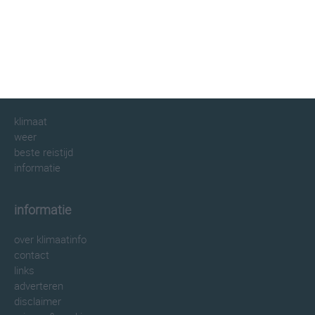
klimaatinfo.nl
klimaat
weer
beste reistijd
informatie
informatie
over klimaatinfo
contact
links
adverteren
disclaimer