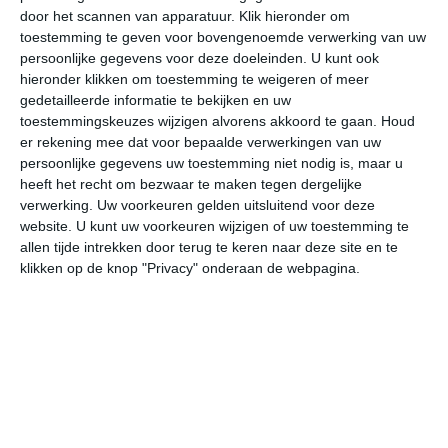
door het scannen van apparatuur. Klik hieronder om
toestemming te geven voor bovengenoemde verwerking van uw
33°
17°
32°
19°
29°
19°
31°
15°
31°
14°
persoonlijke gegevens voor deze doeleinden. U kunt ook
hieronder klikken om toestemming te weigeren of meer
33°C
32°C
24°C
21°C
20°C
19
gedetailleerde informatie te bekijken en uw
toestemmingskeuzes wijzigen alvorens akkoord te gaan.
Houd
er rekening mee dat voor bepaalde verwerkingen van uw
persoonlijke gegevens uw toestemming niet nodig is, maar u
16:00
19:00
22:00
01:00
04:00
07
heeft het recht om bezwaar te maken tegen dergelijke
verwerking. Uw voorkeuren gelden uitsluitend voor deze
website. U kunt uw voorkeuren wijzigen of uw toestemming te
allen tijde intrekken door terug te keren naar deze site en te
16:00
19:00
22:00
01:00
04:00
07
klikken op de knop "Privacy" onderaan de webpagina.
NNO 3
N 2
NO 2
NO 1
NO 1
NO
16:00
19:00
22:00
01:00
04:00
07