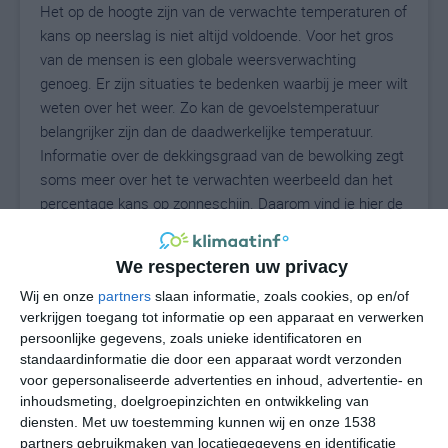
Het op de hoogte zijn van de verwachte temperaturen of
kans op neerslag is niet altijd voldoende. Voor het gros
van de mensen is een globale weersverwachting
genoeg. Er zijn situaties te bedenken waarbij je meer wilt
weten over het weer. Zo kan de gevoelstemperatuur
belangrijker zijn dan de daadwerkelijke temperatuur.
Informatie over de dekkingsgraad van de bewolking zegt
soms meer over het te verwachten weerbeeld dan het
percentage kans op zonneschijn. Daarom vind je hier de
uitgebreide weersvoorspelling voor Strazhitsa.
We respecteren uw privacy
Wij en onze
partners
slaan informatie, zoals cookies, op en/of
27
N
°C
verkrijgen toegang tot informatie op een apparaat en verwerken
persoonlijke gegevens, zoals unieke identificatoren en
L
standaardinformatie die door een apparaat wordt verzonden
W
voor gepersonaliseerde advertenties en inhoud, advertentie- en
inhoudsmeting, doelgroepinzichten en ontwikkeling van
diensten.
Met uw toestemming kunnen wij en onze 1538
vr
za
zo
ma
di
partners gebruikmaken van locatiegegevens en identificatie