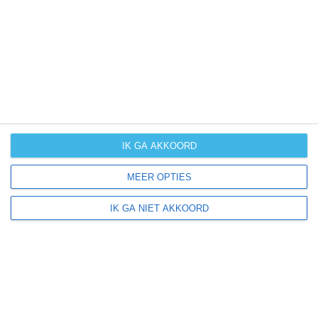
UV-index
UV 8
Strazhitsa ligt in:
Europa
Bulgarije
IK GA AKKOORD
MEER OPTIES
Klimaatinfo van Bulgarije
IK GA NIET AKKOORD
Het actuele weer en de weersvoorspelling voor de
komende dagen of weken zeggen niets over hoe het
weer in andere maanden kan zijn. Wil je een indicatie
hebben van hoe het weer gemiddeld is in Bulgarije?
Daarvoor hebben wij handige klimaatinfo over Bulgarije.
Bekijk de gemiddelde temperaturen, de kans op regen of